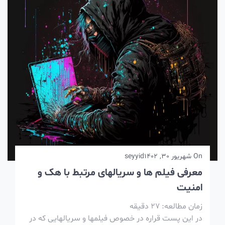
On
شهریور 30, 1402
seyyid
معرفی فیلم ها و سریالهای مرتبط با هک و
امنیت
زمان مطالعه:
27
دقیقه
در این پست قراره در خصوص فیلمها و سریالهایی که در