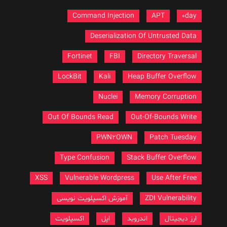
Command Injection
APT
0day
Deserialization Of Untrusted Data
Fortinet
FBI
Directory Traversal
LockBit
Kali
Heap Buffer Overflow
Nuclei
Memory Corruption
Out Of Bounds Read
Out-Of-Bounds Write
PWN2OWN
Patch Tuesday
Type Confusion
Stack Buffer Overflow
XSS
Vulnerable Wordpress
Use After Free
ZDI Vulnerability
آموزش اکسپلویت نویسی
ارز دیجیتال
اندروید
اپل
اکسپلویت