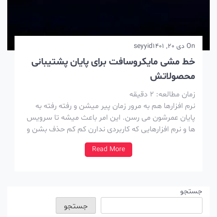
On
دی 20, 1401
seyyid
خط مشی مایکروسافت برای پایان پشتیبانی
محصولاتش
زمان مطالعه:
2
دقیقه
نرم افزارها هم به مرور زمان پیر میشن و رفته رفته به
پایان عمرشون می رسن. این امر باعث میشه تا سرویس
ها و نرم افزارهایی که کاربردی ندارن کم کم حذف بشن و
جاشونو به نرم افزارها و سرویس های جدیدتر با کارایی
Read More
بهتر و کاربردی تر بدن. البته […]
جستجو
جستجو