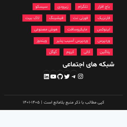
باج افزار
تلگرام
زیرودی
سیسکو
فارنزیک
فورتی نت
فیشینگ
لاک بیت
لینوکس
مایکروسافت
هوش مصنوعی
وردپرس
وردپرس آسیب پذیر
ویندوز
پلاگین
کالی
کروم
گوگل
شبکه های اجتماعی
اینستاگرم
تلگرام
توییتر
گیت‌هاب
یوتیوب
لینکداین
کپی مطالب با ذکر منبع بلامانع است
|
1401-1405