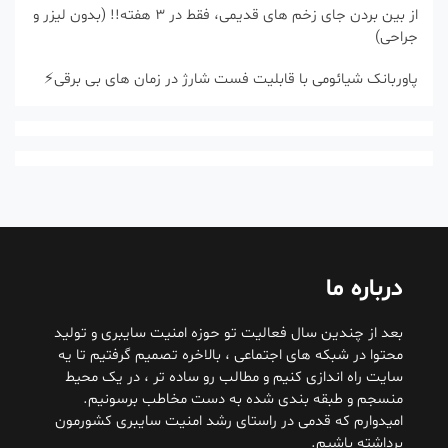
از بین بردن جای زخم های قدیمی، فقط در 3 هفته!! (بدون لیزر و
جراحی)
پاوربانک شیائومی با قابلیت فست شارژ در زمان های بی برقی⚡
درباره ما
بعد از چندین سال فعالیت تو حوزه امنیت سایبری و تولید
محتوا در شبکه های اجتماعی ، بالاخره تصمیم گرفتیم تا یه
سایت راه اندازی کنیم و مطالب رو ساده تر ، در یک محیط
منسجم و طبقه بندی شده به دست مخاطب برسونیم.
امیدوارم که قدمی در راستای رشد امنیت سایبری کشورمون
برداشته باشیم.