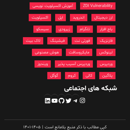
ZDI Vulnerability
آموزش اکسپلویت نویسی
ارز دیجیتال
اندروید
اپل
اکسپلویت
باج افزار
تلگرام
زیرودی
سیسکو
فارنزیک
فورتی نت
فیشینگ
لاک بیت
لینوکس
مایکروسافت
هوش مصنوعی
وردپرس
وردپرس آسیب پذیر
ویندوز
پلاگین
کالی
کروم
گوگل
شبکه های اجتماعی
اینستاگرم
تلگرام
توییتر
گیت‌هاب
یوتیوب
لینکداین
کپی مطالب با ذکر منبع بلامانع است
|
1401-1405