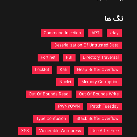
تگ ها
Command Injection
APT
0day
Deserialization Of Untrusted Data
Fortinet
FBI
Directory Traversal
LockBit
Kali
Heap Buffer Overflow
Nuclei
Memory Corruption
Out Of Bounds Read
Out-Of-Bounds Write
PWN2OWN
Patch Tuesday
Type Confusion
Stack Buffer Overflow
XSS
Vulnerable Wordpress
Use After Free