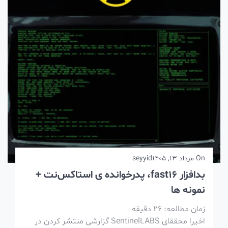
On
مرداد 13, 1405
seyyid
بدافزار fast16، پدرخوانده ی استاکس‌نت +
نمونه ها
زمان مطالعه:
26
دقیقه
اخیرا محققای SentinelLABS گزارشی منتشر کردن در