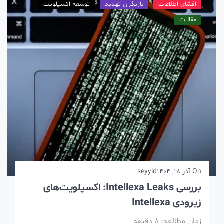
افشای اطلاعات
بازیگران تهدید
توسعه اکسپلویت
مقالات
On
آذر 18, 1404
seyyid
بررسی Intellexa Leaks: اکسپلویت‌های
زیرودی Intellexa
زمان مطالعه:
8
دقیقه