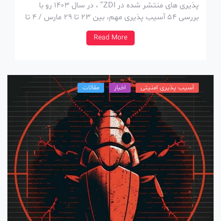
پذیری های منتشر شده در ZDI” ، در سال 1403 رو با
بررسی 54 آسیب پذیری مهم، بین 23 تا 29 مارس / 4 تا
10 فروردین شروع میکنیم. پلتفرم Zero Day Initiative یا
Read More
به اختصار ZDI یه پلتفرم در حوزه […]
آسیب پذیری امنیتی
اخبار
مقالات