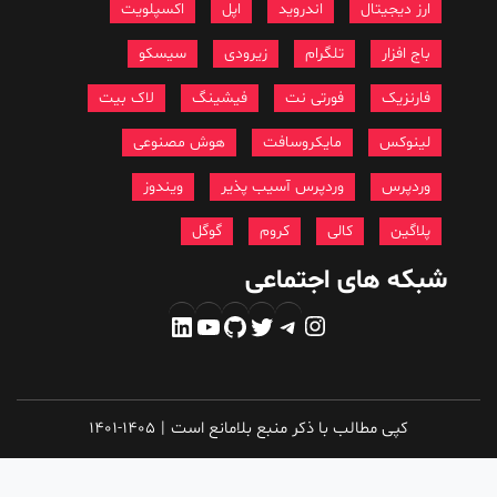
ارز دیجیتال
اندروید
اپل
اکسپلویت
باج افزار
تلگرام
زیرودی
سیسکو
فارنزیک
فورتی نت
فیشینگ
لاک بیت
لینوکس
مایکروسافت
هوش مصنوعی
وردپرس
وردپرس آسیب پذیر
ویندوز
پلاگین
کالی
کروم
گوگل
شبکه های اجتماعی
اینستاگرم
تلگرام
توییتر
گیت‌هاب
یوتیوب
لینکداین
کپی مطالب با ذکر منبع بلامانع است
|
1401-1405