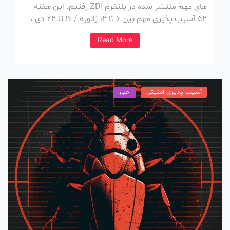
های مهم منتشر شده در پلتفرم ZDI رفتیم. این هفته
52 آسیب پذیری مهم بین 6 تا 12 ژانویه / 16 تا 22 دی ،
در پلتفرم ZDI منتشر شده که در ادامه بررسیشون
Read More
میکنیم. پلتفرم Zero Day Initiative […]
آسیب پذیری امنیتی
اخبار