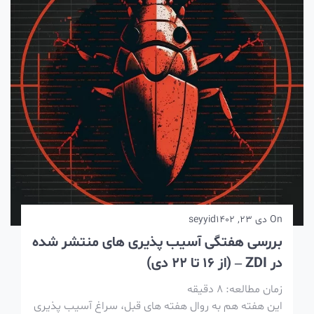
On
دی 23, 1402
seyyid
بررسی هفتگی آسیب پذیری های منتشر شده
در ZDI – (از 16 تا 22 دی)
زمان مطالعه:
8
دقیقه
این هفته هم به روال هفته های قبل، سراغ آسیب پذیری