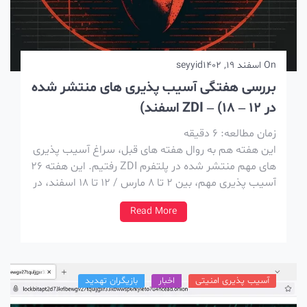
On
اسفند 19, 1402
seyyid
بررسی هفتگی آسیب پذیری های منتشر شده
در ZDI – (18 – 12 اسفند)
زمان مطالعه:
6
دقیقه
این هفته هم به روال هفته های قبل، سراغ آسیب پذیری
های مهم منتشر شده در پلتفرم ZDI رفتیم. این هفته 26
آسیب پذیری مهم، بین 2 تا 8 مارس / 12 تا 18 اسفند، در
پلتفرم ZDI منتشر شده که در ادامه بررسیشون میکنیم.
Read More
پلتفرم Zero Day Initiative یا […]
آسیب پذیری امنیتی
اخبار
بازیگران تهدید