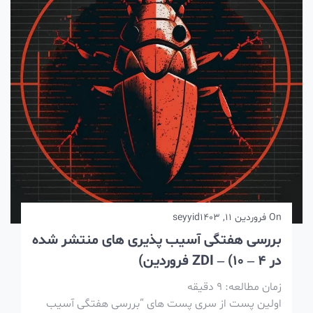
On
فروردین 11, 1403
seyyid
بررسی هفتگی آسیب پذیری های منتشر شده
در ZDI – (10 – 4 فروردین)
زمان مطالعه:
9
دقیقه
اولین پست از سری پست های “بررسی هفتگی آسیب