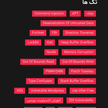
تگ ها
Command Injection
APT
0day
Deserialization Of Untrusted Data
Fortinet
FBI
Directory Traversal
LockBit
Kali
Heap Buffer Overflow
Nuclei
Memory Corruption
Out Of Bounds Read
Out-Of-Bounds Write
PWN2OWN
Patch Tuesday
Type Confusion
Stack Buffer Overflow
XSS
Vulnerable Wordpress
Use After Free
ZDI Vulnerability
آموزش اکسپلویت نویسی