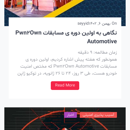
On
بهمن 6, 1402
seyyid
نگاهی به اولین دوره ی مسابقات Pwn2Own
Automotive
زمان مطالعه:
9
دقیقه
همونطور که هفته پیش اشاره کردیم، اولین دوره ی
مسابقات Pwn2Own Automotive که مختص امنیت
خودرو هست، طی 3 روز، 24 تا 26 ژانویه، در توکیو ژاپن
برگزار شد و در نهایت Synacktiv با کسب 450 هزار دلار
Read More
جایزه نقدی و 50 امتیاز Master of Pwn مقام اول رو
بدست […]
آسیب پذیری امنیتی
اخبار