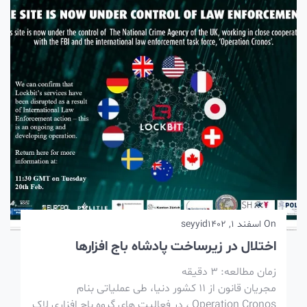
On
اسفند 1, 1402
seyyid
اختلال در زیرساخت پادشاه باج افزارها
زمان مطالعه:
3
دقیقه
مجریان قانون از 11 کشور دنیا، طی عملیاتی بنام
Operation Cronos ، در فعالیت های گروه باج افزاری لاک