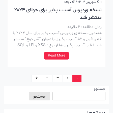
On
شهریور 6, 1403
seyyid
نسخه وردپرس آسیب پذیر برای جولای 2024
منتشر شد
زمان مطالعه:
2
دقیقه
هفتمین نسخه ی وردپرس آسیب پذیر برای سال 2024 با
56 پلاگین و 56 آسیب پذیری با عنوان “آش دوغ“ منتشر
شد. اغلب آسیب پذیری ها از نوع : XSS و LFI و SQL
injection هستن. نکات کلی این نسخه ها ، آسیب پذیر
Read More
هستن و در نتیجه بالا […]
هبری
4
3
2
1
شته‌ها
جستجو
جستجو