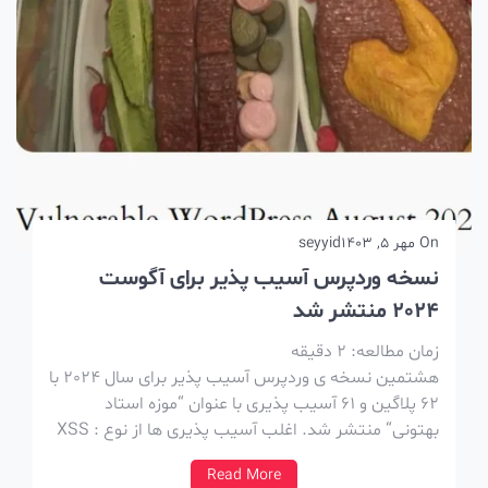
On
مهر 5, 1403
seyyid
نسخه وردپرس آسیب پذیر برای آگوست
2024 منتشر شد
زمان مطالعه:
2
دقیقه
هشتمین نسخه ی وردپرس آسیب پذیر برای سال 2024 با
62 پلاگین و 61 آسیب پذیری با عنوان “موزه استاد
بهتونی“ منتشر شد. اغلب آسیب پذیری ها از نوع : XSS
و LFI و SQL injection هستن. نکات کلی این نسخه ها
Read More
، آسیب پذیر هستن و در نتیجه […]