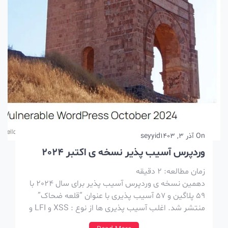
On
آذر 3, 1403
seyyid
وردپرس آسیب پذیر نسخه ی اکتبر 2024
زمان مطالعه:
2
دقیقه
دهمین نسخه ی وردپرس آسیب پذیر برای سال 2024 با
59 پلاگین و 57 آسیب پذیری با عنوان “قلعه ضحاک”
منتشر شد. اغلب آسیب پذیری ها از نوع : XSS و LFI و
SQL injection هستن. نکات کلی این نسخه ها ، آسیب