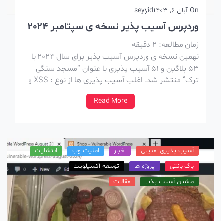
On
آبان 6, 1403
seyyid
وردپرس آسیب پذیر نسخه ی سپتامبر 2024
زمان مطالعه:
2
دقیقه
نهمین نسخه ی وردپرس آسیب پذیر برای سال 2024 با
53 پلاگین و 51 آسیب پذیری با عنوان “مسجد سنگی
ترک“ منتشر شد. اغلب آسیب پذیری ها از نوع : XSS و
LFI و SQL injection هستن. نکات کلی این نسخه ها ،
Read More
آسیب پذیر هستن و در نتیجه […]
آسیب پذیری امنیتی
اخبار
امنیت وب
انتشارات
باگ بانتی
پروژه ها
توسعه اکسپلویت
ماشین آسیب پذیر
مقالات