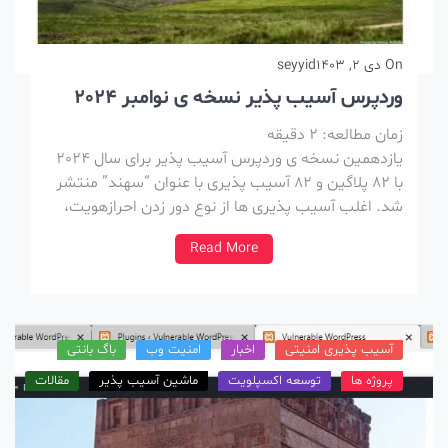
On
دی 2, 1403
seyyid
وردپرس آسیب پذیر نسخه ی نوامبر 2024
زمان مطالعه:
2
دقیقه
یازدهمین نسخه ی وردپرس آسیب پذیر برای سال 2024
با 82 پلاگین و 82 آسیب پذیری با عنوان “سهند” منتشر
شد. اغلب آسیب پذیری ها از نوع دور زدن احرازهویت،
XSS و SQL injection هستن. نکات کلی این نسخه ها ،
Read More
آسیب پذیر هستن و در نتیجه بالا آوردن […]
آسیب پذیری امنیتی
اخبار
امنیت وب
باگ بانتی
پروژه ها
توسعه اکسپلویت
ماشین آسیب پذیر
مقالات