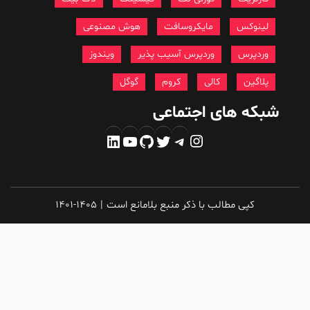
لینوکس
مایکروسافت
هوش مصنوعی
وردپرس
وردپرس آسیب پذیر
ویندوز
پلاگین
کالی
کروم
گوگل
شبکه های اجتماعی
اینستاگرم
تلگرام
توییتر
گیت‌هاب
یوتیوب
لینکداین
کپی مطالب با ذکر منبع بلامانع است
|
1401-1405