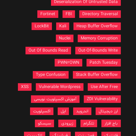
Deserialization Of Untrusted Data
Fortinet
FBI
Directory Traversal
LockBit
Kali
Heap Buffer Overflow
Nuclei
Memory Corruption
Out Of Bounds Read
Out-Of-Bounds Write
PWN2OWN
Patch Tuesday
Type Confusion
Stack Buffer Overflow
XSS
Vulnerable Wordpress
Use After Free
ZDI Vulnerability
آموزش اکسپلویت نویسی
ارز دیجیتال
اندروید
اپل
اکسپلویت
باج افزار
تلگرام
زیرودی
سیسکو
فارنزیک
فورتی نت
فیشینگ
لاک بیت