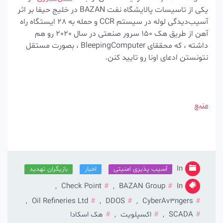
یکی از تاسیسات پالایشگاه نفت BAZAN در خلیج حیفا بر اثر
آسیب‌دیدگی لوله در سیستم CCR
و حمله به 28 ایستگاه راه
آهن از طریق هک 150 سرور صنعتی در سال 2020 رو هم
داشته ، که محققای BleepingComputer ، بصورت مستقل
نتونستن ادعای اونا رو تایید کنن.
منبع
In
آسیب پذیری امنیتی
اخبار
بازیگران تهدید
,
Check Point
,
BAZAN Group
In
,
Oil Refineries Ltd
,
DDOS
,
CyberAv3ngers
SCADA
,
اکسپلویت
,
هک اسکادا