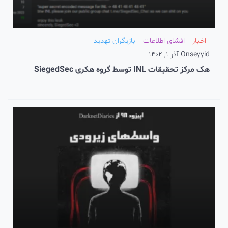
اخبار
افشای اطلاعات
بازیگران تهدید
seyyid
On
آذر 1, 1402
هک مرکز تحقیقات INL توسط گروه هکری SiegedSec