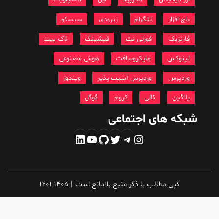
باج افزار
تلگرام
زیرودی
سیسکو
فارنزیک
فورتی نت
فیشینگ
لاک بیت
لینوکس
مایکروسافت
هوش مصنوعی
وردپرس
وردپرس آسیب پذیر
ویندوز
پلاگین
کالی
کروم
گوگل
شبکه های اجتماعی
اینستاگرم
تلگرام
توییتر
گیت‌هاب
یوتیوب
لینکداین
کپی مطالب با ذکر منبع بلامانع است
|
1401-1405