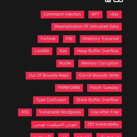
تگ ها
Command Injection
APT
0day
Deserialization Of Untrusted Data
Fortinet
FBI
Directory Traversal
LockBit
Kali
Heap Buffer Overflow
Nuclei
Memory Corruption
Out Of Bounds Read
Out-Of-Bounds Write
PWN2OWN
Patch Tuesday
Type Confusion
Stack Buffer Overflow
XSS
Vulnerable Wordpress
Use After Free
ZDI Vulnerability
آموزش اکسپلویت نویسی
ارز دیجیتال
اندروید
اپل
اکسپلویت