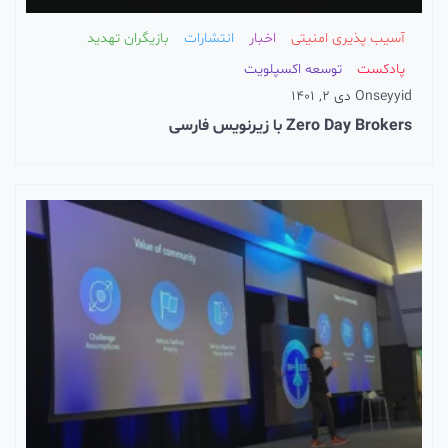
آسیب پذیری امنیتی
اخبار
انتشارات
بازیگران تهدید
پادکست
توسعه اکسپلویت
seyyid
On
دی 2, 1401
Zero Day Brokers با زیرنویس فارسی