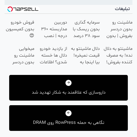
بلیغات
ینت رو
سرمایه گذاری
دوربین
فروش خودرو
ن دردسر
بدون ریسک با
مداربسته 360
بدون کمیسیون
وش | بدون
سود 38 درصد
درجه | نصب
😍
سیون 😍
سالانه📈
آسان و راحت
ینتو به دلال
دلال ماشینتو به
از بازدید خودرو
میخوایی
! به مصرف
قیمت نمیخره!
دلال ها خسته
ماشینت رو
ده بفروش!
بیا اینجا به
شدی؟ اطلاعات
بدون دردسر
ن پاسخ به
قیمت
ماشینت رو
بفروشی؟ بدون
هبری
 تماس
بفروش*فقط
اینجا ثبت کن
کمیسیون
خریدار واقعی*
شته
داروسازی که علاقمند به شکار تهدید شد
نگاهی به حمله RowPress روی DRAM