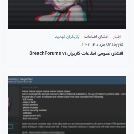
اخبار
افشای اطلاعات
بازیگران تهدید
seyyid
On
مرداد 4, 1403
افشای عمومی اطلاعات کاربران BreachForums v1