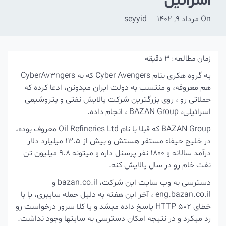
اسرائیل
On
مرداد 9, 1402
seyyid
زمان مطالعه:
3
دقیقه
یه گروه هکری بنام Cyber Avengers که به CyberAv3ngers
هم معروفه، و منتسب به دولت ایران میدونن، ادعا کرده که
حملاتی رو ، روی بزرگترین شرکت پالایش نفتی و پتروشیمی
اسرائیلی، BAZAN Group ، انجام داده.
BAZAN Group که قبلا با نام Oil Refineries Ltd معروف بوده،
در خلیج حیفاء مستقر هستش و بیش از 13.5 میلیارد دلار
درآمد سالانه و 1800 نفر پرسنل داره و میتونه 9.8 میلیون تن
نفت خام رو در سال پالایش کنه.
دسترسی به وب سایت این شرکت، bazan.co.il و
eng.bazan.co.il ، آخر این هفته به دلیل حمله سایبری، یا با
خطای HTTP 502 پاسخ داده میشد و یا کلا سرور درخواست رو
رد میکرد و در نتیجه امکان دسترسی به سایتها وجود نداشت.