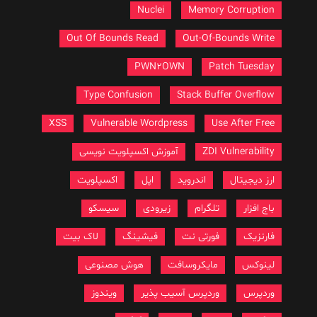
Nuclei
Memory Corruption
Out Of Bounds Read
Out-Of-Bounds Write
PWN2OWN
Patch Tuesday
Type Confusion
Stack Buffer Overflow
XSS
Vulnerable Wordpress
Use After Free
ZDI Vulnerability
آموزش اکسپلویت نویسی
ارز دیجیتال
اندروید
اپل
اکسپلویت
باج افزار
تلگرام
زیرودی
سیسکو
فارنزیک
فورتی نت
فیشینگ
لاک بیت
لینوکس
مایکروسافت
هوش مصنوعی
وردپرس
وردپرس آسیب پذیر
ویندوز