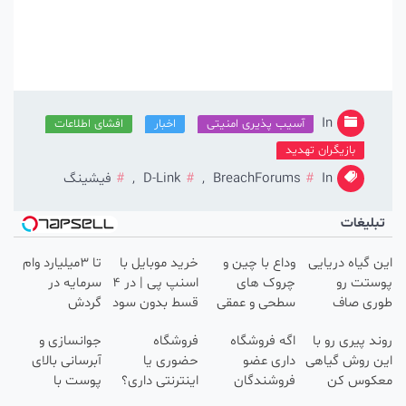
In
آسیب پذیری امنیتی
اخبار
افشای اطلاعات
بازیگران تهدید
In
BreachForums
,
D-Link
,
فیشینگ
بلیغات
 گیاه دریایی
وداع با چین و
خرید موبایل با
تا 3میلیارد وام
ستت رو
چروک های
اسنپ پی | در ۴
سرمایه در
ری صاف
سطحی و عمقی
قسط بدون سود
گردش
نه انگار
پوست...
و کارمزد!
فروشندگان =>
د پیری رو با
اگه فروشگاه
فروشگاه
جوانسازی و
20سال جوون
فروشگاهت رو
 روش گیاهی
داری عضو
حضوری یا
آبرسانی بالای
ی🔥
ثبت کن
کوس کن
فروشندگان
اینترنتی داری؟
پوست با
دیجی پی شو 3
راحت محصول و
اسپیرولینا