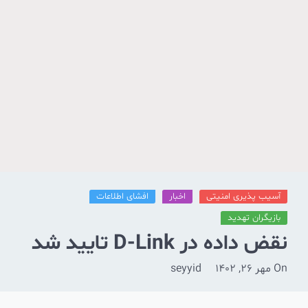
آسیب پذیری امنیتی
اخبار
افشای اطلاعات
بازیگران تهدید
نقض داده در D-Link تایید شد
On
مهر 26, 1402
seyyid