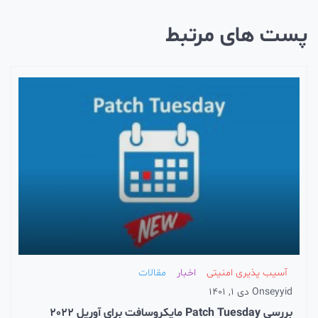
ست های مرتبط
آسیب پذیری امنیتی
اخبار
مقالات
seyyid
On
دی 1, 1401
بررسی Patch Tuesday مایکروسافت برای آوریل 2022