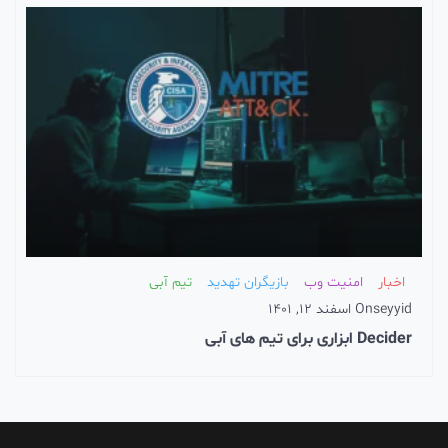
اخبار
امنیت وب
بازیگران تهدید
تیم آبی
seyyid
On
اسفند 12, 1401
Decider ابزاری برای تیم های آبی