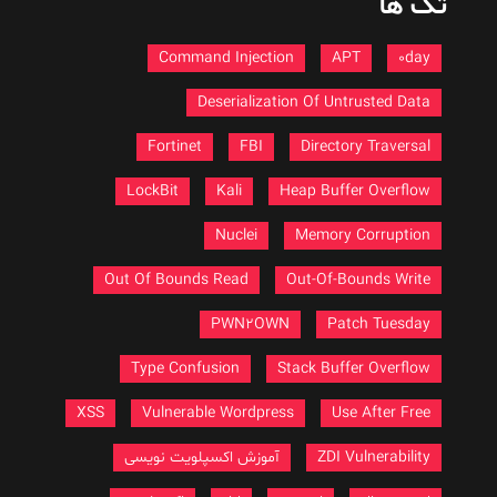
تگ ها
Command Injection
APT
0day
Deserialization Of Untrusted Data
Fortinet
FBI
Directory Traversal
LockBit
Kali
Heap Buffer Overflow
Nuclei
Memory Corruption
Out Of Bounds Read
Out-Of-Bounds Write
PWN2OWN
Patch Tuesday
Type Confusion
Stack Buffer Overflow
XSS
Vulnerable Wordpress
Use After Free
ZDI Vulnerability
آموزش اکسپلویت نویسی