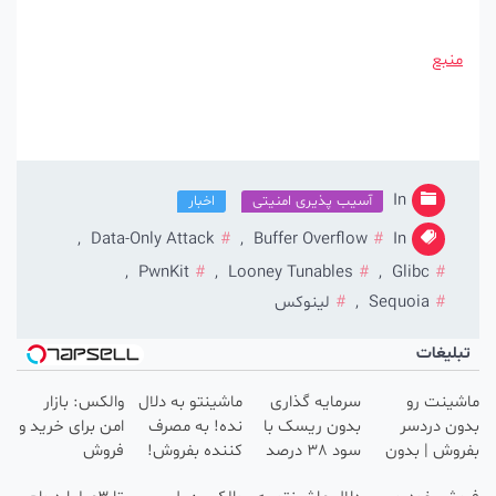
منبع
In
آسیب پذیری امنیتی
اخبار
,
Data-Only Attack
,
Buffer Overflow
In
,
PwnKit
,
Looney Tunables
,
Glibc
Sequoia
,
لینوکس
بلیغات
ینت رو
سرمایه گذاری
ماشینتو به دلال
والکس: بازار
ن دردسر
بدون ریسک با
نده! به مصرف
امن برای خرید و
وش | بدون
سود 38 درصد
کننده بفروش!
فروش
سیون 😍
سالانه📈
بدون پاسخ به
دارایی‌های