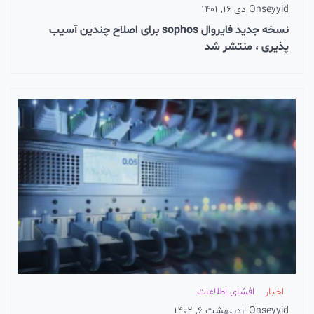
seyyid
On
دی 16, 1401
نسخه جدید فایروال sophos برای اصلاح چندین آسیب
پذیری ، منتشر شد
اخبار
افشای اطلاعات
seyyid
On
اردیبهشت 6, 1402