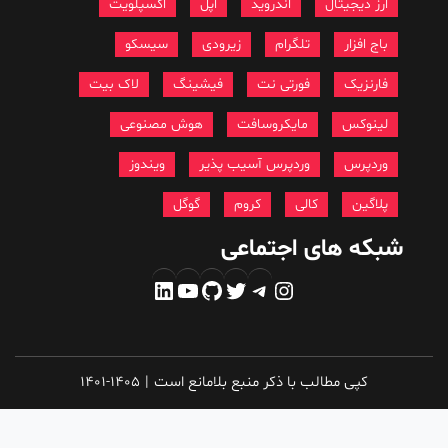
ارز دیجیتال
اندروید
اپل
اکسپلویت
باج افزار
تلگرام
زیرودی
سیسکو
فارنزیک
فورتی نت
فیشینگ
لاک بیت
لینوکس
مایکروسافت
هوش مصنوعی
وردپرس
وردپرس آسیب پذیر
ویندوز
پلاگین
کالی
کروم
گوگل
شبکه های اجتماعی
اینستاگرم
تلگرام
توییتر
گیت‌هاب
یوتیوب
لینکداین
کپی مطالب با ذکر منبع بلامانع است
|
1401-1405