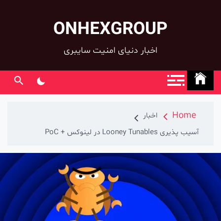
ONHEXGROUP
co
اخبار دنیای امنیت سایبری
Home
اخبار
آسیب پذیری Looney Tunables در لینوکس + PoC