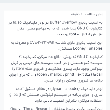
زمان مطالعه:
2
دقیقه
یه آسیب پذیری Buffer Overflow در لودر داینامیک ld.so در
کتابخونه GNU C پیدا شده، که به یه مهاجم محلی امکان
افزایش امتیاز به root رو میده.
این آسیب پذیری دارای شناسه CVE-2023-4911 و معروف به
Looney Tunables هستش.
کتابخونه GNU C که بهش glibc هم میگن، کتابخونه C
سیستم گنو هستش و در اغلب سیستم های مبتنی بر کرنل
لینوکس وجود داره. یسری عملکردهای ضروری مثله system
callها (مثلا open ، malloc ، printf ، exit) و … که برای اجرای
برنامه ها ضروری هستن رو ارائه میدن.
لودر داینامیک (dynamic loader) در glibc مسئول آماده
سازی و اجرای برنامه در سیستم لینوکس هستش که از glibc
استفاده میکنن، بنابراین اهمیت بالایی داره.
این آسیب پذیری توسط محققای Qualys Threat Research