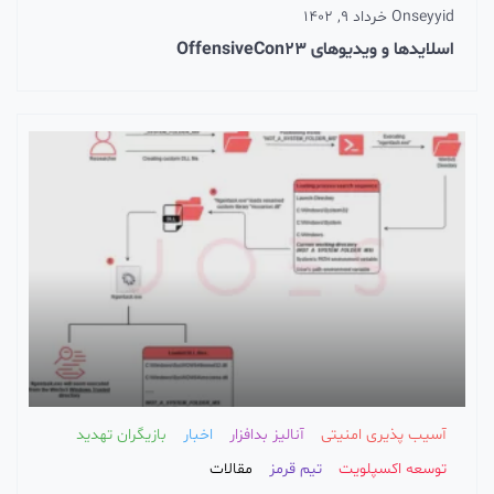
seyyid
On
خرداد 9, 1402
اسلایدها و ویدیوهای OffensiveCon23
آسیب پذیری امنیتی
آنالیز بدافزار
اخبار
بازیگران تهدید
توسعه اکسپلویت
تیم قرمز
مقالات