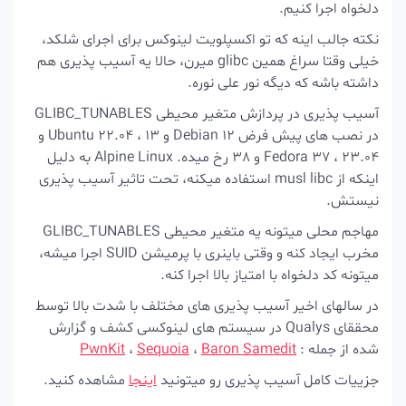
دلخواه اجرا کنیم.
نکته جالب اینه که تو اکسپلویت لینوکس برای اجرای شلکد،
خیلی وقتا سراغ همین glibc میرن، حالا یه آسیب پذیری هم
داشته باشه که دیگه نور علی نوره.
آسیب پذیری در پردازش متغیر محیطی GLIBC_TUNABLES
در نصب های پیش فرض Debian 12 و 13 ، Ubuntu 22.04 و
23.04 ، Fedora 37 و 38 رخ میده. Alpine Linux به دلیل
اینکه از musl libc استفاده میکنه، تحت تاثیر آسیب پذیری
نیستش.
مهاجم محلی میتونه یه متغیر محیطی GLIBC_TUNABLES
مخرب ایجاد کنه و وقتی باینری با پرمیشن SUID اجرا میشه،
میتونه کد دلخواه با امتیاز بالا اجرا کنه.
در سالهای اخیر آسیب پذیری های مختلف با شدت بالا توسط
محققای Qualys در سیستم های لینوکسی کشف و گزارش
شده از جمله :
Baron Samedit
،
Sequoia
،
PwnKit
جزییات کامل آسیب پذیری رو میتونید
اینجا
مشاهده کنید.