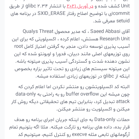
Unit کشف شده و
در آوریل 2021
با انتشار glibc 2.34 از طریق
commitای با توضیح اصلاح رفتار SXID_ERASE در برنامه های
setuid معرفی شد.
آقای Saeed Abbasi ، که مدیر محصول Qualys Threat
Research Unit هستش، اعلام کرده ، اکسپلویتی که برای این
آسیب پذیری توسعه دادن، منجر به گرفتن امتیاز کامل root
روی توزیعهای اصلی مانند دبیان، فدورا و اوبونتو شده که این
نشون دهنده شدت و گستردگی آسیب پذیری میتونه باشه.
این میتونه سیستم های زیادی رو تحت تاثیر بزاره بخصوص
اینکه از glibc در توزیعهای زیادی استفاده میشه.
البته کد اکسپلویتشون رو منتشر نکردن اما اعلام کردن که
چون میشه این buffer overflow رو به راحتی به data-only
attack تبدیل کرد، بنابراین تیم های تحقیقاتی دیگه روش کار
میکنن و اکسپلویت رو منتشر میکنن.
حملات Data-only به جای اینکه جریان اجرای برنامه رو هدف
قرار بده، داده های برنامه رو تارگت میکنه. مثلا اگه بتونیم تمام
آرگومانهای تابعی مثله execve رو کنترل کنیم، میتونیم کد