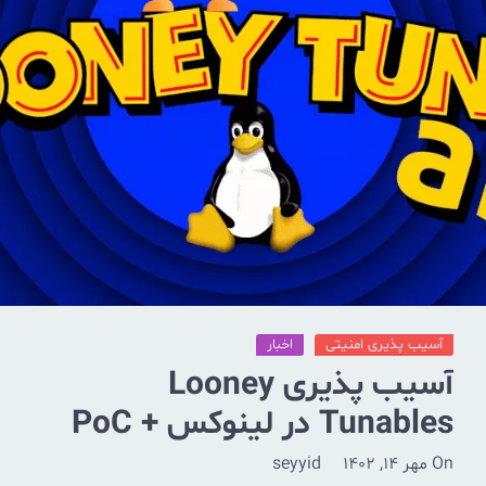
آسیب پذیری امنیتی
اخبار
آسیب پذیری Looney
Tunables در لینوکس + PoC
On
مهر 14, 1402
seyyid