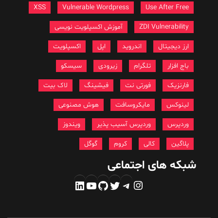
XSS
Vulnerable Wordpress
Use After Free
ZDI Vulnerability
آموزش اکسپلویت نویسی
ارز دیجیتال
اندروید
اپل
اکسپلویت
باج افزار
تلگرام
زیرودی
سیسکو
فارنزیک
فورتی نت
فیشینگ
لاک بیت
لینوکس
مایکروسافت
هوش مصنوعی
وردپرس
وردپرس آسیب پذیر
ویندوز
پلاگین
کالی
کروم
گوگل
شبکه های اجتماعی
اینستاگرم
تلگرام
توییتر
گیت‌هاب
یوتیوب
لینکداین