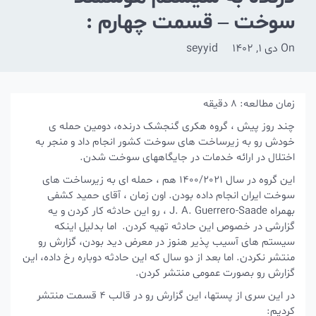
سوخت – قسمت چهارم :
OSINT و ردپای اولیه
On
دی 1, 1402
seyyid
زمان مطالعه:
8
دقیقه
چند روز پیش ، گروه هکری گنجشک درنده، دومین حمله ی
خودش رو به زیرساخت های سوخت کشور انجام داد و منجر به
اختلال در ارائه خدمات در جایگاههای سوخت شدن.
این گروه در سال 1400/2021 هم ، حمله ای به زیرساخت های
سوخت ایران انجام داده بودن. اون زمان ، آقای حمید کشفی
بهمراه J. A. Guerrero-Saade ، رو این حادثه کار کردن و یه
گزارشی در خصوص این حادثه تهیه کردن. اما بدلیل اینکه
سیستم های آسیب پذیر هنوز در معرض دید بودن، گزارش رو
منتشر نکردن. اما بعد از دو سال که این حادثه دوباره رخ داده، این
گزارش رو بصورت عمومی منتشر کردن.
در این سری از پستها، این گزارش رو در قالب 4 قسمت منتشر
کردیم: