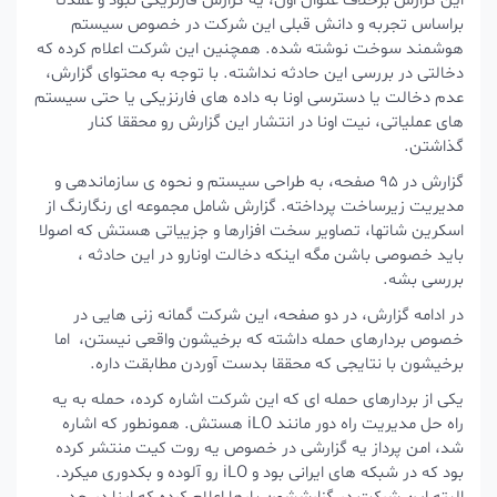
این گزارش برخلاف عنوان اون، یه گزارش فارنزیکی نبود و عمدتا
براساس تجربه و دانش قبلی این شرکت در خصوص سیستم
هوشمند سوخت نوشته شده. همچنین این شرکت اعلام کرده که
دخالتی در بررسی این حادثه نداشته. با توجه به محتوای گزارش،
عدم دخالت یا دسترسی اونا به داده های فارنزیکی یا حتی سیستم
های عملیاتی، نیت اونا در انتشار این گزارش رو محققا کنار
گذاشتن.
گزارش در 95 صفحه، به طراحی سیستم و نحوه ی سازماندهی و
مدیریت زیرساخت پرداخته. گزارش شامل مجموعه ای رنگارنگ از
اسکرین شاتها، تصاویر سخت افزارها و جزییاتی هستش که اصولا
باید خصوصی باشن مگه اینکه دخالت اونارو در این حادثه ،
بررسی بشه.
در ادامه گزارش، در دو صفحه، این شرکت گمانه زنی هایی در
خصوص بردارهای حمله داشته که برخیشون واقعی نیستن، اما
برخیشون با نتایجی که محققا بدست آوردن مطابقت داره.
یکی از بردارهای حمله ای که این شرکت اشاره کرده، حمله به یه
راه حل مدیریت راه دور مانند iLO هستش. همونطور که اشاره
شد، امن پرداز یه گزارشی در خصوص یه روت کیت منتشر کرده
بود که در شبکه های ایرانی بود و iLO رو آلوده و بکدوری میکرد.