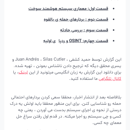
قسمت اول: معماری سیستم هوشمند سوخت
قسمت دوم : بردارهای حمله ی بالقوه
قسمت سوم : بررسی حادثه
قسمت چهارم: OSINT و ردپا
ی اولیه
این گزارش توسط حمید کشفی ، Juan Andrés ، Silas Cutler و
یسری محقق دیگه که ترجیح دادن ناشناس بمونن ، تهیه شده.
برای دانلود این گزارش به زبان انگلیسی میتونید از این
لینک
، یا
کانال تلگرامی
ما استفاده کنید.
بلافاصله بعد از انتشار اخبار، محققا سعی کردن بردارهای احتمالی
حمله رو شناسایی کنن. برای این منظور محققا باید اولش یه درک
درستی از نحوه ی اجرای سیستم بدست می آوردن ، یعنی چه
کسی و چی سیستم رو اجرا میکنه. در قدم اول رفتن سراغ حل
معمای چه کسی.