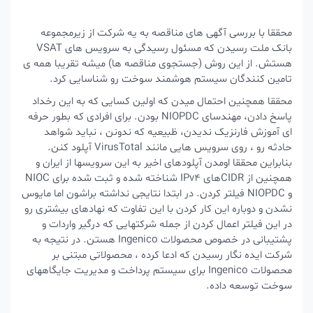
محققا با بررسی آگهی های مناقصه به یه شرکت از زیرمجموعه
بانک ملت رسیدن که مسئول رسیدگی به سرویس های VSAT
هستش. از این روش (جستجوی مناقصه ها) میشه تقریبا همه ی
تامین کنندگان سیستم هوشمند سوخت رو شناسایی کرد.
محققا همچنین احتمال میدن که اولین کسایی که به این رخداد
پاسخ دادن، مهندسای NIOPDC بودن. برای افرادی که بطور حرفه
ای آموزش فارنزیک ندیدن، ظبیعیه که ندونن ، نباید شواهد
حادثه رو ، روی سرویس هایی مانند VirusTotal آپلود کنن.
بنابراین محققا اومدن آپلودهای اخیر به این سرویسها از ایران و
همچنین از CIDRهای IPv4 شناخته شده و ثبت شده برای NIOC
و NIOPDC فیلتر کردن. در ابتدا نتایجی نداشته براشون اما مایوس
نشدن و دوباره این کار کردن با این تفاوت که نهادهای بیشتری رو
در این فیلتر اعمال کردن از جمله شرکتهایی که درگیر واردات و
پشتیبانی در خصوص محصولات Ingenico هستن. در نتیجه به
شرکت ایده نگار رسیدن که ادعا کرده ، محصولاتی مبتنی بر
محصولات Ingenico برای سیستم پرداخت و مدیریت جایگاههای
سوخت توسعه داده.