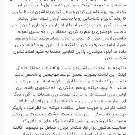
مشابه هست و یه شرکت خصوصی که مسئول فارنزیک در این
رخداد بود رو شناسایی کردن و سعی کردن باهاشون ارتباط بگیرن
تا روند آنالیز و شناسایی رو با بدست آوردن نمونه های بیشتر
سریعتر کنن. هر دو نهاد در ابتدا از اضهارنظر خودداری کردن و حتی
دخالت خودشون رو هم رد کردن. محققا در ادامه یسری نمونه
براشون ارسال کردن که منجر به عدم ارتباط مجدد شده و محققا
هم از ادامه منصرف شدن. اما نکته جالب این بوده که همچنان
داده ها آپلود میشدن. با این تفاسیر محققا به منبع اطلاعاتشون
شک میکنن.
با توجه به شدت این اشتباه و نشت Dumpها ، محققا احتمال
اینکه این نشت بصورت عمدی توسط مهاجمین یا شخص ثالث
ناشناسی که داده هارو از مبدا ایران و فرانسه به سرویس هایی
مانند VT آپلود میکنه رو هم رد نکردن. اگه اینجوری باشه، این
اولین باری نیست که به بازیگر تهدید روی عملیات یه گروه دیگه
ای سوار میشه و حتی از زیرساخت های اونا برای افشای اطلاعات
تحت کاراکتر یا هویت جعلی استفاده میکنه. به نظر میاد ، بازیگر
تهدیدی که مسئول این حمله هست، پشت شخصیت های یکبار
مصرف مخفی شدن. براساس اکانت شبکه های اجتماعی که
فعالیت هاشون رو از اونا منتشر کردن، حداقل دو مجموعه اکانت
وجود داره. بدلایل نامعلومی، اگه اونا بازیگران تهدید یکسانی