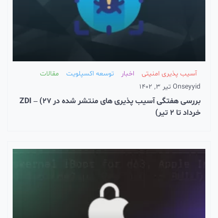
آسیب پذیری امنیتی
اخبار
توسعه اکسپلویت
مقالات
seyyid
On
تیر 3, 1402
بررسی هفتگی آسیب پذیری های منتشر شده در ZDI – (27
خرداد تا 2 تیر)