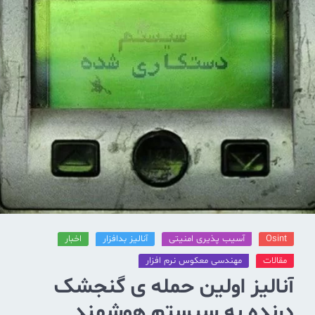
Osint
آسیب پذیری امنیتی
آنالیز بدافزار
اخبار
مقالات
مهندسی معکوس نرم افزار
آنالیز اولین حمله ی گنجشک
درنده به سیستم هوشمند