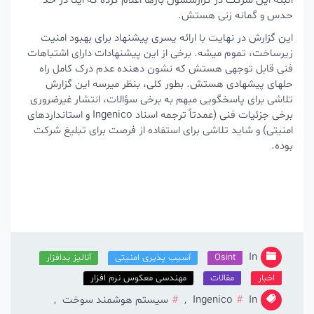
البته این شرکت در گزارششون بارها اعلام کرده که اینا در حد
حدس و گمانه زنی هستش.
این گزارش در نهایت با ارائه یسری پیشنهاد برای بهبود امنیت
زیرساخت، تموم میشه. برخی از این پیشنهادات دارای اشتباهات
فنی قابل توجهی هستش که نشون دهنده عدم درک کامل راه
حلهای پیشهادی هستش.
بطور کلی، بنظر میرسه این گزارش
تلاشی برای پاسخگویی مبهم به برخی سؤالات، انتشار غیرضروری
برخی جزئیات فنی (عمدتاً ترجمه اسناد Ingenico و استانداردهای
امنیتی) و شاید تلاشی برای استفاده از فرصت برای تبلیغ شرکت
بوده.
In
Osint
آسیب پذیری امنیتی
آنالیز بدافزار
اخبار
مقالات
مهندسی معکوس نرم افزار
In
Ingenico
,
سیستم هوشمند سوخت
,