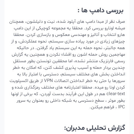
بررسی دامپ ها :
صرف نظر از مبدا دامپ های آپلود شده، نیت و دلیلشون، همچنان
میشه اونارو بررسی کرد. محققا یه مجموعه کوچیکی از این دامپ
هارو انتخاب و آنالیز و مهندسی معکوس و بازسازی کردن. محققا
چیزهای زیادی در مورد پیاده سازی سیستم، نحوه عملکردش، و از
همه جالبتر، نحوه حمله به این سیستم یاد گرفتن. در حالیکه
مهاجمین روش حمله اشون رو افشاء نکردن و همچنین یه گزارش
رسمی فارنزیک منتشر نشده، اما محققین تونستن بطور مستقل
چندین بردار حمله و آسیب پذیری کشف کنن، که امکان به خطر
انداختن بخش های مختلف سیستم، دسترسی با امتیاز بالا به
سرورها یا حتی به خطر انداختن اتصالات VPN از طریق اکسپلویت
کردن اونا رو میده. محققا اعتبارنامه های مختلف رمزگذاری شده و
clear-text هم در طول این فرآیند بدست آوردن، که برخی از اونها
بطور موثر ، سطح دسترسی به شبکه داخلی رو بعنوان یه سرور
IPC ، فراهم میکنن.
گزارش تحلیلی مدبران: