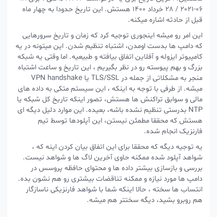
06-2021 / 28 خرداد 1400 هستش. این تاریخ حدودا به چهار ماه
قبل از حادثه اشاره میکنه.
این امر رو میشه اینجوری توجیه کرد که زمان و تاریخ سرورهایی
که دامپ ها بدست اومدن، اشتباه تنظیم شدن. این میتونه در یه
کامپیوتر ایزوله و آفلاین اتفاق بیافته و طبیعیه. اما وقتی یه شبکه
بزرگ و بهم پیوسته رو در نظر بگیریم ، این تاریخ و ساعت اشتباه
منجر به مشکلاتی از جمله در TLS/SSL یا VPN handshake
میشه. از طرفی با توجه به اینکه ، این سیستم متکی به داده های
مالی و سوابق تراکنش ها هستش، تصور اینکه تاریخ کل شبکه یا
NTP بدرستی تنظیم نشده باشه، بعیده. این موارد دلیل دیگه ای
هستش که محققا مطمئن نیستن، این آپلودها توسط تیم
فارنزیک انجام شده.
یه توجیه دیگه که محققا برای این اتفاق بیان کردن اینه که ،
شواهد آپلود شده ممکنه حاوی آخرین لاگ ها و شواهد نیست.
بررسی و بازسازی بیشتر داده ها و محتوای حافظه پروسس در
دامپ ها مورد نیازه و ممکنه تناقضات بیشتری رو هم نشون بده.
انتساب ها سخته ، حالا اینکه شما با شواهد فارنزیکی ناسازگار
هم روبرو بشید، دیگه سختتر هم میشه.