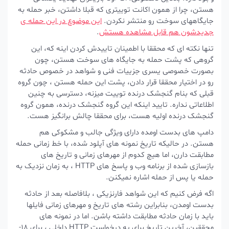
هستن، چرا از همون اکانت توییتری که قبلا داشتن، خبر حمله به
جایگاههای سوخت رو منتشر نکردن.
این موضوع در این حمله ی
جدیدشون هم قابل مشاهده هستش
.
تنها نکته ای که محققا با اطمینان تاییدش کردن اینه که، این
گروهی که پشت حمله به جایگاه های سوخت هستن، چون
بصورت خصوصی یسری جزییات فنی و شواهد در خصوص حادثه
رو در اختیار محققا قرار دادن، پشت این حمله هستن ، چون گروه
قبلی که بنام گنجشک درنده توییت میزنه، دسترسی به چنین
اطلاعاتی نداره. تایید اینکه این گروه گنجشک درنده، همون گروه
گنجشک درنده اولیه هست، برای محققا چالش برانگیز هست.
دامپ های بدست اومده دارای ویژگی جالب و مشکوکی هم
هستن. در حالیکه تاریخ نمونه های آپلود شده، با خط زمانی حمله
مطابقت دارن، اما هیچ کدوم از مهرهای زمانی و تاریخ های
بازسازی شده از برنامه وب و پاسخ های HTTP ، به زمان نزدیک به
حمله یا پس از حمله اشاره نمیکنن.
اگه فرض کنیم که این شواهد فارنزیکی ، بلافاصله بعد از حادثه
بدست اومدن، بنابراین رشته های تاریخ و مهرهای زمانی فایلها
باید با زمان حادثه مطابقت داشته باشن. اما در نمونه های
محققین، آخرین تاریخ برای یه درخواست HTTP داخلی ، برای 18-