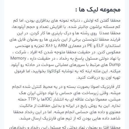
مجموعه لیک ها :
محققا گفتن که اولش ، دنباله نمونه های بدافزاری بودن، اما کم
کم مسئله براشون جالبتر شده. با افزایش تعداد و حجم آپلودها،
محققا عمدتا روی رشته ها و درک باینری ها کار کردن. در این
فرایند محققا نتونستن برخی از این باینری ها رو بعنوان فایل های
استاندارد ELF و PE در معماری ARM یا X86 تجزیه و مهندسی
معکوس کنن. در حقیقت محققا متوجه شدن که افراد ، شرکت ،
یا نهاد دولتی مسئول پاسخ به رخداد ، در حقیقت داره ، Memory
Dump های مرتبط با سرورهای عملیاتی سوخت در حادثه رو آپلود
میکنه. این مثله اینه که یه نوشابه کوکاکولا بخوایید، اما فرمول
تهیه اون رو دریافت کنید.
کار فارنزیک اصولا بصورت بسته و در یه محیط کنترل شده انجام
میشه. وقتی زیرساخت های حساس یا نهاد دولتی ایران هک
میشن، معمولا دولت علاقه ای به انتشار IOCها یا TTP حمله
نداره. این یه روش رایج در ایرانه و بدلیل حفاظت از مالکیت
معنوی و داده های حساس انجام میشه. اما در این رخداد محققا
شاهد داده هایی بودن که از تیم های فارنزیک ارسال میشد.
محققا افتا رو بعنوان نهاد دولتی که مسئول این رخداد و رخدادهای