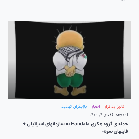
آنالیز بدافزار
اخبار
بازیگران تهدید
seyyid
On
دی 4, 1402
حمله ی گروه هکری Handala به سازمانهای اسرائیلی +
فایلهای نمونه