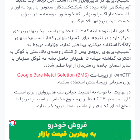
آسیب‌پذیریها در هایپروایزور KVM است. این برنامه یک محیط
آزمایشگاهی ارائه میده که شرکت‌کنندگان میتونن با ورود به اون و
با استفاده از اکسپلویتهایی که خودشون توسعه میدن، برای
بدست آوردن پرچمها اقدام کنن.
نکته‌ی قابل توجه اینه که kvmCTF روی آسیب‌پذیریهای زیرودی
تمرکز داره و در نتیجه، برای اکسپلویتهایی که از آسیب‌پذیریهای
N-Day استفاده میکنن، پرداختی نداره. جزئیات مربوط به
آسیب‌پذیریهای زیرودی پس از انتشار وصله‌ی بالادستی با گوگل به
اشتراک گذاشته میشه تا اطمینان حاصل بشه که گوگل همزمان با
سایر اعضای جامعه‌ی متن‌باز، از اونا مطلع شده.
kvmCTF از زیرساخت
Google Bare Metal Solution (BMS)
برای میزبانی زیرساختش استفاده میکنه.
در نهایت، با توجه به اهمیت حیاتی یک هایپروایزور برای امنیت
کلی سیستم، kvmCTF برای سطوح مختلفی از آسیب‌پذیریها تا
سطح اجرای کد و فرار از ماشین مجازی پرداختی داره.