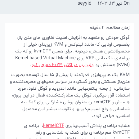
On
تیر 13, 1403
seyyid
زمان مطالعه:
2
دقیقه
گوگل خودش رو متعهد به افزایش امنیت فناوری های متن باز،
بخصوص اونایی که مانند لینوکس و KVM زیربنای خیلی از
محصولاتشون هستن، میدونه. برای همین kvmCTF رو که یک
برنامه ی باگ بانتی VRP برای Kernel-based Virtual Machine
(KVM) هستش رو
اولین بار در اکتبر 2023 معرفی کرد
.
KVM یک هایپروایزور قدرتمند با بیش از ۱۵ سال توسعه بصورت
متن‌باز هستش و بطور گسترده در سراسر محیطهای مصرف‌کننده و
سازمانی، از جمله پلتفرمهایی مانند اندروید و گوگل کلود، مورد
استفاده قرار میگیره. گوگل یک مشارکت‌کننده فعال در این پروژه
هستش و kvmCTF رو بعنوان روشی مشارکتی برای کمک به
شناسایی و رفع آسیب‌پذیریها و تقویت بیشتر این محصول
اساسی، طراحی کرده‌.
مشابه برنامه‌ی پاداش آسیب‌پذیری
kernelCTF
، برنامه ی
kvmCTF هم برنامه‌ای برای کمک به شناسایی و رفع