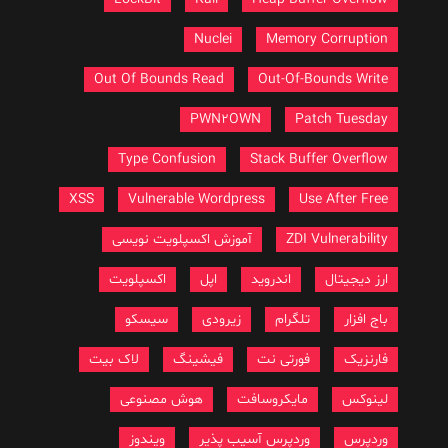
Nuclei
Memory Corruption
Out Of Bounds Read
Out-Of-Bounds Write
PWN2OWN
Patch Tuesday
Type Confusion
Stack Buffer Overflow
XSS
Vulnerable Wordpress
Use After Free
ZDI Vulnerability
آموزش اکسپلویت نویسی
ارز دیجیتال
اندروید
اپل
اکسپلویت
باج افزار
تلگرام
زیرودی
سیسکو
فارنزیک
فورتی نت
فیشینگ
لاک بیت
لینوکس
مایکروسافت
هوش مصنوعی
وردپرس
وردپرس آسیب پذیر
ویندوز