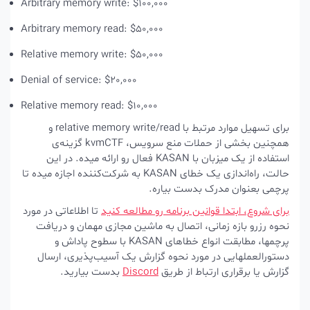
Arbitrary memory write: $100,000
Arbitrary memory read: $50,000
Relative memory write: $50,000
Denial of service: $20,000
Relative memory read: $10,000
برای تسهیل موارد مرتبط با relative memory write/read و
همچنین بخشی از حملات منع سرویس، kvmCTF گزینه‌ی
استفاده از یک میزبان با KASAN فعال رو ارائه میده. در این
حالت، راه‌اندازی یک خطای KASAN به شرکت‌کننده اجازه میده تا
پرچمی بعنوان مدرک بدست بیاره.
برای شروع، ابتدا قوانین برنامه رو مطالعه کنید
تا اطلاعاتی در مورد
نحوه رزرو بازه زمانی، اتصال به ماشین مجازی مهمان و دریافت
پرچمها، مطابقت انواع خطاهای KASAN با سطوح پاداش و
دستورالعملهایی در مورد نحوه گزارش یک آسیب‌پذیری، ارسال
گزارش یا برقراری ارتباط از طریق
Discord
بدست بیارید.