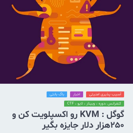
آسیب پذیری امنیتی
اخبار
باگ بانتی
کنفرانس ،دوره ، وبینار ، لایو ، CTF
گوگل : KVM رو اکسپلویت کن و
250هزار دلار جایزه بگیر