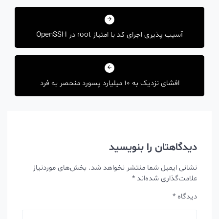
هبری
مکانیک
شته
آسیب پذیری اجرای کد با امتیاز root در OpenSSH
افشای نزدیک به 10 میلیارد پسورد منحصر به فرد
دیدگاهتان را بنویسید
نشانی ایمیل شما منتشر نخواهد شد.
بخش‌های موردنیاز
علامت‌گذاری شده‌اند
*
دیدگاه
*