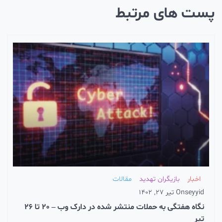
ست های مرتبط
اخبار
بازیگران تهدید
مقالات
seyyid
On
تیر 27, 1402
نگاه هفتگی به حملات منتشر شده در دارک وب – 20 تا 26
تیر