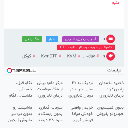
منبع
In
آسیب پذیری امنیتی
اخبار
باگ بانتی
کنفرانس ،دوره ، وبینار ، لایو ، CTF
In
0day
,
KVM
,
KvmCTF
,
گوگل
بلیغات
ره تخمدان
نزدیک به ۳۰
مرکز مام؛ بیش
نگاهِ قبل،
ین؟ راه
سال تجربه در
از ۶۵٪ موفقیت
خستگی
ان ناباروری
درمان ناباروری،
درمان ناباروری
داشت... نگاهِ
با IVF هنوز باز
با تیم
در خاورمیانه 🤰
بعد، انرژی داره
ون کمیسیون
خریدار واقعی
سرمایه گذاری
ماشینت رو
ت 🌱
فوق‌تخصصی
🌸 بلفا با 25%
روتو بفروش
خودش میاد!
بدون ریسک با
بدون دردسر
مام 👩‍⚕️
تخفیف
فروش فوری
سود 38 درصد
بفروش | بدون
ماشین در همراه
سالانه📈
کمسیون 😍