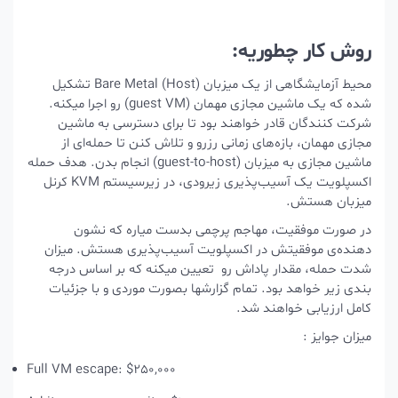
روش کار چطوریه:
محیط آزمایشگاهی از یک میزبان Bare Metal (Host) تشکیل
شده که یک ماشین مجازی مهمان (guest VM) رو اجرا میکنه.
شرکت‌ کنندگان قادر خواهند بود تا برای دسترسی به ماشین
مجازی مهمان، بازه‌های زمانی رزرو و تلاش کنن تا حمله‌ای از
ماشین مجازی به میزبان (guest-to-host) انجام بدن. هدف حمله
اکسپلویت یک آسیب‌پذیری زیرودی، در
زیرسیستم KVM کرنل
میزبان
هستش.
در صورت موفقیت، مهاجم پرچمی بدست میاره که نشون‌
دهنده‌ی موفقیتش در اکسپلویت آسیب‌پذیری هستش. میزان
شدت حمله، مقدار پاداش رو تعیین میکنه که بر اساس درجه
بندی زیر خواهد بود. تمام گزارشها بصورت موردی و با جزئیات
کامل ارزیابی خواهند شد.
میزان جوایز :
Full VM escape: $250,000