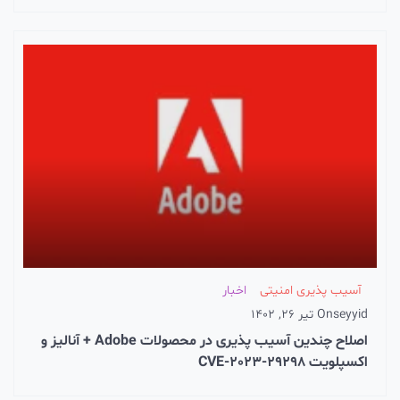
آسیب پذیری امنیتی
اخبار
seyyid
On
تیر 26, 1402
اصلاح چندین آسیب پذیری در محصولات Adobe + آنالیز و
اکسپلویت CVE-2023-29298