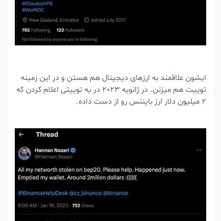
ایشون علاقمند به ارزهای دیجیتال هم هستن و در این زمینه
توییت هم میزنن. در ژانویه 2023 در یه توییتی اعلام کردن که
2 میلیون دلار ارز بایننس رو از دست داده.