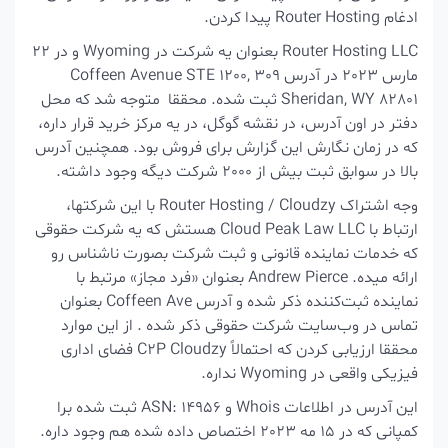
ادغام Router Hosting پیدا کردن.
Router Hosting LLC بعنوان یه شرکت در Wyoming و در 22
مارس 2023 در آدرس 309 Coffeen Avenue STE 1200,
Sheridan, WY 82801 ثبت شده.
محققا متوجه شد که محل
دفتر در اون آدرس، در نقشه گوگل، در یه مرکز خرید قرار داره،
که در زمان نگارش این گزارش برای فروش بود. همچنین آدرس
بالا در سوابق ثبت بیش از 2000 شرکت دیگه وجود داشته.
وجه اشتراک Router Hosting / Cloudzy با این شرکتها،
ارتباط با Cloud Peak Law LLC هستش که یه شرکت حقوقی
که خدمات نماینده قانونی و ثبت شرکت بصورت ناشناس رو
ارائه میده. Andrew Pierce بعنوان
«فرد مجاز» مرتبط با
نماینده ثبت‌کننده ذکر شده و آدرس Coffeen Ave بعنوان
تماس در وب‌سایت شرکت حقوقی ذکر شده .
از این موارد
محققا
ارزیابی کردن که احتمالاً C2P Cloudzy فضای اداری
فیزیکی واقعی در Wyoming نداره.
این آدرس در اطلاعات Whois و ASN: 14956 ثبت شده برا
کمپانی که در 15 مه 2023 اختصاص داده شده هم وجود داره.