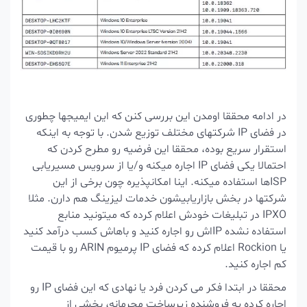
در ادامه محققا اومدن این بررسی کنن که این ایمیجها چطوری
در فضای IP شرکتهای مختلف توزیع شدن. با توجه به اینکه
استقرار سریع بوده، محققا این فرضیه رو مطرح کردن که
احتمالا یکی فضای IP اجاره میکنه و/یا از سرویس مسیریابی
ISPها استفاده میکنه. اینا امکانپذیره چون برخی از این
شرکتها در بخش بازاریابیشون خدمات لیزینگ هم دارن. مثلا
IPXO در تبلیغات خودش اعلام کرده که میتونید منابع
استفاده نشده IPاش رو اجاره کنید و باهاش کسب درآمد کنید
یا Rockion اعلام کرده که فضای IP پرمیوم ARIN رو با قیمت
کم اجاره کنید.
محققا در ابتدا فکر می کردن فرد یا نهادی که این فضای IP رو
اجاره کرده یه فروشنده زیرساخت مجرمانه، بخشی از