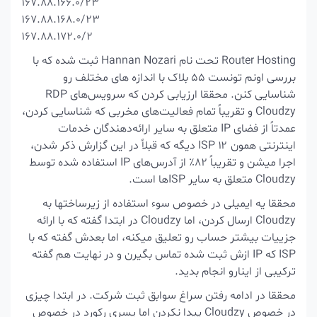
167.88.166.0/23
167.88.168.0/23
167.88.172.0/2
Router Hosting تحت نام Hannan Nozari ثبت شده که با
بررسی اونم تونست 55 بلاک با اندازه های مختلف رو
شناسایی کنن. محققا
ارزیابی کردن که سرویس‌های RDP
Cloudzy و تقریباً تمام فعالیت‌های مخربی که شناسایی کردن،
عمدتاً از فضای IP متعلق به سایر ارائه‌دهندگان خدمات
اینترنتی همون ۱۲ ISP دیگه که قبلاً در این گزارش ذکر شدن،
اجرا میشن و تقریباً 82٪ از آدرس‌های IP استفاده شده توسط
Cloudzy متعلق به سایر ISPها است.
محققا یه ایمیلی در خصوص سوء استفاده از زیرساختها به
Cloudzy
ارسال کردن، اما
Cloudzy در ابتدا گفته که با ارائه
جزییات بیشتر حساب رو تعلیق میکنه، اما بعدش گفته که با
ISP که IP ازش ثبت شده تماس بگیرن و در نهایت هم گفته
ترکیبی از اینارو انجام بدید.
محققا در ادامه رفتن سراغ سوابق ثبت شرکت. در ابتدا چیزی
در خصوص Cloudzy پیدا نکردن اما یسری رکورد در خصوص