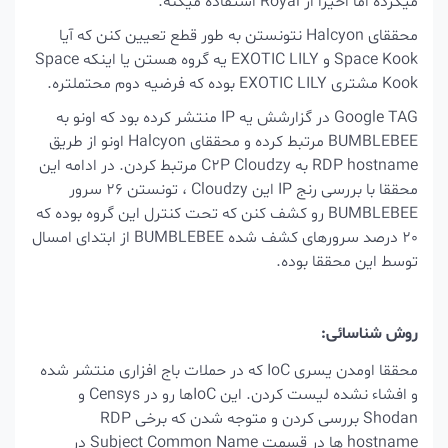
میکرده اما اخیرا از Royal استفاده میکنه.
محققای Halcyon نتونستن به طور قطع تعیین کنن که آیا
Space Kook و EXOTIC LILY یه گروه هستن یا اینکه Space
Kook مشتری EXOTIC LILY بوده که فرضیه دوم محتملتره.
Google TAG در گزارشش یه IP منتشر کرده بود که اونو به
BUMBLEBEE مرتبط کرده و محققای Halcyon اونو از طریق
RDP hostname به C2P Cloudzy مرتبط کردن. در ادامه این
محققا با بررسی رنج IP این Cloudzy ، تونستن 26 سرور
BUMBLEBEE رو کشف کنن که تحت کنترل این گروه بوده که
20 درصد سرورهای کشف شده BUMBLEBEE از ابتدای امسال
توسط این محققا بوده.
روش شناسائی:
محققا اومدن یسری IoC که در حملات باج افزاری منتشر شده
و افشاء نشده لیست کردن. این IoCها رو در Censys و
Shodan بررسی کردن و متوجه شدن که برخی RDP
hostname ها در قسمت Subject Common Name در