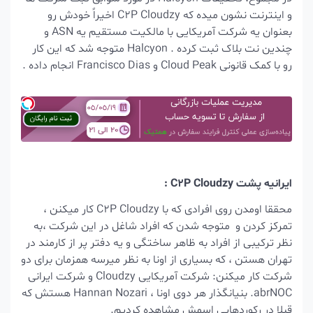
و اینترنت نشون میده که C2P Cloudzy اخیراً خودش رو
بعنوان یه شرکت آمریکایی با مالکیت مستقیم یه ASN و
چندین نت بلاک ثبت کرده .
Halcyon متوجه شد که این کار
رو با کمک قانونی Cloud Peak و Francisco Dias انجام داده .
ایرانیه پشت C2P Cloudzy :
محققا اومدن روی افرادی که با C2P Cloudzy کار میکنن ،
تمرکز کردن و متوجه شدن که افراد شاغل در این شرکت ،
به
نظر ترکیبی از افراد به ظاهر ساختگی و یه دفتر پر از کارمند در
تهران هستن ، که بسیاری از اونا به نظر میرسه همزمان برای دو
شرکت کار میکنن: شرکت آمریکایی Cloudzy و شرکت ایرانی
abrNOC.
بنیانگذار هر دوی اونا ، Hannan Nozari هستش که
قبلا در رکوردهایی اسمش مشاهده کردیم.