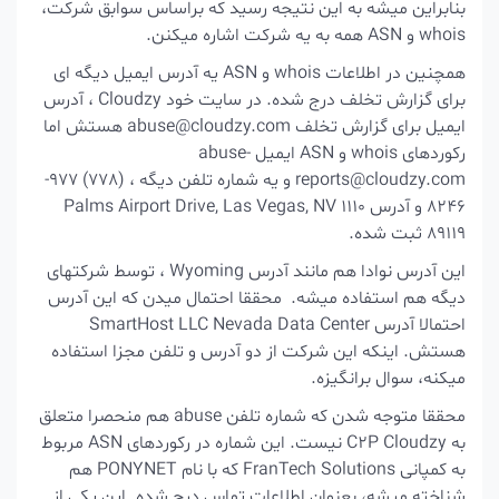
بنابراین میشه به این نتیجه رسید که براساس سوابق شرکت،
whois و ASN همه به یه شرکت اشاره میکنن.
همچنین در اطلاعات whois و ASN یه آدرس ایمیل دیگه ای
برای گزارش تخلف درج شده. در سایت خود Cloudzy ، آدرس
ایمیل برای گزارش تخلف abuse@cloudzy.com هستش اما
رکوردهای whois و ASN ایمیل abuse-
reports@cloudzy.com و یه شماره تلفن دیگه ، (778) 977-
8246 و آدرس 1110 Palms Airport Drive, Las Vegas, NV
89119 ثبت شده.
این آدرس نوادا هم مانند آدرس Wyoming ، توسط شرکتهای
دیگه هم استفاده میشه. محققا احتمال میدن که این آدرس
احتمالا آدرس SmartHost LLC Nevada Data Center
هستش. اینکه این شرکت از دو آدرس و تلفن مجزا استفاده
میکنه، سوال برانگیزه.
محققا متوجه شدن که شماره تلفن abuse هم منحصرا متعلق
به C2P Cloudzy نیست. این شماره در رکوردهای ASN مربوط
به کمپانی FranTech Solutions که با نام PONYNET هم
شناخته میشه، بعنوان اطلاعات تماس درج شده. این یکی از