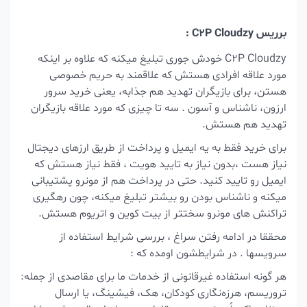
برریس C2P Cloudzy :
C2P Cloudzy خودش جوری تبلیغ میکنه که علاوه بر اینکه
مورد علاقه افرادی هستش که علاقمند به حریم خصوصی
هستن، برای بازیگران تهدید هم جذابه، یعنی خرید سرور
ارزون، ناشناس و آسون . سه تا چیزی که مورد علاقه بازیگران
تهدید هم هستش.
برای خرید فقط به یه ایمیل و پرداخت از طریق ارزهای دیجتال
نیاز هست ،بدون نیاز به تایید هویت ، فقط نیاز هستش که
ایمیل رو تایید کنید. حتی در پرداخت هم از مونرو پشتیبانی
میکنه و ناشناس بودن رو بیشتر تبلیغ میکنه، چون رهگیری
تراکنش های مونرو سختتر از بیت کوین و اتریوم هستش.
محققا در ادامه رفتن سراغ ، بررسی شرایط استفاده از
سرویسها . در شرایطشون اومده که :
هر گونه استفاده غیرقانونی از خدمات ما برای مقاصدی از جمله:
تروریسم، هرزه‌نگاری کودکان، هک، فیشینگ، یا ارسال