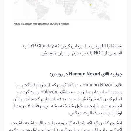
محققا با اطمینان بالا ارزیابی کردن که C2P Cloudzy یه
قسمتی از abrNOC در خارج از ایران هستش.
جوابیه آقای Hannan Nozari در رویترز:
آقای Hannan Nozari ، در گفتگویی که از طریق لینکدین با
رویترز انجام دادن، ارزیابی محققای Halcyon رو رد کردن و
اعلام کردن که شرکتش نسبت به فعالیتهایی که مشتریهاش
انجام میدن ،نباید مسئول شناخته بشه. چون فقط 2 درصد از
اونا با نیت بد فعالیت میکنن.
ایشون گفتن که
اگه شما یه کارخونه تولید چاقو داشته باشید،
اگه کسی از چاقو سوء استفاده کنه، آیا شما مسئول هستید؟
به