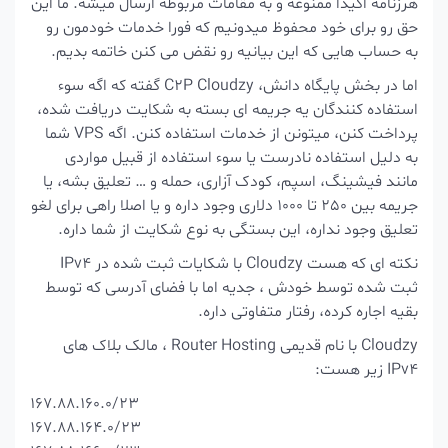
هرزنامه اکیداً ممنوعه و به مقامات مربوطه ارسال میشه.
ما این
حق رو برای خود محفوظ میدونیم که فورا خدمات خودمون رو
به حساب هایی که این بیانیه رو نقض می کنن خاتمه بدیم.
اما در بخش پایگاه دانش، C2P Cloudzy گفته که اگه سوء
استفاده کنندگان یه جریمه ای بسته به شکایت دریافت شده،
پرداخت کنن، میتونن از خدمات استفاده کنن. اگه VPS شما
به دلیل استفاده نادرست یا سوء استفاده از قبیل مواردی
مانند فیشینگ، اسپم، کودک آزاری، حمله و … تعلیق بشه، یا
جریمه بین 250 تا 1000 دلاری وجود داره و یا اصلا راهی برای لغو
تعلیق وجود نداره، این بستگی به نوع شکایت از شما داره.
نکته ای که هست Cloudzy با شکایات ثبت شده در IPv4
ثبت شده توسط خودش ، جدیه اما با فضای آدرسی که توسط
بقیه اجاره کرده، رفتار متفاوتی داره.
Cloudzy با نام قدیمی Router Hosting ، مالک بلاک های
IPv4 زیر هست:
167.88.160.0/23
167.88.164.0/23