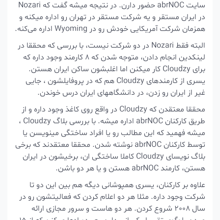
سایت abrNOC حضور دارن.
در نتیجه میشه گفت که Nozari
در ایران مستقر و یه شرکت مستقر در تهران رو اداره میکنه و
همزمان شرکت آمریکایی خودش رو در Wyoming اداره می‌کنه.
البته فقط Nozari در دو شرکت نیست، با بررسی که محققا در
لینکدین انجام دادن، متوجه شدن که 8 کارمند وجود داره که
برای Cloudzy کار میکنن اما اغلبشون ساکن ایران هستن.
یسری از کارمندهای Cloudzy هم که در پروفایلشون ، جایی
غیر از ایران رو زدن، در دانشگاههای ایران درس خوندن.
محققا معتقدن که Cloudzy در واقع روی کاغذ وجود داره و از
طریق کارکنان abrNOC اداره میشه. با بررسی بلاگ Cloudzy ،
میشه فهمید که این مطالب رو یا افراد ساختگی مینویسن یا
توسط کارکنان abrNOC نوشته شدن. محققا معتقدند که برخی
بلاگ نویسای Cloudzy کاملا ساختگی ان، برخیشون در ایران
هستن، کارمند abrNOC هستن و یا هر دو باشن.
علاوه بر کارکنان، یسری همپوشانی دیگه هم بین این دو تا
شرکت وجود داره. مثلا هر دو اعلام کردن که فعالیتشون رو در
سال 2008 شروع کردن. هر دو هاست و سرور مجازی ارائه