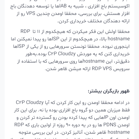
اکوسیستم باج افزاری ، شبیه به IABها یا توسعه دهدنگان باج
افزار هستش. برای بررسی، محققا اومدن چندین VPS رو از
ارائه دهندگان مختلف خریداری کردن.
محققا اولش این فکر میکردن که هیچکدوم از 11 تا RDP
hostname بالا، در هیچکدوم از این ISPها رو پیدا نمیکنن اما
اینجوری نبوده. محققا تونستن سرورهایی رو از یکی از ISPها
خریداری کنن که یه موردش C2P Cloudzy بوده.
به‌طور
دقیق‌تر، این hostnameها روی سرورهایی که با استفاده از
سرویس RDP VPS ارائه میشن ظاهر شدن.
ظهور بازیگران بیشتر:
در ادامه محققا اومدن رو این کار کردن که آیا C2P Cloudzy
فقط میزبان همین دو گروه باج افزاری بوده یا نه. برای این کار
اومدن اون IPهایی که پیدا کرده بودن رو گسترده تر کردن و
اومدن PDNS ها رو در یه دوره 90 روزه از اولین باری که RDP
hostname ظاهر شدن، آنالیز کردن. در این بررسی متوجه