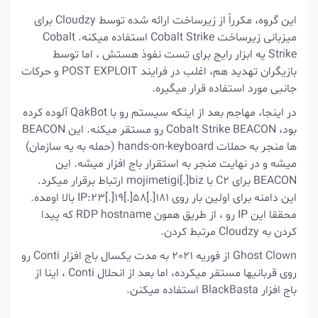
این گروه، مکرراً از زیرساخت ارائه شده توسط Cloudzy برای
میزبانی زیرساخت Cobalt Strike استفاده میکنه. Cobalt
Strike یه ابزار رایج برای تست نفوذ هستش ، اما توسط
بازیگران تهدید هم، اغلب در فرایند POST EXPLOIT و حرکات
جانبی مورد استفاده قرار میگیره.
در اینجا، مهاجم بعد از اینکه سیستم رو با QakBot آلوده کرده
بود، Cobalt Strike BEACON رو مستقر میکنه. این BEACON
ها منجر به حملات hands-on-keyboard (حمله به یه سازمان)
میشه و در نهایت منجر به استقرار باج افزار میشه. این
BEACON برای C2 با mojimetigi[.]biz ارتباط برقرار میکرد.
این دامنه برای اولین بار روی IP:23[.]19[.]58[.]181 بالا اومده.
محققا این IP رو ، از طریق همون
RDP hostname
که پیدا
کردن به Cloudzy مرتبط کردن.
Ghost Clown از فوریه 2021 به مدت یکسال باج افزار Conti رو
روی قربانیها مستقر میکرده، اما بعد از انحلال Conti ، اینا از
باج افزار BlackBasta استفاده میکنن.