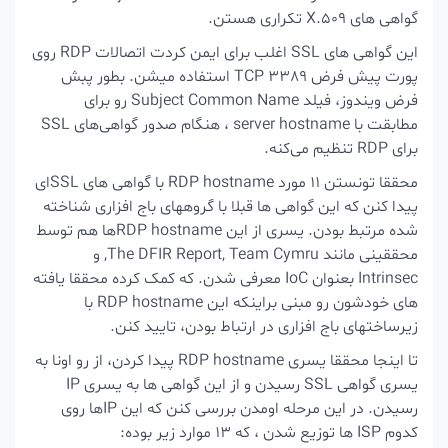
گواهی های X.509 تکراری هستن.
این گواهی های SSL اغلب برای ایمن کردت اتصالات RDP روی
پورت پیش فرض TCP 3389 استفاده میشن. بطور پبش
فرض ویندوز، فیلد Subject Common Name رو برای
مطابقت با server hostname ،
هنگام صدور گواهی‌های SSL
برای RDP تنظیم می‌کنه.
محققا تونستن 11 مورد RDP hostname با گواهی های SSLای
پیدا کنن که این گواهی ها قبلا با گروههای باج افزاری شناخته
شده مرتبط بودن. یسری از این RDP hostnameها هم توسط
محققینی مانند The DFIR Report, Team Cymru, و
Intrinsec بعنوان IoC معرفی شدن. که کمک کرده محققا یافته
های خودشون رو مبنی براینکه این RDP hostname با
زیرساختهای باج افزاری در ارتباط بودن، تایید کنن.
تا اینجا محققا یسری RDP hostname پیدا کردن، از رو اونا به
یسری گواهی SSL رسیدن و از این گواهی ها به یسری IP
رسیدن. در این مرحله اومدن بررسی کنن که این IPها روی
کدوم ISP ها توزیع شدن ، که 13 موارد زیر بوده: