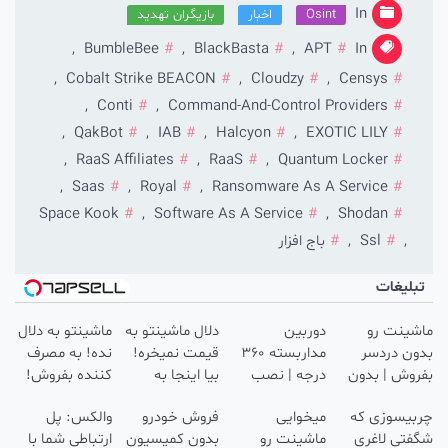
In
Osint
اخبار
بازیگران تهدید
,
BumbleBee
,
BlackBasta
,
APT
In
,
Cobalt Strike BEACON
,
Cloudzy
,
Censys
,
Conti
,
Command-And-Control Providers
,
QakBot
,
IAB
,
Halcyon
,
EXOTIC LILY
,
RaaS Affiliates
,
RaaS
,
Quantum Locker
,
Saas
,
Royal
,
Ransomware As A Service
Space Kook
,
Software As A Service
,
Shodan
,
Ssl
,
باج افزار
بلیغات
ینت رو
دوربین
دلال ماشینتو به
ماشینتو به دلال
ن دردسر
مداربسته 360
قیمت نمیخره!
نده! به مصرف
وش | بدون
درجه | نصب
بیا اینجا به
کننده بفروش!
سیون 😍
آسان و راحت
قیمت
بدون پاسخ به
بیسوزی که
میخوایی
فروش خودرو
والکس: پل
بفروش*فقط
یک تماس
تی لاغری
ماشینت رو
بدون کمیسیون
ارتباطی شما با
خریدار واقعی*