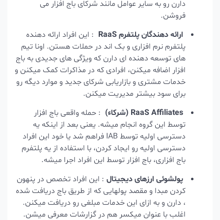
دارن رو به سایر عوامل مانند شرکای باج افزار می
فروشن.
ارائه دهندگان پلتفرم RaaS
: این افراد ارائه دهنده
پلتفرم نرم افزاری و بک اند در حملات هستن. اونا تیم
های توسعه دهنده ای دارن که ویژگی های جدیدی به باج
افزار اضافه میکنن، افرادی که در مذاکرات کمک میکنن و
خدمات مشتری و بازاریابی شرکای جدید و موارد دیگه رو
برای سود بیشتر مدیریت میکنن.
RaaS Affiliates (شرکاء)
: حمله واقعی باج افزار
توسط این گروه انجام میشه. یعنی بعد از اینکه یه
دسترسی اولیه توسط IAB فراهم شد یا خود این افراد
دسترسی اولیه رو ایجاد کردن، با استفاده از یه پلتفرم
باج افزاری، باج افزار توسط این افراد اجرا میشه.
پولشوئی ارزهای دیجیتال
: این افراد تخصص در پنهون
کردن مبدا و مقصد پولهایی که از طریق باج دریافت شده
، دارن و به ازای این خدمات مبلغی رو دریافت میکنن.
اغلب با عنوان میکسر هم در گزارشات معرفی میشن.