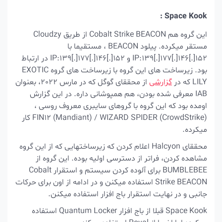
Space Kook :
این گروه هم Cobalt Strike BEACON از طریق Cloudzy
مستقر میکرده. پیلود BEACON ، مستقیما با
IP:139[.]177[.]146[.]152 و IP:139[.]177[.]146[.]152 در ارتباط
بود. زیرساخت های این گروه با زیرساخت های گروه EXOTIC
LILY که در
گزارشی
از محققای گوگل که در مارس 2022، بعنوان
IAB معرفی شده بودن، هم همپوشانی داره. در این گزارش
اومده بود که این گروه با گروهای سایبری معروف روسی ،
FIN12 (Mandiant) / WIZARD SPIDER (CrowdStrike) کار
میکرده.
محققای Halcyon اعلام کردن که زیرساختهایی که از این گروه
مشاهده کردن، فراتر از دسترسی اولیه بوده. این گروه از
BUMBLEBEE برای آلوده کردن سیستم و استقرار Cobalt
Strike BEACON استفاده میکنن و در ادامه از اون برای حرکات
جانبی و در نهایت استقرار باج افزار استفاده میکنن.
Space Kook قبلا از باج افزار Quantum Locker استفاده