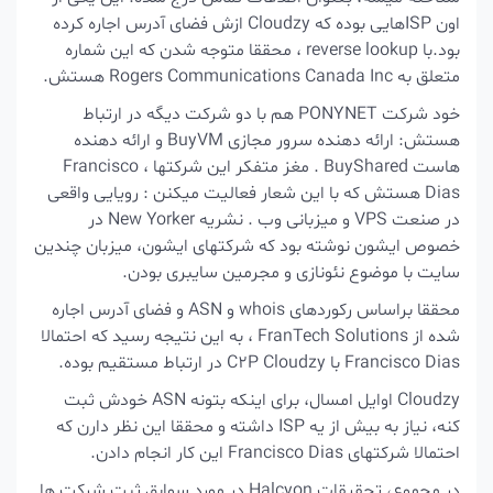
اون ISPهایی بوده که Cloudzy ازش فضای آدرس اجاره کرده
بود.با reverse lookup ، محققا متوجه شدن که این شماره
متعلق به Rogers Communications Canada Inc هستش.
خود شرکت PONYNET هم با دو شرکت دیگه در ارتباط
هستش: ارائه دهنده سرور مجازی BuyVM و ارائه دهنده
هاست BuyShared . مغز متفکر این شرکتها ، Francisco
Dias هستش که با این شعار فعالیت میکنن :
رویایی واقعی
در صنعت VPS و میزبانی وب
. نشریه New Yorker در
خصوص ایشون نوشته بود که شرکتهای ایشون، میزبان چندین
سایت با موضوع نئونازی و مجرمین سایبری بودن.
محققا براساس رکوردهای whois و ASN و فضای آدرس اجاره
شده از FranTech Solutions ، به این نتیجه رسید که احتمالا
Francisco Dias با C2P Cloudzy در ارتباط مستقیم بوده.
Cloudzy اوایل امسال، برای اینکه بتونه ASN خودش ثبت
کنه، نیاز به بیش از یه ISP داشته و محققا این نظر دارن که
احتمالا شرکتهای Francisco Dias این کار انجام دادن.
در مجموع، تحقیقات Halcyon در مورد سوابق ثبت شرکت ها