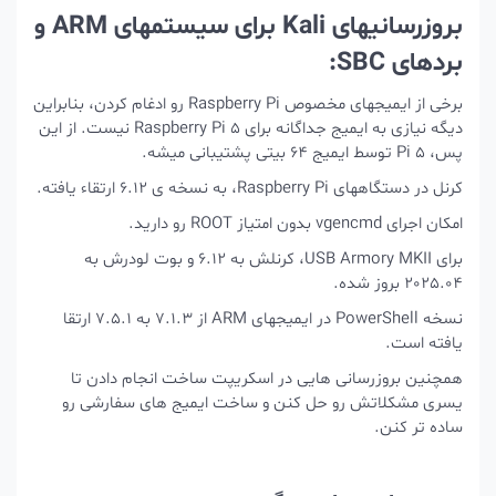
بروزرسانیهای Kali برای سیستمهای ARM و
بردهای SBC:
برخی از ایمیجهای مخصوص Raspberry Pi رو ادغام کردن، بنابراین
دیگه نیازی به ایمیج جداگانه برای Raspberry Pi 5 نیست. از این
پس، Pi 5 توسط ایمیج ۶۴ بیتی پشتیبانی میشه.
کرنل در دستگاههای Raspberry Pi، به نسخه ی 6.12 ارتقاء یافته.
امکان اجرای vgencmd بدون امتیاز ROOT رو دارید.
برای USB Armory MKII، کرنلش به 6.12 و بوت لودرش به
2025.04 بروز شده.
نسخه PowerShell در ایمیجهای ARM از 7.1.3 به 7.5.1 ارتقا
یافته است.
همچنین بروزرسانی هایی در اسکریپت ساخت انجام دادن تا
یسری مشکلاتش رو حل کنن و ساخت ایمیج های سفارشی رو
ساده تر کنن.