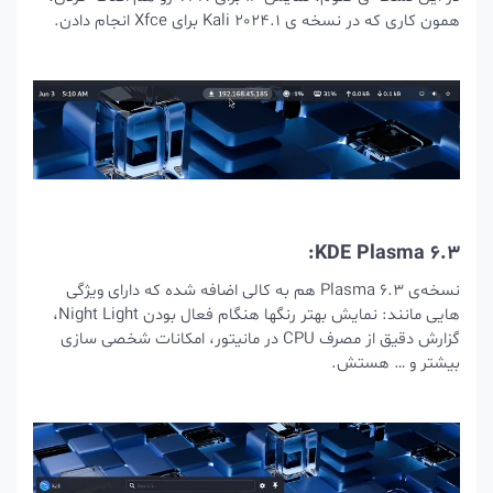
همون کاری که در نسخه ی Kali 2024.1 برای Xfce انجام دادن.
KDE Plasma 6.3:
نسخه‌ی Plasma 6.3 هم به کالی اضافه شده که دارای ویژگی
هایی مانند: نمایش بهتر رنگها هنگام فعال بودن Night Light،
گزارش دقیق از مصرف CPU در مانیتور، امکانات شخصی سازی
بیشتر و … هستش.