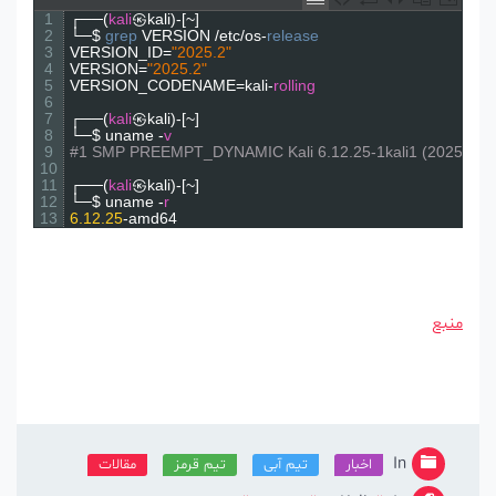
1
┌──
(
kali
㉿
kali
)
-
[
~
]
2
└─
$
grep 
VERSION
/
etc
/
os
-
release
3
VERSION_ID
=
"2025.2"
4
VERSION
=
"2025.2"
5
VERSION_CODENAME
=
kali
-
rolling
6
7
┌──
(
kali
㉿
kali
)
-
[
~
]
8
└─
$
uname
-
v
9
#1 SMP PREEMPT_DYNAMIC Kali 6.12.25-1kali1 (2025
10
11
┌──
(
kali
㉿
kali
)
-
[
~
]
12
└─
$
uname
-
r
13
6.12.25
-
amd64
منبع
In
اخبار
تیم آبی
تیم قرمز
مقالات