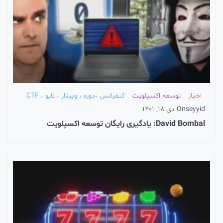
اخبار
توسعه اکسپلویت
کنفرانس ،دوره ، وبینار ، لایو ، CTF
seyyid
On
دی 18, 1401
David Bombal: یادگیری رایگان توسعه اکسپلویت