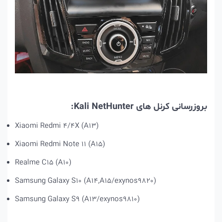
بروزرسانی کرنل های Kali NetHunter:
Xiaomi Redmi 4/4X (A13)
Xiaomi Redmi Note 11 (A15)
Realme C15 (A10)
Samsung Galaxy S10 (A14,A15/exynos9820)
Samsung Galaxy S9 (A13/exynos9810)