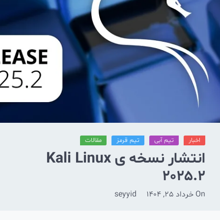
اخبار
تیم آبی
تیم قرمز
مقالات
انتشار نسخه ی Kali Linux
2025.2
On
خرداد 25, 1404
seyyid