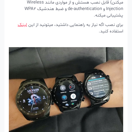
میکنن) قابل نصب هستش و از مواردی مانند Wireless
Injection و de-authentication و ضبط هندشیک WPA2
پشتیبانی میکنه.
برای نصب اگه نیاز به راهنمایی داشتید، میتونید از این
لینک
استفاده کنید.