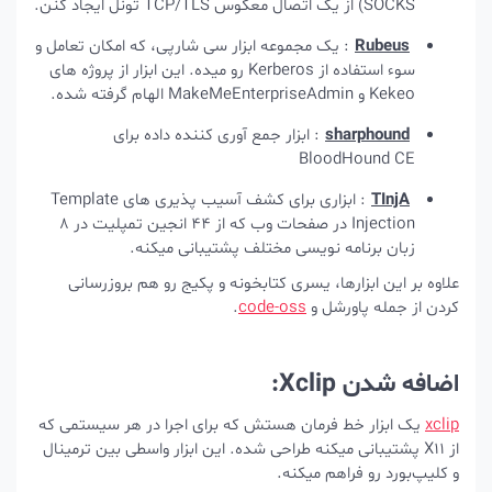
SOCKS) از یک اتصال معکوس TCP/TLS تونل ایجاد کنن.
Rubeus
: یک مجموعه ابزار سی شارپی، که امکان تعامل و
سوء استفاده از Kerberos رو میده. این ابزار از پروژه های
Kekeo و MakeMeEnterpriseAdmin الهام گرفته شده.
sharphound
: ابزار جمع آوری کننده داده برای
BloodHound CE
TInjA
: ابزاری برای کشف آسیب پذیری های Template
Injection در صفحات وب که از 44 انجین تمپلیت در 8
زبان برنامه نویسی مختلف پشتیبانی میکنه.
علاوه بر این ابزارها، یسری کتابخونه و پکیج رو هم بروزرسانی
کردن از جمله پاورشل و
code-oss
.
اضافه شدن Xclip:
xclip
یک ابزار خط فرمان هستش که برای اجرا در هر سیستمی که
از X11 پشتیبانی میکنه طراحی شده. این ابزار واسطی بین ترمینال
و کلیپ‌بورد رو فراهم میکنه.