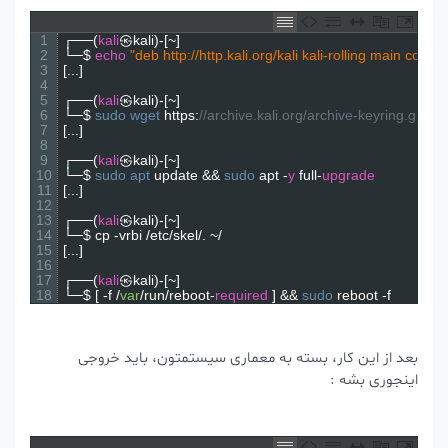
1
┌──
(
kali
㉿
kali
)
-
[
~
]
2
└─
$
echo
"deb http://http.kali.org/kali kali-rolling main
3
[
.
.
.
]
4
5
┌──
(
kali
㉿
kali
)
-
[
~
]
6
└─
$
sudo 
wget 
https
:
//archive.kali.org/archive-keyring.
7
[
.
.
.
]
8
9
┌──
(
kali
㉿
kali
)
-
[
~
]
10
└─
$
sudo 
apt 
update
&&
sudo 
apt
-
y
full
-
upgrade
11
[
.
.
.
]
12
13
┌──
(
kali
㉿
kali
)
-
[
~
]
14
└─
$
cp
-
vrbi
/
etc
/
skel
/
.
~
/
15
[
.
.
.
]
16
17
┌──
(
kali
㉿
kali
)
-
[
~
]
18
└─
$
[
-
f
/
var
/
run
/
reboot
-
required
]
&&
sudo 
reboot
-
f
بعد از این کار، بسته به معماری سیستمتون، باید خروجی
اینجوری بشه :