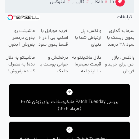
In
Kali
,
کالی
,
لینوکس
بلیغات
ایه گذاری
والکس: پل
خرید موبایل با
ماشینت رو
ن ریسک با
ارتباطی شما با
اسنپ پی | در ۴
بدون دردسر
سود 38 درصد
دنیای
قسط بدون سود
بفروش | بدون
انه📈
سرمایه‌گذاری
و کارمزد!
کمسیون 😍
کس: بازار
دلال ماشینتو به
درخشش و
ماشینتو به دلال
دیجیتال
 برای خرید و
قیمت نمیخره!
جوانی پوست با
نده! به مصرف
وش
بیا اینجا به
جلبک
کننده بفروش!
ایی‌های
قیمت
اسپیرولینا!
بدون پاسخ به
هبری
یتال
بفروش*فقط
خرید محصول با
یک تماس
خریدار واقعی*
تخفیف ویژه
شته
بررسی Patch Tuesday مایکروسافت برای ژوئن 2025
(خرداد 1404)