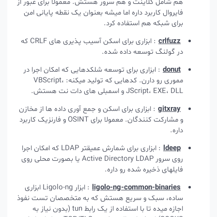
هم شامل کلاینت و هم سرور هستش. معمولا برای عبور از
فایروال کاربرد داره اما میشه بعنوان یک نقطه پایانی امن
برای شبکه هم استفاده کرد.
crlfuzz
: ابزاری برای اسکن آسیب پذیری های CRLF که
در گولنگ توسعه داده شده.
donut
: ابزاری برای توسعه شلکدهایی که امکان اجرا در
مموری رو دارن. کدهایی که تولید میکنه: VBScript،
JScript، EXE، DLL و اسمبلی های دات نت هستش.
gitxray
: ابزاری برای اسکن و جمع آوری داده ها از مخازن
و مشارکت کنندگان. معمولا برای OSINT و فارنزیک کاربرد
داره.
ldeep
: ابزاری برای شمارش عمیقتر LDAP که امکان اجرا
روی سرور Active Directory LDAP یا بصورت محلی روی
فایلهای ذخیره شده رو داره.
ligolo-ng-common-binaries
: ابزار Ligolo-ng ابزاری
ساده، سبک و سریع هستش که به متخصصان تست نفوذ
اجازه میده تا با استفاده از یک رابط tun (بدون نیاز به