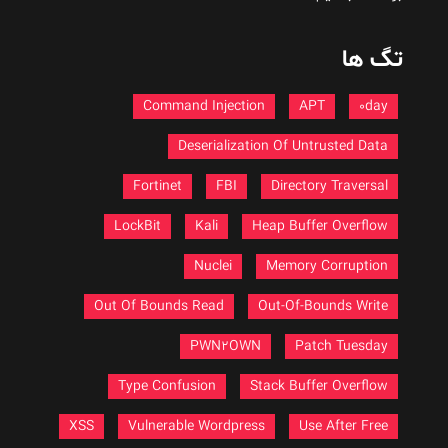
تگ ها
Command Injection
APT
0day
Deserialization Of Untrusted Data
Fortinet
FBI
Directory Traversal
LockBit
Kali
Heap Buffer Overflow
Nuclei
Memory Corruption
Out Of Bounds Read
Out-Of-Bounds Write
PWN2OWN
Patch Tuesday
Type Confusion
Stack Buffer Overflow
XSS
Vulnerable Wordpress
Use After Free