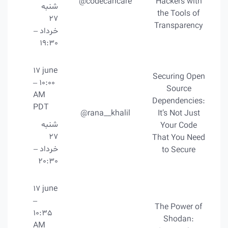
@codecancare
Hackers with
شنبه
the Tools of
27
Transparency
خرداد –
19:30
17 june
Securing Open
– 10:00
Source
AM
Dependencies:
PDT
@rana__khalil
It’s Not Just
شنبه
Your Code
27
That You Need
خرداد –
to Secure
20:30
17 june
–
The Power of
10:35
Shodan:
AM