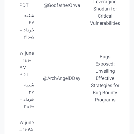
Leveraging
PDT
@GodfatherOrwa
Shodan for
شنبه
Critical
27
Vulnerabilities
خرداد –
21:05
17 june
Bugs
– 11:10
Exposed:
AM
Unveiling
PDT
@ArchAngelDDay
Effective
شنبه
Strategies for
27
Bug Bounty
خرداد –
Programs
21:40
17 june
– 11:45