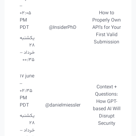
–
02:05
How to
PM
Properly Own
PDT
@InsiderPhD
API’s for Your
First Valid
یکشنبه
Submission
28
خرداد –
00:35
17 june
–
Context +
02:35
Questions:
PM
How GPT-
PDT
@danielmiessler
based AI Will
یکشنبه
Disrupt
28
Security
خرداد –