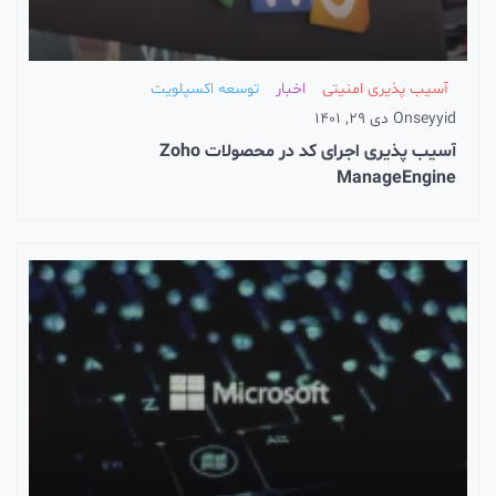
آسیب پذیری امنیتی
اخبار
توسعه اکسپلویت
seyyi
On
دی 29, 1401
آسیب پذیری اجرای کد در محصولات Zoho
ManageEngin