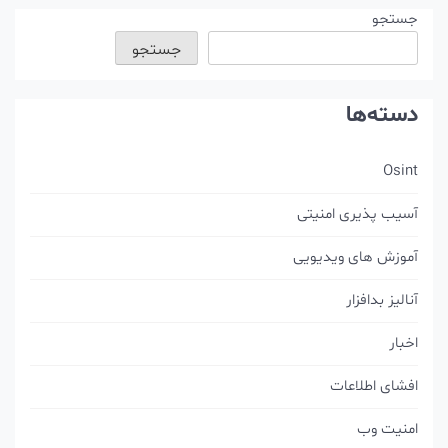
ستجو
جستجو
سته‌ها
Osin
سیب پذیری امنیتی
موزش های ویدیویی
الیز بدافزار
بار
شای اطلاعات
منیت وب