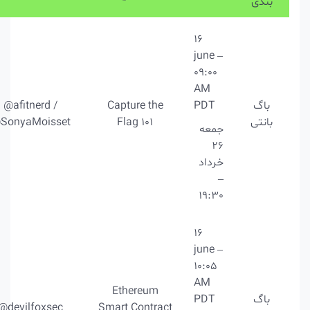
بندی
16
june –
09:00
AM
باگ
PDT
Capture the
@afitnerd /
بانتی
Flag 101
@SonyaMoisset
جمعه
26
خرداد
–
19:30
16
june –
10:05
AM
Ethereum
باگ
PDT
@devilfoxsec
Smart Contract