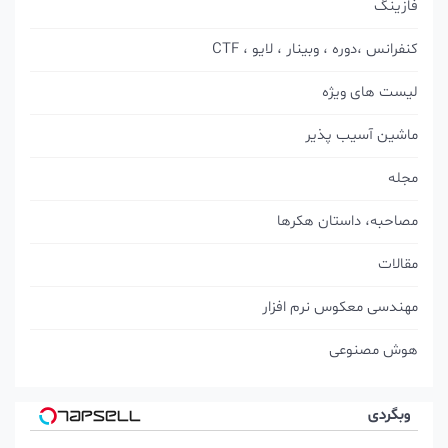
ازینگ
فرانس ،دوره ، وبینار ، لایو ، CTF
یست های ویژه
اشین آسیب پذیر
جله
صاحبه، داستان هکرها
الات
هندسی معکوس نرم افزار
وش مصنوعی
وبگردی