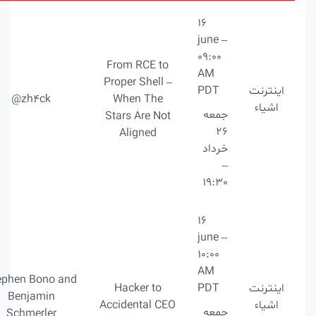
16
june –
09:00
From RCE to
AM
Proper Shell –
اینترنت
PDT
@zh4ck
When The
اشیاء
جمعه
Stars Are Not
26
Aligned
خرداد
–
19:30
16
june –
10:00
AM
Stephen Bono and
اینترنت
PDT
Hacker to
Benjamin
اشیاء
Accidental CEO
جمعه
Schmerler