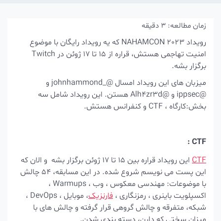
ان مطالعه:
3
دقیقه
رویداد NAHAMCON 2023 که یه رویداد رایگان با موضوع
امنیت تهاجمی هستش، قراره از 15 تا 17 ژوئن در Twitch
گزار بشه.
میزبان های این رویداد امسال @_johnhammond و
@ippsec و @Alh4zr3d هستن. این رویداد شامل سه
:کارگاه ، CTF و کنفرانس هستش.
CTF
CT
این رویداد قراره بین 15 تا 17 ژوئن برگزار بشه و الان که
این پست می نویسم شروع شده. در این مسابقه، 54 چالش
با موضوعات: مهندسی معکوس ، وب ، Warmups ،
سپلویت باینری ، رمزنگاری ،
فارنزیک
، موبایل ، DevOps ،
بکه، متفرقه و چالش گروهی قرار گرفته و چالش های با
یزان سختی که دارن، دسته بندی شدن.