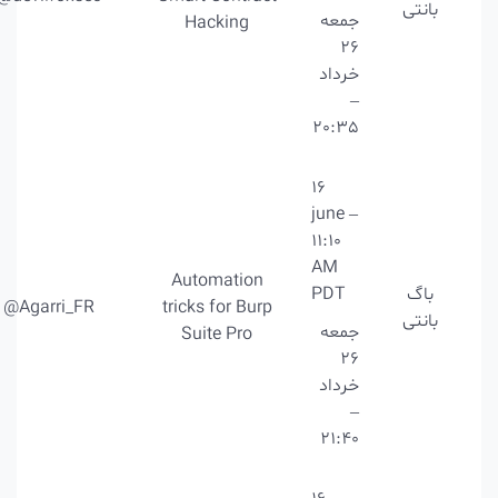
بانتی
جمعه
Hacking
26
خرداد
–
20:35
16
june –
11:10
AM
Automation
باگ
PDT
@Agarri_FR
tricks for Burp
بانتی
جمعه
Suite Pro
26
خرداد
–
21:40