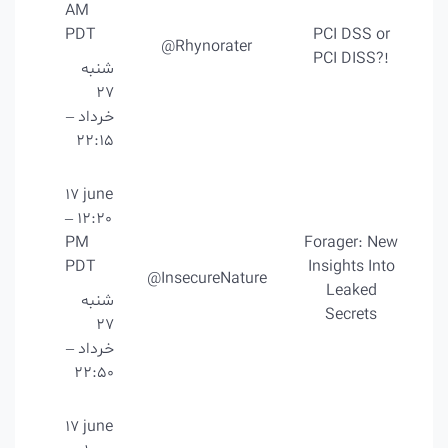
AM
PDT
PCI DSS or
@Rhynorater
PCI DISS?!
شنبه
27
خرداد –
22:15
17 june
– 12:20
PM
Forager: New
PDT
Insights Into
@InsecureNature
Leaked
شنبه
Secrets
27
خرداد –
22:50
17 june