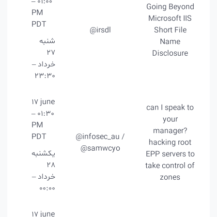
– 01:00
Going Beyond
PM
Microsoft IIS
PDT
@irsdl
Short File
شنبه
Name
27
Disclosure
خرداد –
23:30
17 june
can I speak to
– 01:30
your
PM
manager?
PDT
@infosec_au /
hacking root
@samwcyo
یکشنبه
EPP servers to
28
take control of
خرداد –
zones
00:00
17 june