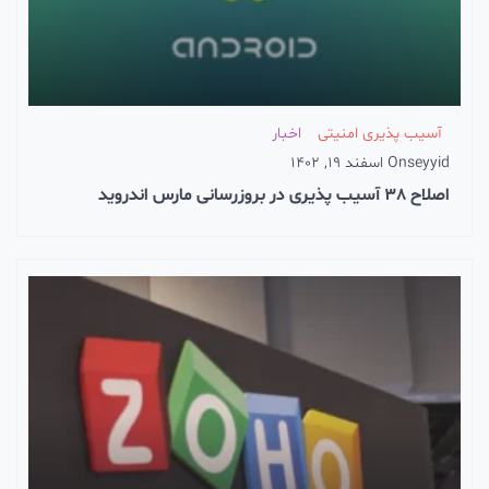
آسیب پذیری امنیتی
اخبار
seyyi
On
اسفند 19, 1402
لاح 38 آسیب پذیری در بروزرسانی مارس اندروید