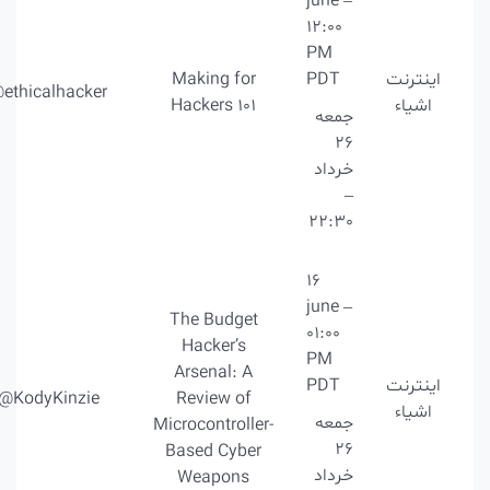
june –
12:00
PM
اینترنت
PDT
Making for
@ethicalhacker
اشیاء
Hackers 101
جمعه
26
خرداد
–
22:30
16
june –
The Budget
01:00
Hacker’s
PM
Arsenal: A
اینترنت
PDT
@KodyKinzie
Review of
اشیاء
جمعه
Microcontroller-
26
Based Cyber
خرداد
Weapons