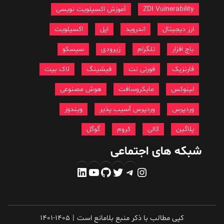
ZDI Vulnerability
آموزش اکسپلویت نویسی
ارز دیجیتال
اندروید
اپل
اکسپلویت
باج افزار
تلگرام
زیرودی
سیسکو
فارنزیک
فورتی نت
فیشینگ
لاک بیت
لینوکس
مایکروسافت
هوش مصنوعی
وردپرس
وردپرس آسیب پذیر
ویندوز
پلاگین
کالی
کروم
گوگل
شبکه های اجتماعی
اینستاگرم
تلگرام
توییتر
گیت‌هاب
یوتیوب
لینکداین
کپی مطالب با ذکر منبع بلامانع است
|
1401-1405