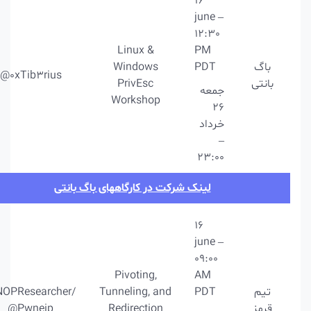
16
june –
12:30
Linux &
PM
باگ
PDT
Windows
@0xTib3rius
بانتی
PrivEsc
جمعه
Workshop
26
خرداد
–
23:00
لینک شرکت در کارگاههای باگ بانتی
16
june –
09:00
Pivoting,
AM
تیم
PDT
Tunneling, and
@NOPResearcher/
قرمز
Redirection
@Pwneip