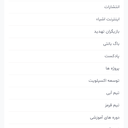
تشارات
نترنت اشیاء
زیگران تهدید
گ بانتی
ادکست
وژه ها
وسعه اکسپلویت
م آبی
م قرمز
ره های آموزشی