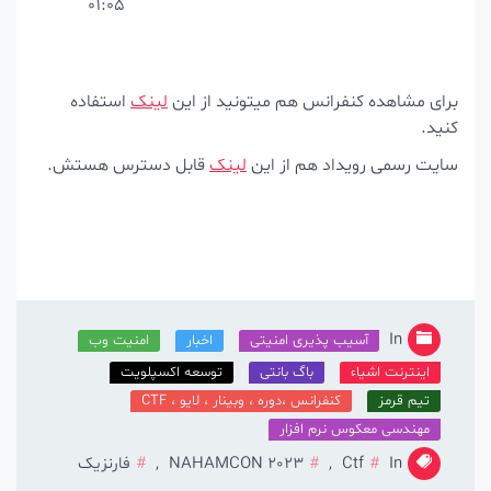
01:05
رای مشاهده کنفرانس هم میتونید از این
لینک
استفاده
ید.
ایت رسمی رویداد هم از این
لینک
قابل دسترس هستش.
In
آسیب پذیری امنیتی
اخبار
امنیت وب
اینترنت اشیاء
باگ بانتی
توسعه اکسپلویت
تیم قرمز
کنفرانس ،دوره ، وبینار ، لایو ، CTF
مهندسی معکوس نرم افزار
In
Ctf
,
NAHAMCON 2023
,
فارنزیک