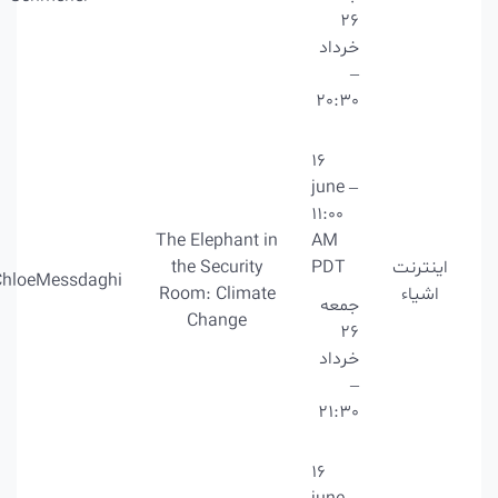
26
خرداد
–
20:30
16
june –
11:00
The Elephant in
AM
اینترنت
PDT
the Security
@ChloeMessdaghi
اشیاء
Room: Climate
جمعه
Change
26
خرداد
–
21:30
16