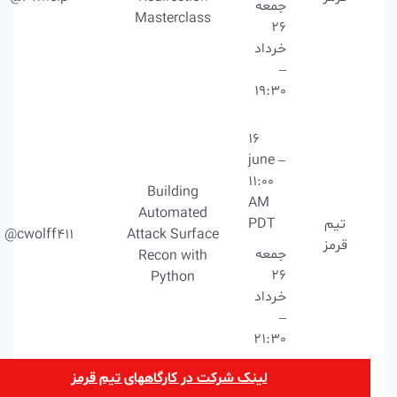
جمعه
Masterclass
26
خرداد
–
19:30
16
june –
11:00
Building
AM
Automated
تیم
PDT
@cwolff411
Attack Surface
قرمز
جمعه
Recon with
26
Python
خرداد
–
21:30
لینک شرکت در کارگاههای تیم قرمز