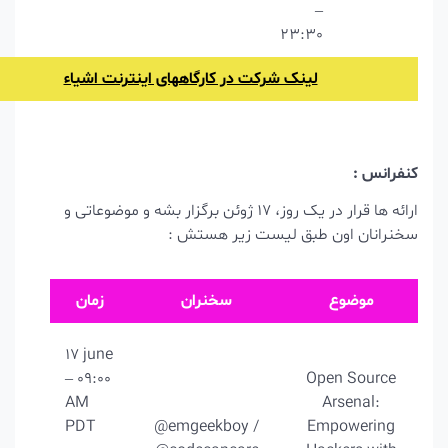
–
23:30
لینک شرکت در کارگاههای اینترنت اشیاء
نفرانس :
ارائه ها قرار در یک روز، 17 ژوئن برگزار بشه و موضوعاتی و
خنرانان اون طبق لیست زیر هستش :
موضوع
سخنران
زمان
17 june
– 09:00
Open Source
AM
Arsenal:
PDT
@emgeekboy /
Empowering