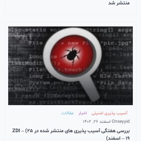
منتشر شد
آسیب پذیری امنیتی
اخبار
مقالات
seyyid
On
اسفند 26, 1402
بررسی هفتگی آسیب پذیری های منتشر شده در ZDI – (25
– 19 اسفند)