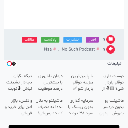
In
اخبار
انتشارات
پادکست
مقالات
Nsa
,
No Such Podcast
In
بلیغات
ست داری
با پایین‌ترین
درمان ناباروری
دیگه نگران
لو باردار
هزینه دوقلو
با بیشترین
بچه‌دار نشدنت
 🤱🏻 از
باردار شو ✅
درصد موفقیت
نباش 🤰نوبت
م» نوبت
🤰
بگیر تا بهترین
ینت رو
سرمایه گذاری
ماشینتو به دلال
والکس: بازار
ر
متخصصان
ن دردسر
بدون ریسک با
نده! به مصرف
امن برای خرید و
درمانت کنن
وش | بدون
سود 38 درصد
کننده بفروش!
فروش
سیون 😍
سالانه📈
بدون پاسخ به
دارایی‌های
هبری
یک تماس
دیجیتال