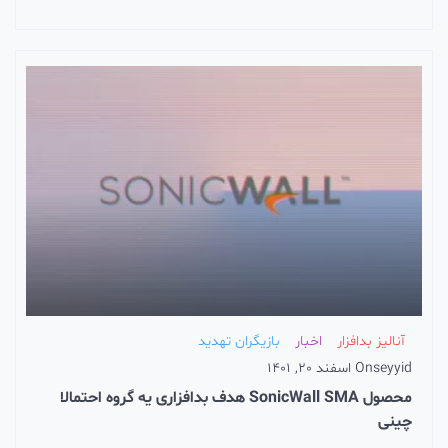
آنالیز بدافزار
اخبار
بازیگران تهدید
seyyid
On
اسفند 20, 1401
محصول SonicWall SMA هدف بدافزاری یه گروه احتمالا
چینی