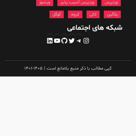
وردپرس
وردپرس آسیب پذیر
ویندوز
پلاگین
کالی
کروم
گوگل
شبکه های اجتماعی
اینستاگرم
تلگرام
توییتر
گیت‌هاب
یوتیوب
لینکداین
کپی مطالب با ذکر منبع بلامانع است
|
1401-1405