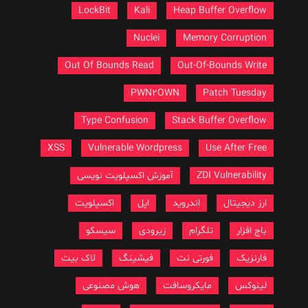
LockBit
Kali
Heap Buffer Overflow
Nuclei
Memory Corruption
Out Of Bounds Read
Out-Of-Bounds Write
PWN2OWN
Patch Tuesday
Type Confusion
Stack Buffer Overflow
XSS
Vulnerable Wordpress
Use After Free
ZDI Vulnerability
آموزش اکسپلویت نویسی
ارز دیجیتال
اندروید
اپل
اکسپلویت
باج افزار
تلگرام
زیرودی
سیسکو
فارنزیک
فورتی نت
فیشینگ
لاک بیت
لینوکس
مایکروسافت
هوش مصنوعی