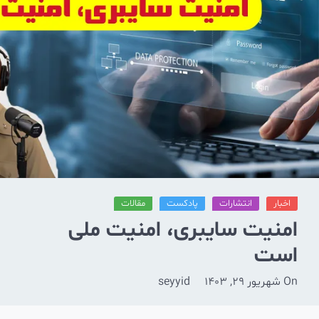
اخبار
انتشارات
پادکست
مقالات
امنیت سایبری، امنیت ملی
است
On
شهریور 29, 1403
seyyid