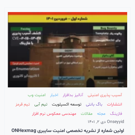
آسیب پذیری امنیتی
آنالیز بدافزار
اخبار
امنیت وب
انتشارات
باگ بانتی
توسعه اکسپلویت
تیم آبی
تیم قرمز
فازینگ
مجله
مقالات
مهندسی معکوس نرم افزار
seyyid
On
دی 2, 1401
اولین شماره از نشریه تخصصی امنیت سایبری ONHexmag