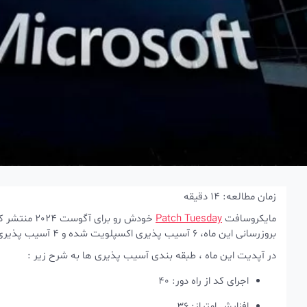
زمان مطالعه:
14
دقیقه
مایکروسافت
Patch Tuesday
بروزرسانی این ماه، 6 آسیب پذیری اکسپلویت شده و 4 آسیب پذیری افشاء شده داشته. (10 زیرودی)
در آپدیت این ماه ، طبقه بندی آسیب پذیری ها به شرح زیر :
اجرای کد از راه دور: 40
افزایش امتیاز: 36