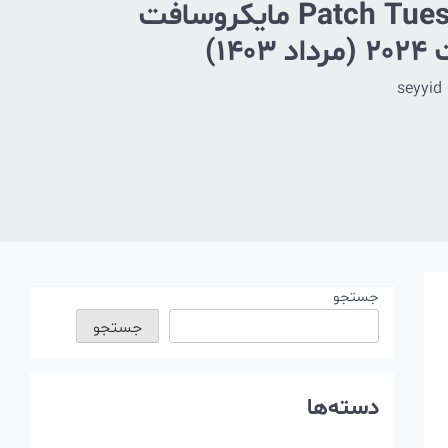
بررسی Patch Tuesday مایکروسافت
14)
seyyid
جستجو
جستجو
دسته‌ها