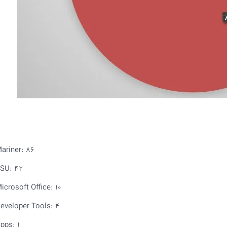
ariner: 86
SU: 42
icrosoft Office: 10
eveloper Tools: 4
pps: 1