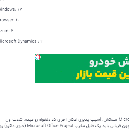
indows: 67
rowser: 11
zure: 6
icrosoft Dynamics : 2
آسیب پذیری از نوع Improper Input Validation و در Microsoft Project هستش. آسیب پذیری امکان اجرای کد دلخواه رو میده. شدت اون
مهم و امتیاز 8.8 داره. برای اکسپلویت کردن نیاز به تعامل کاربر داره چون قربانی باید یک فایل مخرب Microsoft Office Project (حاوی ماکرو) ر