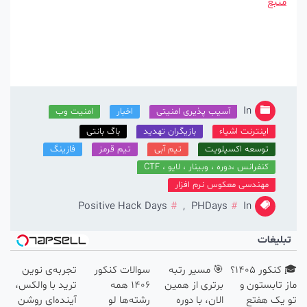
منبع
In
آسیب پذیری امنیتی
اخبار
امنیت وب
اینترنت اشیاء
بازیگران تهدید
باگ بانتی
توسعه اکسپلویت
تیم آبی
تیم قرمز
فازینگ
کنفرانس ،دوره ، وبینار ، لایو ، CTF
مهندسی معکوس نرم افزار
Positive Hack Days
,
PHDays
In
بلیغات
🎓 کنکور ۱۴۰5؟
🎯 مسیر رتبه
سوالات کنکور
تجربه‌ی نوین
 تابستون و
برتری از همین
1406 همه
ترید با والکس،
یک هفتع
الان، با دوره
رشته‌ها لو
آینده‌ای روشن