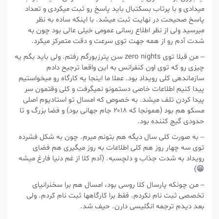
میدادی و با پرتاب بسکتبال باید پاسخ رو ثبت میکردی و تعداد
پاسخ صحیحت در نهایت ثبت میشد. با اینکه ساده به نظر
میرسید ولی از نظر اطلاع رسانی عمومی خیلی عالی بود چون به
شدت آدم رو از همه جهت توی سرعت و دقت متمرکز میکرد.
– من قبلا توی zero nights سن پترزبورگم رفتم. ولی باید بگم یه
چیزی رو که توی اون کنفرانس به این واقعا ترجیح دادم
سازماندهی کلی رویداد بود. عملا ما اینجا یه کارگاه رو میخواستیم
پیدا کنیم اطلاعات خاصی دستمونو نمیگرفت و کلی وقتمون سر
پیدا کردن تلف میشد. به خصوص که امسال تو استادیوم اصلی
مسکو هم بود (همونجا که ۲۰۱۸ جام جهانی بود) و فضا بزرگ و تا
حدودی گیج کننده بود.
– به صورت کلی سال دیگه هم بتونم میرم. چون به شکل فشرده
توی سه چهار روز هم کلی اطلاعات به روز میگیری هم فضای
رویداد به شدت جذاب و دلچسبه. (آدم کلا از غم دنیا فارغ میشه
😁)
– من چونکه پارسال کلا روسی بود، امسال هم برا سخنرانیای
تخصصی ثبت نام نکردم. فقط برا کارگاهها ثبت نام کردم. ولی
بعد دیدم ترجمه انگلیسی دارن. حیف شد.