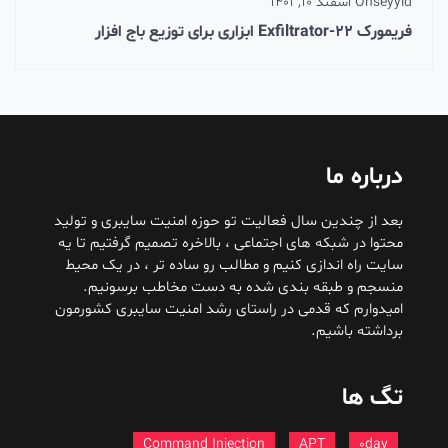
seyyid
On
اسفند 10, 1401
فریمورک Exfiltrator-22 ابزاری برای توزیع باج افزار
درباره ما
بعد از چندین سال فعالیت تو حوزه امنیت سایبری و تولید
محتوا در شبکه های اجتماعی ، بالاخره تصمیم گرفتیم تا یه
سایت راه اندازی کنیم و مطالب رو ساده تر ، در یک محیط
منسجم و طبقه بندی شده به دست مخاطب برسونیم.
امیدوارم که قدمی در راستای رشد امنیت سایبری کشورمون
برداشته باشیم.
تگ ها
Command Injection
APT
0day