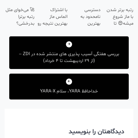
 میکنه 🏆
رایگان ماز شروع
رفت!!!!!
در انتظار
ه برتر شدن
دسترسی
با اشتراک
🚀 می‌خوای مثل
میشه!
شماست
ماز شروع
نامحدود به
الماس ماز
رتبه برترا
ه😍 تا
بهترین
بهترین نتیجه رو
بدرخشی؟
ان با شما
آموزش‌ها تا روز
در کنکور بگیر
جمع‌بندی
هبری
کنکور
تابستون رایگان
ماز 📚
شته
بررسی هفتگی آسیب پذیری های منتشر شده در ZDI –
(از 29 اردیبهشت تا 4 خرداد)
خداحافظ YARA، سلام YARA-X
دیدگاهتان را بنویسید