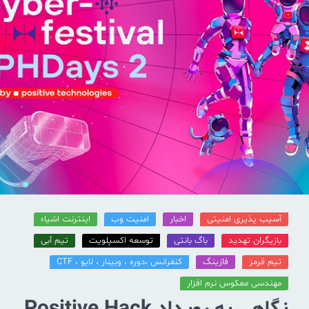
آسیب پذیری امنیتی
اخبار
امنیت وب
اینترنت اشیاء
بازیگران تهدید
باگ بانتی
توسعه اکسپلویت
تیم آبی
تیم قرمز
فازینگ
کنفرانس ،دوره ، وبینار ، لایو ، CTF
مهندسی معکوس نرم افزار