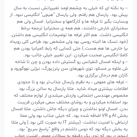
– یه نکته ای که خیلی به چشمم اومد تغییراتش نسبت به سال
پیش بود. پارسال هم رفتم. ولی پارسال “هیچی” انگلیسی نبود. از
وبسایت بگیر تا غرفه ها و کارگاهها و سخنرانیا. امسال ولی هم
سخنرانای خارجی داشتند، هم همه ی سخنرانیا ترجمه برخط
انگلیسی داشت. هم اکثر غرفه ها توضیحات انگلیسی هم داشتن.
(خود تسک ها البته روسی بود ولی مشخص بود طراحی کلی رویداد
برا خارجی ها هم هست.) حتی کسایی که رابط کمپانیا بودن هم
کاملا انگلیسی صحبت میکردن. این تغییر خیلی جالب بود.
– و اینکه امسال کنفرانس رو گسترش داده بودن و چن تا شاخه
ش علاوه بر مسکو، توی شهرهای سن پترزبورگ، نیژنی نووگورود و
کازان هم درحال برگزاری بود.
– غرفه های عمومی ، به نظرم پارسال جذاب‌تر بود و تا حدودی
اطلاعات بیشتری میداد شاید. مثلا پارسال یه سالن بزرگ بود
مخصوص مهندسی اجتماعی، واردش میشدی از لوازم مختلف که
بود استفاده میکردی و به روشای مختلف سعی میکردن فریبت
بدن. امسال اونو نداشتن و چیزای دیگه جاش داشتن. مثلا امسال
بخش AI و VR اضافه شده بود. که خیلی جذاب بود ولی عملا
ارتباطی با امنیت نداشت. (بیشتر IT به صورت کلی بود.) ولی مثلا
یه بخش دیگه بود که دوس داشتم در واقع “پاسخ سریع” بود.
اینجوری بود که توی یک دقیقه به سوالات عمومی امنیت جواب