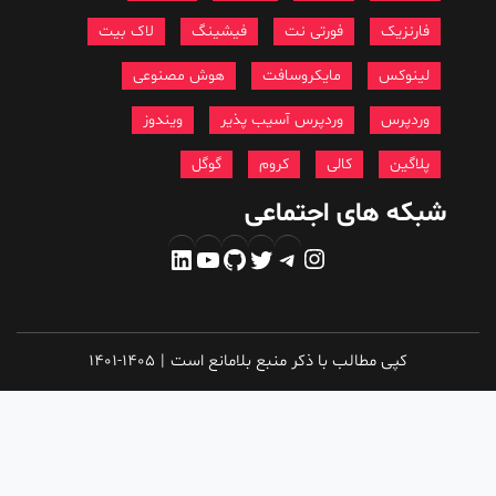
فارنزیک
فورتی نت
فیشینگ
لاک بیت
لینوکس
مایکروسافت
هوش مصنوعی
وردپرس
وردپرس آسیب پذیر
ویندوز
پلاگین
کالی
کروم
گوگل
شبکه های اجتماعی
اینستاگرم
تلگرام
توییتر
گیت‌هاب
یوتیوب
لینکداین
کپی مطالب با ذکر منبع بلامانع است
|
1401-1405