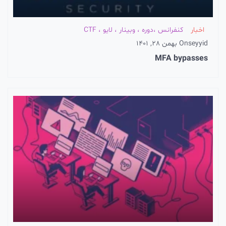
اخبار
کنفرانس ،دوره ، وبینار ، لایو ، CTF
seyyid
On
بهمن 28, 1401
MFA bypasses