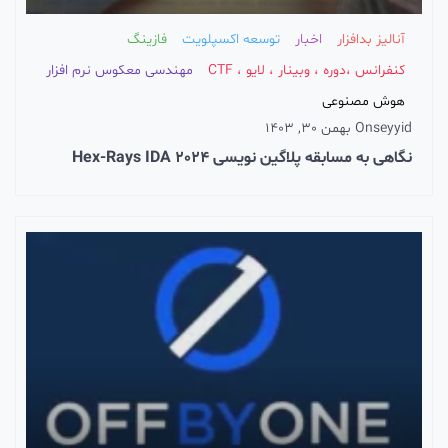
آنالیز بدافزار
اخبار
توسعه اکسپلویت
فازینگ
کنفرانس ،دوره ، وبینار ، لایو ، CTF
مهندسی معکوس نرم افزار
هوش مصنوعی
seyyid
On
بهمن 30, 1403
نگاهی به مسابقه پلاگین نویسی Hex-Rays IDA 2024