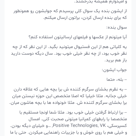
و امیدوارم همیشه بدرخشند.
از ایشون بنده یک سوال کلی پرسیدم که جوابشون رو همونطور
که برای بنده ارسال کردن، براتون ارسال میکنم.
سوال بنده:
آیا میتونم از عکسها و فیلمهای ارسالیتون استفاده کنم؟
یه کلیاتی هم از این فستیوال میتونید بگید. از این نظر که از چه
نظر خوب بود، از چه نظر خیلی خوب بود. سال دیگه دوست دارید
باز هم برید.
جواب ایشون:
– بله، حتما
– به نظرم بخشای سرگرم کننده ش برا بچه هایی که علاقه دارن
خیلی جذابه. مثلا خیلیا که اصلا متخصص این حوزه نیستن میان
برا بخشای سرگرم کننده ش. مثلا خونواده ها با بچه هاشون میان.
– برا ارتباط گرفتن خیلی خوب بود. مثلا شما اونجا مستقیم با
متخصصا یا رابطهای کمپانیا میتونی صحبت کنی. امسال
کسپرسکی، Positive Technologies, VK, …و خیلیای دیگه بودن.
و خیلی هم با روی خوش و با جزییات راهنمایی میکردن. حتی با ما