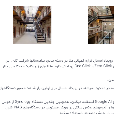
رویداد امسال قراره کمپانی متا در دسته بندی پیامرسانها شرکت کنه. این
کمپانی قراره واتس آپ رو به بدست هکرها بسپره و برای اکسپلویتهای Zero-Click و One-Click پرداختی داره. مثلا برای زیروکلیک، 300 هزار دلار
 مسنجر محدود نمیشه. در رویداد امسال برای اولین بار شاهد حضور دستگاهها
هر دو گوشی سامسونگ و گوگل به ترتیب از هوش مصنوعی Galaxy و Google AI استفاده میکنن. همچنین چندین دستگاه Synology از هوش
مصنوعی برای کارهایی مانند تشخیص افراد و وسایل نقلیه در دوربین‌ها و آلبوم‌های عکس مبتنی بر هوش مصنوعی در دستگاه‌های NAS اشون