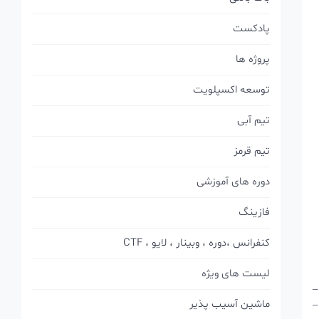
پادکست
پروژه ها
توسعه اکسپلویت
تیم آبی
تیم قرمز
دوره های آموزشی
فازینگ
کنفرانس ،دوره ، وبینار ، لایو ، CTF
لیست های ویژه
–
ماشین آسیب پذیر
–