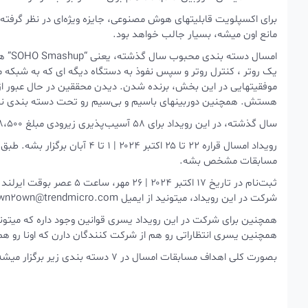
برای اکسپلویت قابلیتهای هوش مصنوعی، جایزه ویژه‌ای در نظر گرف
مانع اون میشه، بسیار جالب خواهد بود.
امسال
یک روتر ، کنترل روتر و سپس نفوذ به دستگاه دیگه ای که به شب
موفقیتهایی در این بخش، برنده شدن. دیدن محققین در حال عبور 
هستش. همچنین دوربینهای باسیم و بی‌سیم رو تحت دسته بندی نظارت
سال گذشته، در این رویداد برای 58 آسیب‌پذیری زیرودی مبلغ ۱،۰۳۸،۵۰۰ دلارپرداختی داشتن.
رویداد امسال قراره ۲۲ تا ۲۵ اکتب
مسابقات مشخص بشه.
ثبت‌نام در تاریخ ۱۷ اکتبر 
شرکت در این رویداد، میتونید از ایمیل pwn2own@trendmicro.com استفاده کنید.
همچنین برای شرکت در این رویداد یسری قوانین وجود داره که میتونی
همچنین یسری انتظاراتی رو هم از شرکت کنندگان دارن که اونا رو هم
بصورت کلی اهداف مسابقات امسال در 7 دسته بندی زیر برگزار میشه: