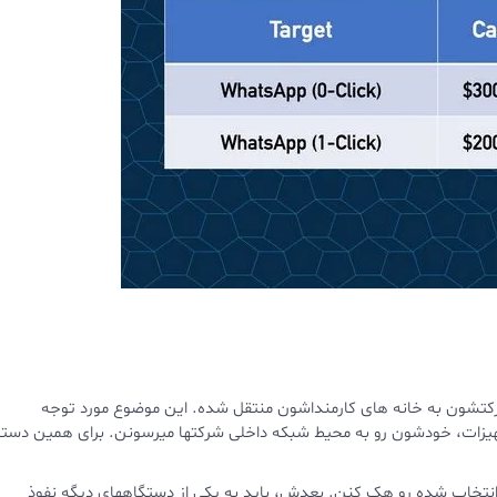
رکتشون به خانه های کارمنداشون منتقل شده. این موضوع مورد توجه
تجهیزات، خودشون رو به محیط شبکه داخلی شرکتها میرسونن. برای همین دست
ته بندی شرکت‌کنندگان برای شروع باید پورت WAN روتر انتخاب‌ شده رو هک کنن. بعدش، باید به یکی از دستگاههای دیگه نفوذ