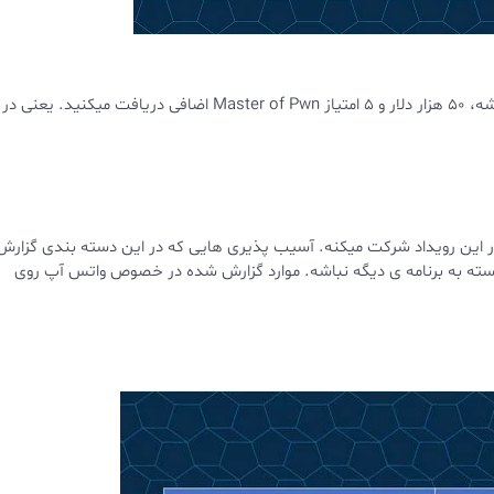
برای گوشی های گوگل و آیفون، اگه اکسپلویتتون با امتیاز کرنل اجرا بشه، 50 هزار دلار و 5 امتیاز Master of Pwn اضافی دریافت میکنید. یعنی در
 در این رویداد شرکت میکنه. آسیب پذیری هایی که در این دسته بندی گزارش
سته به برنامه ی دیگه نباشه. موارد گزارش شده در خصوص واتس آپ روی