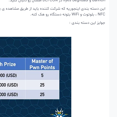
Gannon و Ilyes Beghdadi در DEFCON امسال رو دنبال کنید.
این دسته بندی اینجوریه که شرکت کننده باید از طریق مشاهده ی یک 
NFC ، بلوتوث و WiFi بتونه دستگاه رو هک کنه.
جوایز این دسته بندی :