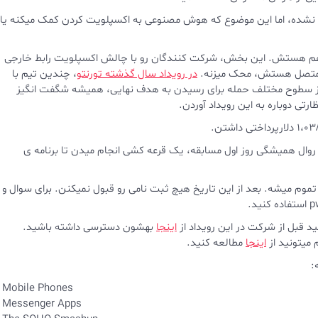
ته نشده، اما این موضوع که هوش مصنوعی به اکسپلویت کردن کمک میکنه یا
 دسته بندی محبوب سال گذشته، یعنی “SOHO Smashup” هم هستش. این بخش، شرکت‌ کنندگان رو با چالش اکسپلویت رابط خارجی
که متصل هستش، محک میزنه.
در رویداد سال گذشته تورنتو
، چندین تیم با
از سطوح مختلف حمله برای رسیدن به هدف نهایی، همیشه شگفت‌ انگیز
ی دوباره به این رویداد آوردن.
ر ۲۰۲۴ | 1 تا 4 آبان برگزار بشه. طبق روال همیشگی روز اول مسابقه، یک قرعه کشی انجام میدن تا برنامه ی
۲۰۲۴ | 26 مهر، ساعت ۵ عصر بوقت ایرلند تموم میشه. بعد از این تاریخ هیچ ثبت نامی رو قبول نمیکنن. برای سوال و
د قبل از شرکت در این رویداد از
اینجا
بهشون دسترسی داشته باشید.
 میتونید از
اینجا
مطالعه کنید.
 Mobile Phones
 Messenger Apps