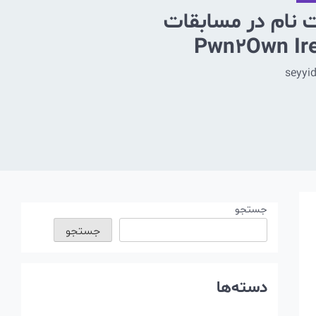
ت نام در مسابقات
Pwn2Own Ire
seyyi
جستجو
جستجو
دسته‌ها