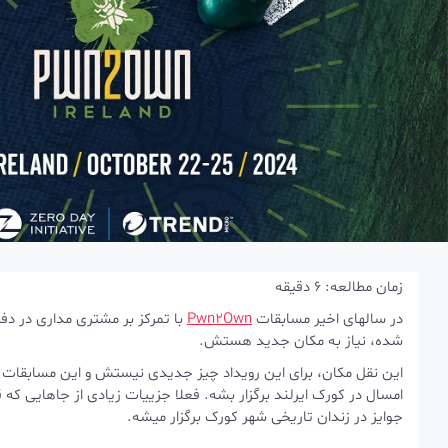
زمان مطالعه:
6
دقیقه
در سالهای اخیر مسابقات
Pwn2Own
با تمرکز بر مشتری مداری در دفتر
شده، نیاز به مکان جدید هستش.
این نقل مکان، برای این رویداد چیز جدیدی نیستش و این مسابقات قبل
امسال در کورک ایرلند برگزار بشه. فعلا جزییات زیادی از جاهایی که ق
جوایز در زندان تاریخی شهر کورک برگزار میشه.