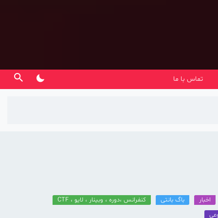
تماس با ما
اخبار
باگ بانتی
کنفرانس ،دوره ، وبینار ، لایو ، CTF
عی