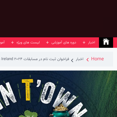
Ski
t
conten
اخبار
دوره های آموزشی
لیست های ویژه
آمو
Home
اخبار
فراخوان ثبت نام در مسابقات Pwn2Own Ireland 2024