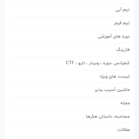
 ، لایو ، CTF
کرها