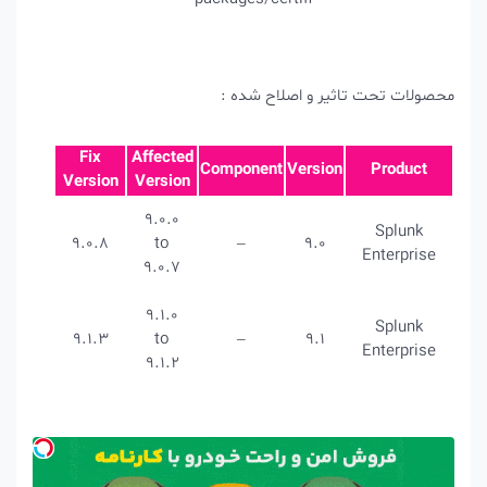
ر و اصلاح شده :
Fix
Affected
Component
Versio
Version
Version
9.0.0
9.0.8
to
–
9.0
9.0.7
9.1.0
9.1.3
to
–
9.1
9.1.2