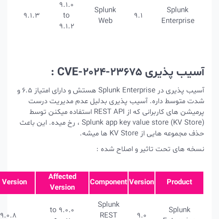
9.1.0
Splunk
9.1.3
to
9.1
Web
9.1.2
C :
آسیب پذیری در Splunk Enterprise هستش و دارای امتیاز 6.5 و
 آسیب پذیری بدلیل عدم مدیریت درست
پرمیشن های کاربرانی که از REST API استفاده میکنن توسط
Splunk app key value store (KV Store) ، رخ میده. این باعث
 میشه.
یر و اصلاح شده :
Affected
Fix Version
Component
Versio
Version
Splunk
9.0.0 to
9.0.8
REST
9.0