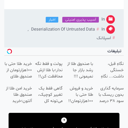
پذیری امنیتی
اخبار
,
Deserialization Of Untrusted 
صندوق طلا از
پولت و فقط نگه
خرید طلا حتی با
بازار جا
ندار؛با طلا ازش
100هزارتومان از
مونی !!!
محافظت کن!!
صندوق طلای
ن حالا
شروع سرمایه
آلتون
د و فروش
گاهی فقط یک
خرید امن طلا از
ع کن
گذاری👇👇👇
 حتی با
تغییر کوچیک،
صندوق طلا
100هزارتومان!!
می‌تونه کل
آلتون؛خرید
 مشاوره
چهرتو متحول
حتی با
گان
کنه 💚 تغییر
100هزارتومان
طبیعی