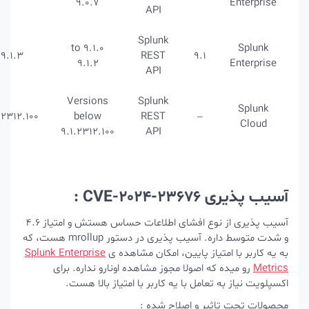
9.0.7
API
Splunk
9.1.0 to
9.1.3
REST
9.1
9.1.2
API
Versions
Splunk
9.1.2312.100
below
REST
–
9.1.2312.100
API
C :
آسیب پذیری از نوع افشای اطلاعات حساس هستش و امتیاز 4.6
و شدت متوسط داره. آسیب پذیری در دستور mrollup هست، که
یاز پایین، امکان مشاهده ی
Splunk Enterprise
 اصولا مجوز مشاهده اونارو نداره. برای
امل با یه کاربر با امتیاز بالا هست.
ر و اصلاح شده :