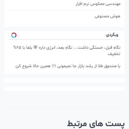
 افزار
نگاهِ قبل، خستگی داشت... نگاهِ بعد، انرژی داره 🌸 بلفا با 25%
د بازار جا نمیمونی !!! همین حالا شروع کن
رتبط