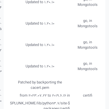
Critical
2023-
Updated to 1.20.10
29404
CVE-
Critical
2023-
Updated to 1.20.10
29405
CVE-
Critical
2023-
Updated to 1.20.10
29402
CVE-
High
2023-
Updated to 1.20.10
29403
Patched by backporting the
cacert.pem
CVE-
High
2023-
from 2023.07.22 to 2019.6.16 in
37920
$SPLUNK_HOME/lib/python3.7/site-
packages/certifi