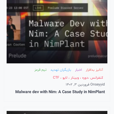
ار
بازیگران تهدید
تیم قرمز
ار ، لایو ، CTF
1
Malware dev with Nim: A Case Stu