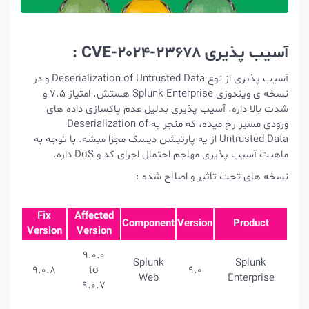
C :
آسیب پذیری از نوع Deserialization of Untrusted Data و در
نسخه ی ویندوزی Splunk Enterprise هستش. امتیاز 7.5 و
یب پذیری بدلیل عدم پاکسازی داده های
ورودی مسیر رخ میده، که منجر به Deserialization of
Untrusted D از یه پارتیشن دیسک مجزا میشه. با توجه به
جم احتمال اجرای کد و DoS داره.
یر و اصلاح شده :
Fix
Affected
Component
Version
Version
Version
9.0.0
Splunk
9.0.8
to
9.0
Web
9.0.7