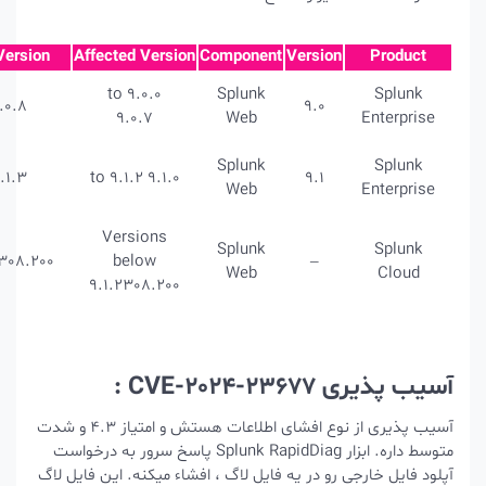
Fix Version
Affected Version
Component
Versio
9.0.0 to
Splunk
9.0.8
9.0
9.0.7
Web
Splunk
9.1.3
9.1.0 to 9.1.2
9.1
Web
Versions
Splunk
9.1.2308.200
below
–
Web
9.1.2308.200
C :
آسیب پذیری از نوع افشای اطلاعات هستش و امتیاز 4.3 و شدت
متوسط داره. ابزار Splunk RapidDiag پاسخ سرور به درخواست
و در یه فایل لاگ ، افشاء میکنه. این فایل لاگ