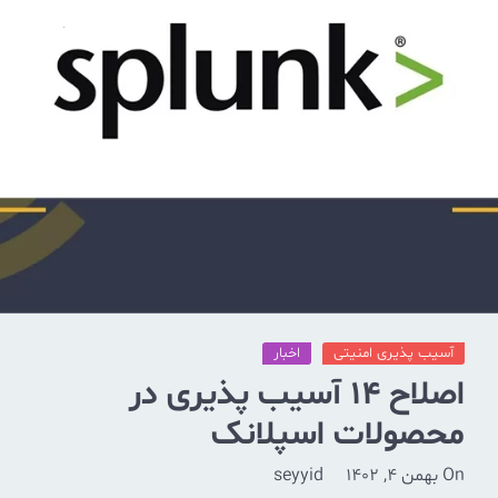
ی
اخبار
صلاح 14 آسیب پذیری در
اسپلانک
seyyid