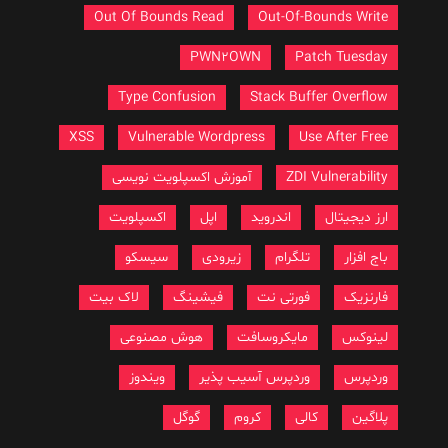
Out Of Bounds Read
Out-Of-
PWN2OWN
P
Type Confusion
Stack Bu
XSS
Vulnerable Wordpress
U
ZDI
آموزش اکسپلویت نویسی
اندروید
اپل
اکسپلویت
لگرام
زیرودی
سیسکو
ورتی نت
فیشینگ
لاک بیت
مایکروسافت
هوش مصنوعی
ردپرس آسیب پذیر
ویندوز
لی
کروم
گوگل