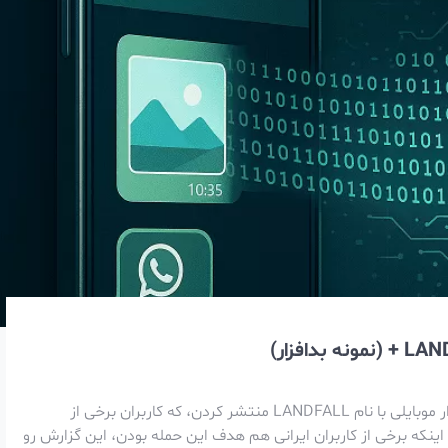
محققای Palo Alto Networks گزارشی در خصوص یک بدافزار موبایلی با نام LANDFALL منتشر کردن، که کاربران برخی از
نکه برخی از کاربران ایرانی هم هدف این حمله بودن، این گزارش رو