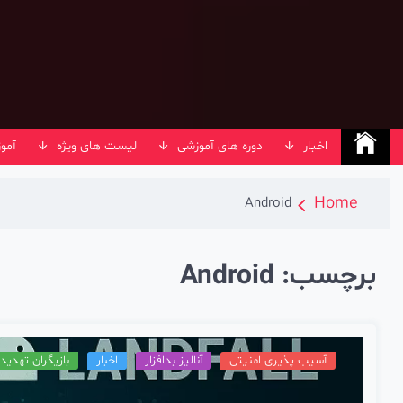
Ski
t
conten
اخبار
دوره های آموزشی
لیست های ویژه
آمو
Home
Android
برچسب:
Android
آسیب پذیری امنیتی
آنالیز بدافزار
اخبار
بازیگران تهدید