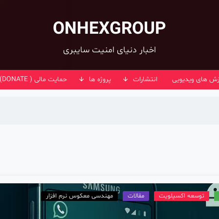
ONHEXGROUP
اخبار دنیای امنیت سایبری
زش های ویدیویی
انتشارات
پروژه ها
حمایت مالی ( DONATE)
توسعه اکسپلویت
مقالات
مهندسی معکوس نرم افزار