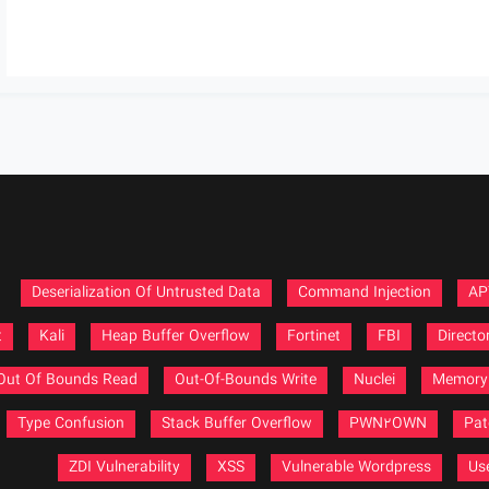
Deserialization Of Untrusted Data
Command Injection
AP
t
Kali
Heap Buffer Overflow
Fortinet
FBI
Directo
Out Of Bounds Read
Out-Of-Bounds Write
Nuclei
Memory 
Type Confusion
Stack Buffer Overflow
PWN2OWN
Pat
ZDI Vulnerability
XSS
Vulnerable Wordpress
Use