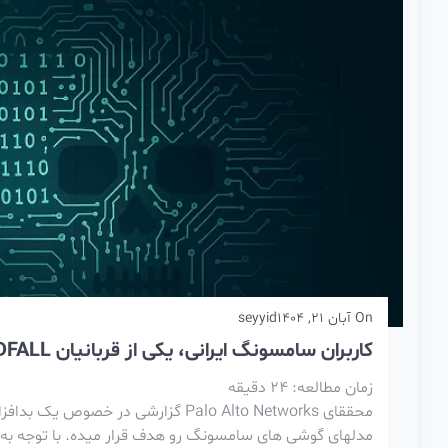
On
آبان 21, 1404
seyyid
کاربران سامسونگ ایرانی، یکی از قربانیان LANDFALL + (نمونه بدافزار)
زمان مطالعه:
24
دقیقه
مدلهای گوشی های سامسونگ رو هدف قرار میده. با توجه به ای