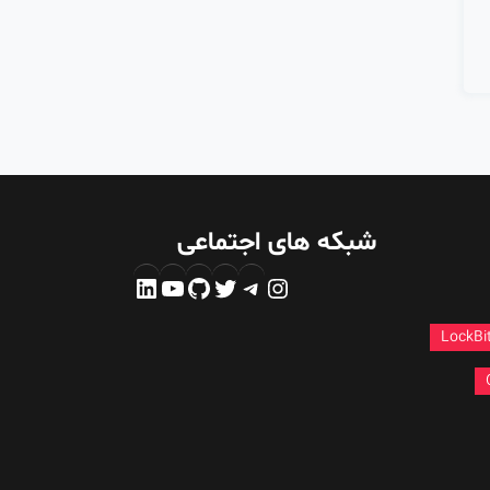
شبکه های اجتماعی
اینستاگرم
تلگرام
توییتر
گیت‌هاب
یوتیوب
لینکداین
LockBi