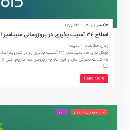
On
شهریور 16, 1402
seyyid
اصلاح 34 آسیب پذیری در بروزرسانی سپتامبر اندروید
زمان مطالعه:
2
دقیقه
که شدت بحرانی داره و این ماه یه زیرودی هم داریم. قبل ا
[…]
Read More
آسیب پذیری امنیتی
اخبار