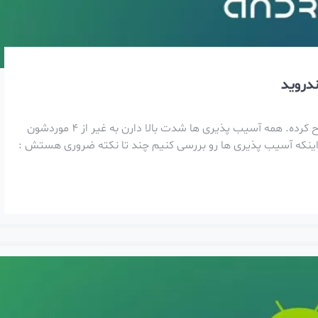
گوگل برای ماه سپتامبر، 34 آسیب پذیری رو در اندروید اصلاح کرده. همه آسیب پذیری ها شدت بالا دارن به غیر از 4 موردشون
ز اینکه آسیب پذیری ها رو بررسی کنیم چند تا نکته ضروری هستش :