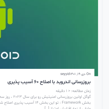
On
دی 19, 1401
seyyid
بروزرسانی اندروید با اصلاح 60 آسیب پذیری
زمان مطالعه:
< 1
دقیقه
بخش Framework : تو این بخش 
مابقی از نوع افزایش امتیاز […]