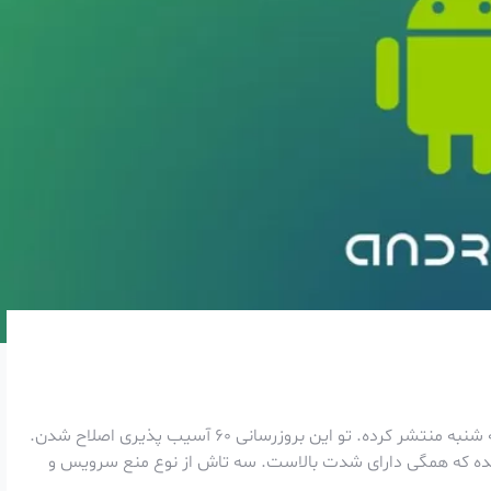
گوگل اولین بروزرسانی امنیتیش رو برای سال 2023 ، روز سه شنبه منتشر کرده. تو این بروزرسانی 60 آسیب پذیری اصلاح شدن.
14 آسیب پذیری اصلاح شده که همگی دارای شدت بالاست. سه تاش از نوع منع سرویس و