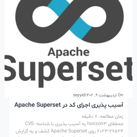
On
اردیبهشت 9, 1402
seyyid
آسیب پذیری اجرای کد در Apache Superset
زمان مطالعه:
7
دقیقه
محققای horizon3 یه آسیب پذیری با شناسه CVE-
2023-27524 روی Apache Superset کشف و یه گزارش