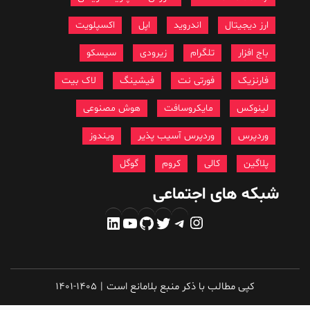
ارز دیجیتال
اندروید
اپل
اکسپلویت
باج افزار
تلگرام
زیرودی
سیسکو
فارنزیک
فورتی نت
فیشینگ
لاک بیت
لینوکس
مایکروسافت
هوش مصنوعی
وردپرس
وردپرس آسیب پذیر
ویندوز
پلاگین
کالی
کروم
گوگل
شبکه های اجتماعی
اینستاگرم
تلگرام
توییتر
گیت‌هاب
یوتیوب
لینکداین
کپی مطالب با ذکر منبع بلامانع است
|
1401-1405