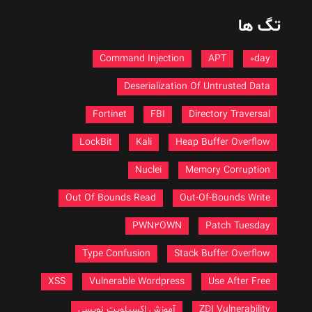
تگ ها
Command Injection
APT
0day
Deserialization Of Untrusted Data
Fortinet
FBI
Directory Traversal
LockBit
Kali
Heap Buffer Overflow
Nuclei
Memory Corruption
Out Of Bounds Read
Out-Of-Bounds Write
PWN2OWN
Patch Tuesday
Type Confusion
Stack Buffer Overflow
XSS
Vulnerable Wordpress
Use After Free
ZDI Vulnerability
آموزش اکسپلویت نویسی