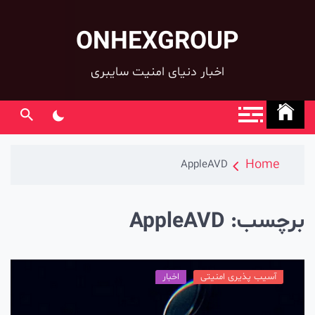
ONHEXGROUP
co
اخبار دنیای امنیت سایبری
Home
AppleAVD
رچسب:
AppleAVD
آسیب پذیری امنیتی
اخبار