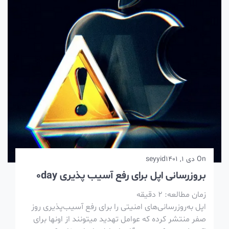
On
دی 1, 1401
seyyid
بروزرسانی اپل برای رفع آسیب پذیری 0day
زمان مطالعه:
2
دقیقه
اپل به‌روزرسانی‌های امنیتی را برای رفع آسیب‌پذیری روز
صفر منتشر کرده که عوامل تهدید میتونند از اونها برای