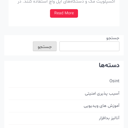
اکسپلویت مک و دستگاه‌های اپل واچ استفاده کنند. در
هشداری که اپل روز دوشنبه منتشر کرده اعلام شده که
Read More
براساس گزارشهایی که بدستش رسیده احتمالا این آسیب
پذیری مورد اکسپلویت هم قرار […]
جستجو
جستجو
دسته‌ها
Osint
آسیب پذیری امنیتی
آموزش های ویدیویی
آنالیز بدافزار