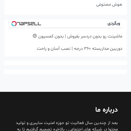
هوش مصنوعی
وبگردی
ماشینت رو بدون دردسر بفروش | بدون کمسیون 😍
دوربین مداربسته 360 درجه | نصب آسان و راحت
درباره ما
بعد از چندین سال فعالیت تو حوزه امنیت سایبری و تولید
محتوا در شبکه های اجتماعی ، بالاخره تصمیم گرفتیم تا یه