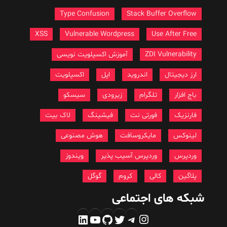
Type Confusion
Stack Buffer Overflow
XSS
Vulnerable Wordpress
Use After Free
ZDI Vulnerability
آموزش اکسپلویت نویسی
ارز دیجیتال
اندروید
اپل
اکسپلویت
باج افزار
تلگرام
زیرودی
سیسکو
فارنزیک
فورتی نت
فیشینگ
لاک بیت
لینوکس
مایکروسافت
هوش مصنوعی
وردپرس
وردپرس آسیب پذیر
ویندوز
پلاگین
کالی
کروم
گوگل
شبکه های اجتماعی
اینستاگرم
تلگرام
توییتر
گیت‌هاب
یوتیوب
لینکداین