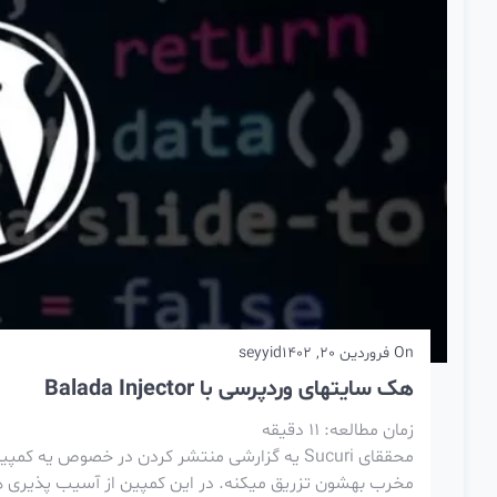
On
فروردین 20, 1402
seyyid
هک سایتهای وردپرسی با Balada Injector
زمان مطالعه:
11
دقیقه
مخرب بهشون تزریق میکنه. در این کمپین از آسیب پذیری ها