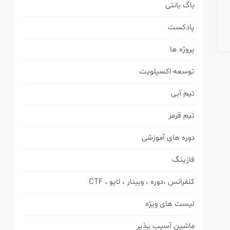
باگ بانتی
پادکست
پروژه ها
توسعه اکسپلویت
تیم آبی
تیم قرمز
دوره های آموزشی
فازینگ
کنفرانس ،دوره ، وبینار ، لایو ، CTF
لیست های ویژه
ماشین آسیب پذیر