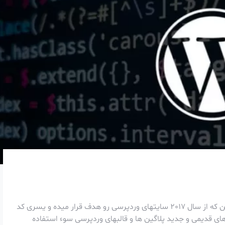
محققای Sucuri یه گزارشی منتشر کردن در خصوص یه کمپین که از سال 2017 سایتهای وردپرسی رو هدف قرار میده و یسری کد
ی قدیمی و جدید پلاگین ها و قالبهای وردپرسی سوء استفاده