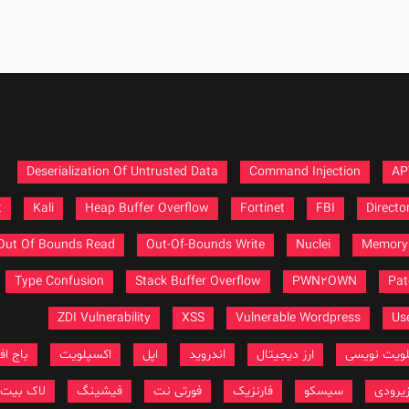
Deserialization Of Untrusted Data
Command Injection
AP
t
Kali
Heap Buffer Overflow
Fortinet
FBI
Directo
Out Of Bounds Read
Out-Of-Bounds Write
Nuclei
Memory 
Type Confusion
Stack Buffer Overflow
PWN2OWN
Pat
ZDI Vulnerability
XSS
Vulnerable Wordpress
Use
لویت نویسی
ارز دیجیتال
اندروید
اپل
اکسپلویت
باج افز
یرودی
سیسکو
فارنزیک
فورتی نت
فیشینگ
لاک بیت