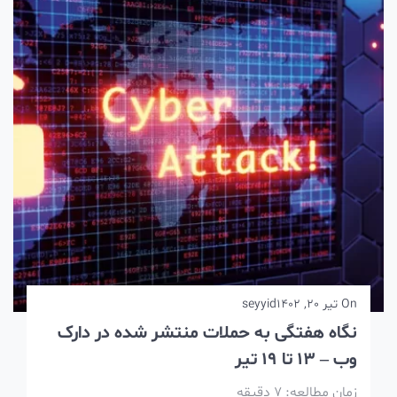
On
تیر 20, 1402
seyyid
نگاه هفتگی به حملات منتشر شده در دارک
وب – 13 تا 19 تیر
زمان مطالعه:
7
دقیقه