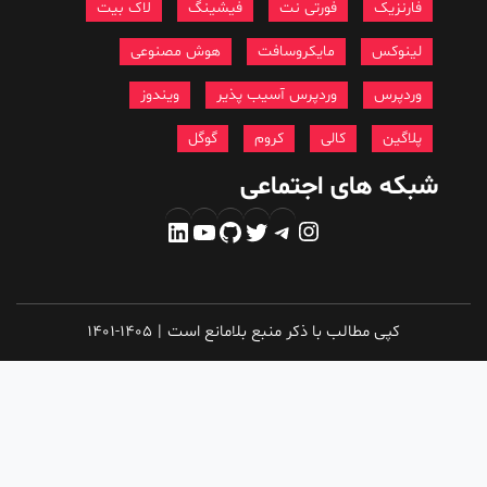
فارنزیک
فورتی نت
فیشینگ
لاک بیت
لینوکس
مایکروسافت
هوش مصنوعی
وردپرس
وردپرس آسیب پذیر
ویندوز
پلاگین
کالی
کروم
گوگل
شبکه های اجتماعی
اینستاگرم
تلگرام
توییتر
گیت‌هاب
یوتیوب
لینکداین
کپی مطالب با ذکر منبع بلامانع است
|
1401-1405