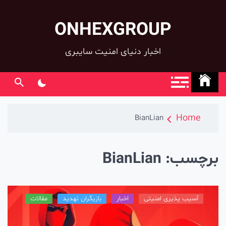
ONHEXGROUP
co
اخبار دنیای امنیت سایبری
Home
BianLian
رچسب:
BianLian
آسیب پذیری امنیتی
اخبار
بازیگران تهدید
مقالات