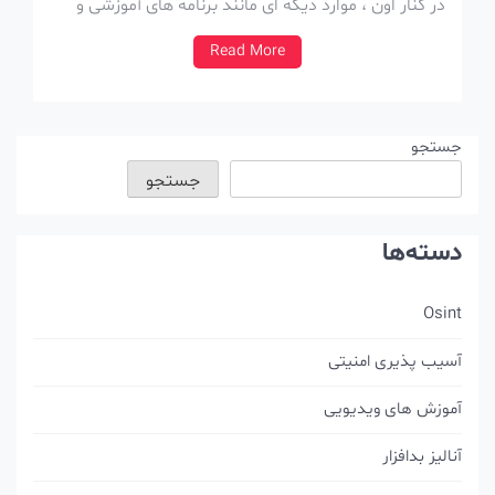
در کنار اون ، موارد دیگه ای مانند برنامه های آموزشی و
ورکشاپ هم برگزار شد. لیست ارائه هایی که امسال در
Read More
این کنفرانس […]
جستجو
جستجو
دسته‌ها
Osint
آسیب پذیری امنیتی
آموزش های ویدیویی
آنالیز بدافزار