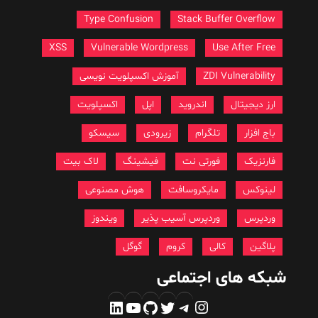
Type Confusion
Stack Buffer Overflow
XSS
Vulnerable Wordpress
Use After Free
ZDI Vulnerability
آموزش اکسپلویت نویسی
ارز دیجیتال
اندروید
اپل
اکسپلویت
باج افزار
تلگرام
زیرودی
سیسکو
فارنزیک
فورتی نت
فیشینگ
لاک بیت
لینوکس
مایکروسافت
هوش مصنوعی
وردپرس
وردپرس آسیب پذیر
ویندوز
پلاگین
کالی
کروم
گوگل
شبکه های اجتماعی
اینستاگرم
تلگرام
توییتر
گیت‌هاب
یوتیوب
لینکداین