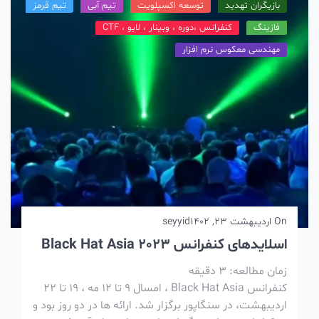
بازیگران تهدید
توسعه اکسپلویت
تیم آبی
تیم قرمز
فازینگ
کنفرانس ،دوره ، وبینار ، لایو ، CTF
مهندسی معکوس نرم افزار
On
اردیبهشت 23, 1402
seyyid
اسلایدهای کنفرانس Black Hat Asia 2023
زمان مطالعه:
3
دقیقه
کنفرانس Black Hat Asia ، امسال 9 تا 12 مه ، 19 تا 22
اردیبهشت، در سنگاپور برگزار شد. ارائه ها در دو روز بود و