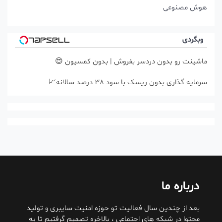
هوش مصنوعی
وبگردی
ماشینت رو بدون دردسر بفروش | بدون کمسیون 😍
سرمایه گذاری بدون ریسک با سود 38 درصد سالانه📈
درباره ما
بعد از چندین سال فعالیت تو حوزه امنیت سایبری و تولید
محتوا در شبکه های اجتماعی ، بالاخره تصمیم گرفتیم تا یه