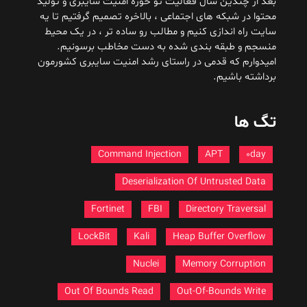
بعد از چندین سال فعالیت تو حوزه امنیت سایبری و تولید
محتوا در شبکه های اجتماعی ، بالاخره تصمیم گرفتیم تا یه
سایت راه اندازی کنیم و مطالب رو ساده تر ، در یک محیط
منسجم و طبقه بندی شده به دست مخاطب برسونیم.
امیدوارم که قدمی در راستای رشد امنیت سایبری کشورمون
برداشته باشیم.
تگ ها
Command Injection
APT
0day
Deserialization Of Untrusted Data
Fortinet
FBI
Directory Traversal
LockBit
Kali
Heap Buffer Overflow
Nuclei
Memory Corruption
Out Of Bounds Read
Out-Of-Bounds Write