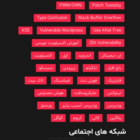
PWN2OWN
Patch Tuesday
Type Confusion
Stack Buffer Overflow
XSS
Vulnerable Wordpress
Use After Free
ZDI Vulnerability
آموزش اکسپلویت نویسی
ارز دیجیتال
اندروید
اپل
اکسپلویت
باج افزار
تلگرام
زیرودی
سیسکو
فارنزیک
فورتی نت
فیشینگ
لاک بیت
لینوکس
مایکروسافت
هوش مصنوعی
وردپرس
وردپرس آسیب پذیر
ویندوز
پلاگین
کالی
کروم
گوگل
شبکه های اجتماعی