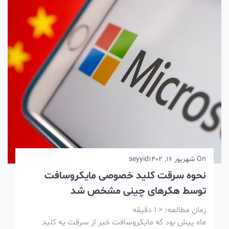
On
شهریور 16, 1402
seyyid
نحوه سرقت کلید خصوصی مایکروسافت
توسط هکرهای چینی مشخص شد
زمان مطالعه:
< 1
دقیقه
ماه پیش بود که مایکروسافت خبر از سرقت یه کلید