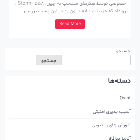
خصوصی توسط هکرهای منتسب به چین، Storm-0558 ،
رو داد که جزییات و ابعاد اون رو در این پست بررسی
کردیم. چیزی که از این رخداد به جا موند، این بود که
Read More
هکرها چطوری به این کلید دسترسی و اونو […]
جستجو
جستجو
دسته‌ها
Osint
آسیب پذیری امنیتی
آموزش های ویدیویی
آنالیز بدافزار