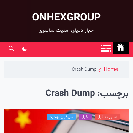
ONHEXGROUP
co
اخبار دنیای امنیت سایبری
Home
Crash Dump
رچسب:
Crash Dump
آنالیز بدافزار
اخبار
بازیگران تهدید