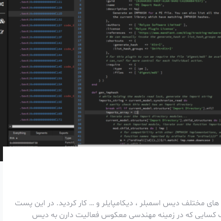
 های مختلف دیس اسمبلر ، دیکامپایلر و … کار کردید. در این پست
امه ها بنام Relyze ،پرداختیم. اغلب کسایی که در زمینه مهندسی معکوس فعالیت دارن به دیس