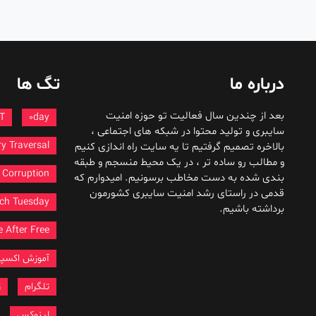
درباره ما
تگ ها
بعد از چندین سال فعالیت تو حوزه امنیت
T
0day
سایبری و تولید محتوا در شبکه های اجتماعی ،
ry Traversal
بالاخره تصمیم گرفتیم تا یه سایت راه اندازی کنیم
و مطالب رو ساده تر ، در یک محیط منسجم و طبقه
Corruption
بندی شده به دست مخاطب برسونیم. امیدوارم که
قدمی در راستای رشد امنیت سایبری کشورمون
ch Tuesday
برداشته باشیم.
 After Free
آموزش اکسپ
تلگرام
ز
لینوکس