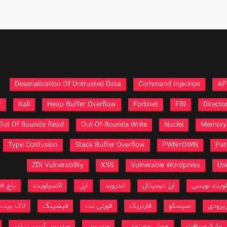
Deserialization Of Untrusted Data
Command Injection
AP
t
Kali
Heap Buffer Overflow
Fortinet
FBI
Directo
Out Of Bounds Read
Out-Of-Bounds Write
Nuclei
Memory 
Type Confusion
Stack Buffer Overflow
PWN2OWN
Pat
ZDI Vulnerability
XSS
Vulnerable Wordpress
Use
لویت نویسی
ارز دیجیتال
اندروید
اپل
اکسپلویت
باج افز
یرودی
سیسکو
فارنزیک
فورتی نت
فیشینگ
لاک بیت
مایکروسافت
هوش مصنوعی
وردپرس
وردپرس آسیب پذیر