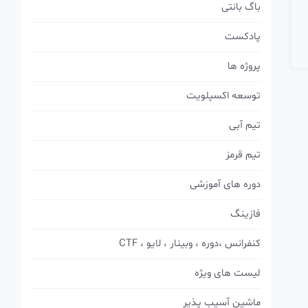
باگ بانتی
پادکست
پروژه ها
توسعه اکسپلویت
تیم آبی
تیم قرمز
دوره های آموزشی
فازینگ
کنفرانس ،دوره ، وبینار ، لایو ، CTF
لیست های ویژه
ماشین آسیب پذیر