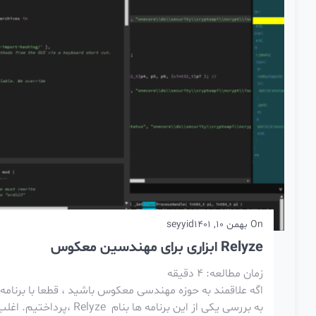
On
بهمن 10, 1401
seyyid
Relyze ابزاری برای مهندسین معکوس
زمان مطالعه:
4
دقیقه
اگه علاقمند به حوزه مهندسی معکوس باشید ، قطعا با برنامه
به بررسی یکی از این برن