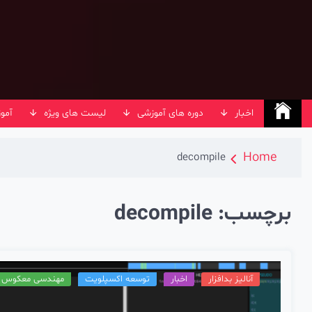
Ski
t
conten
اخبار
دوره های آموزشی
لیست های ویژه
آمو
Home
decompile
برچسب:
decompile
آنالیز بدافزار
اخبار
توسعه اکسپلویت
مهندسی معکوس نر