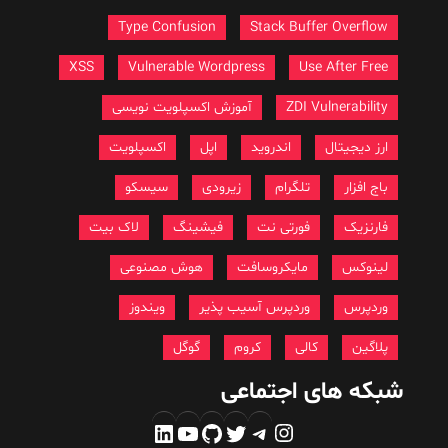
Type Confusion
Stack Buffer Overflow
XSS
Vulnerable Wordpress
Use After Free
ZDI Vulnerability
آموزش اکسپلویت نویسی
ارز دیجیتال
اندروید
اپل
اکسپلویت
باج افزار
تلگرام
زیرودی
سیسکو
فارنزیک
فورتی نت
فیشینگ
لاک بیت
لینوکس
مایکروسافت
هوش مصنوعی
وردپرس
وردپرس آسیب پذیر
ویندوز
پلاگین
کالی
کروم
گوگل
شبکه های اجتماعی
اینستاگرم
تلگرام
توییتر
گیت‌هاب
یوتیوب
لینکداین