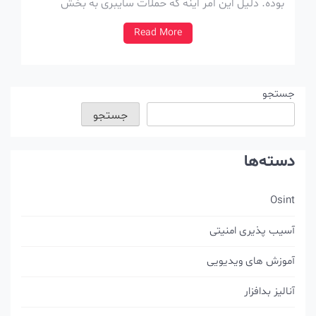
بوده. دلیل این امر اینه که حملات سایبری به بخش
جدایی ناپذیر درگیری های نظامی و اعتراضی در جهان
Read More
تبدیل شده. با ادامه تشدید درگیری در خاورمیانه، حملات
و […]
جستجو
جستجو
دسته‌ها
Osint
آسیب پذیری امنیتی
آموزش های ویدیویی
آنالیز بدافزار