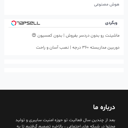
هوش مصنوعی
وبگردی
ماشینت رو بدون دردسر بفروش | بدون کمسیون 😍
دوربین مداربسته 360 درجه | نصب آسان و راحت
درباره ما
بعد از چندین سال فعالیت تو حوزه امنیت سایبری و تولید
محتوا در شبکه های اجتماعی ، بالاخره تصمیم گرفتیم تا یه