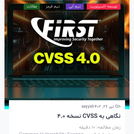
توسعه اکسپلویت
تیم آبی
تیم قرمز
مقالات
On
تیر 26, 1402
seyyid
نگاهی به CVSS نسخه 4.0
زمان مطالعه:
10
دقیقه