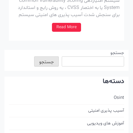
سیستم امتیازدهی Common Vulnerability Scoring
System یا به اختصار CVSS ، یه روش رایج و استاندارد
برای سنجش شدت آسیب پذیری های امنیتی سیستم
های دیجیتال هستش. این برنامه که توسط انجمن
Read More
FIRST توسعه داده شده، به متخصصان امنیتی رویکردی
مشخص برای ارزیابی و اولویت‌بندی ریسکها میده. نسخه
فعلی، CVSS […]
جستجو
جستجو
دسته‌ها
Osint
آسیب پذیری امنیتی
آموزش های ویدیویی