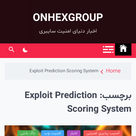
ONHEXGROUP
co
اخبار دنیای امنیت سایبری
Home
Exploit Prediction Scoring System
رچسب:
Exploit Prediction
Scoring Syste
آسیب پذیری امنیتی
اخبار
امنیت وب
باگ بانتی