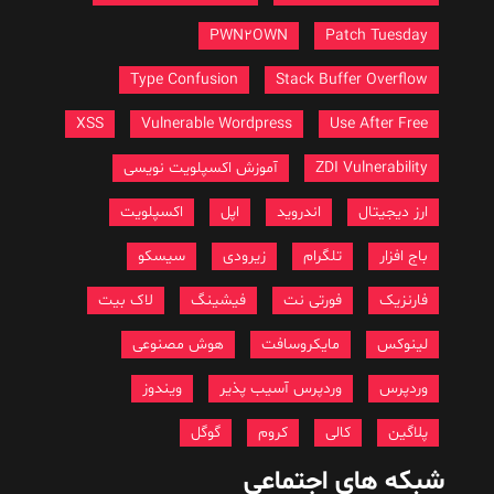
PWN2OWN
Patch Tuesday
Type Confusion
Stack Buffer Overflow
XSS
Vulnerable Wordpress
Use After Free
ZDI Vulnerability
آموزش اکسپلویت نویسی
ارز دیجیتال
اندروید
اپل
اکسپلویت
باج افزار
تلگرام
زیرودی
سیسکو
فارنزیک
فورتی نت
فیشینگ
لاک بیت
لینوکس
مایکروسافت
هوش مصنوعی
وردپرس
وردپرس آسیب پذیر
ویندوز
پلاگین
کالی
کروم
گوگل
شبکه های اجتماعی