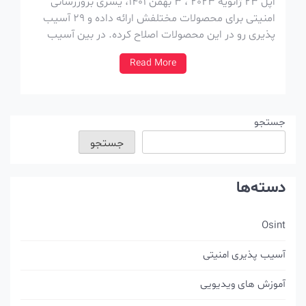
اپل 23 ژانویه 2023 ، 3 بهمن 1401، یسری بروزرسانی
امنیتی برای محصولات مختلفش ارائه داده و 29 آسیب
پذیری رو در این محصولات اصلاح کرده. در بین آسیب
پذیری ها ، آسیب پذیری با شناسه CVE-2022-42856 به
Read More
دلیل استفاده در حملات مورد توجه بوده. جدول زیر نسخه
های اصلاح […]
جستجو
جستجو
دسته‌ها
Osint
آسیب پذیری امنیتی
آموزش های ویدیویی