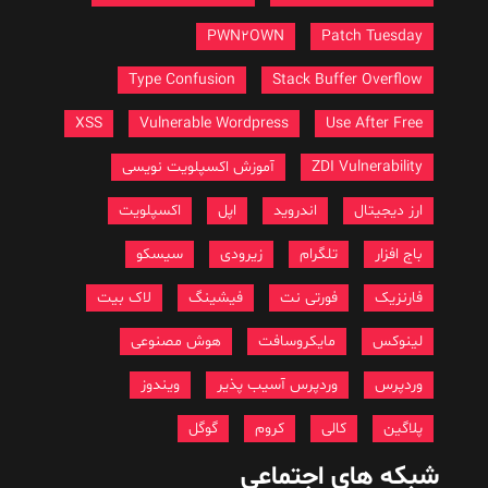
PWN2OWN
Patch Tuesday
Type Confusion
Stack Buffer Overflow
XSS
Vulnerable Wordpress
Use After Free
ZDI Vulnerability
آموزش اکسپلویت نویسی
ارز دیجیتال
اندروید
اپل
اکسپلویت
باج افزار
تلگرام
زیرودی
سیسکو
فارنزیک
فورتی نت
فیشینگ
لاک بیت
لینوکس
مایکروسافت
هوش مصنوعی
وردپرس
وردپرس آسیب پذیر
ویندوز
پلاگین
کالی
کروم
گوگل
شبکه های اجتماعی