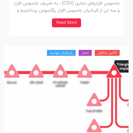
جاسوس افزارهای تجاری (CSV) ، به تعریف جاسوس افزار
و سه تن از قربانیان جاسوس افزار پگاسوس پرداختیم و
در قسمت دوم، فعالیت پنج تا از عرضه کنندگان جاسوس
Read More
افزار رو بررسی کردیم. در قسمت سوم، نگاهی به
محصولات، زنجیره اکسپلویتها […]
آنالیز بدافزار
اخبار
بازیگران تهدید