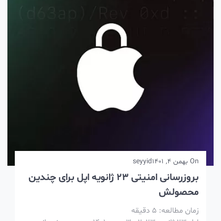
On
بهمن 4, 1401
seyyid
بروزرسانی امنیتی 23 ژانویه اپل برای چندین
محصولش
زمان مطالعه:
5
دقیقه