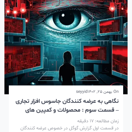
On
بهمن 25, 1402
seyyid
نگاهی به عرضه کنندگان جاسوس افزار تجاری
– قسمت سوم : محصولات و کمپین های
CSV
زمان مطالعه:
17
دقیقه
در قسمت اول گزارش گوگل در خصوص عرضه کنندگان