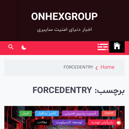
ONHEXGROUP
co
اخبار دنیای امنیت سایبری
Home
FORCEDENTRY
رچسب:
FORCEDENTRY
Osint
آسیب پذیری امنیتی
آنالیز بدافزار
اخبار
بازیگران تهدید
توسعه اکسپلویت
مقالات