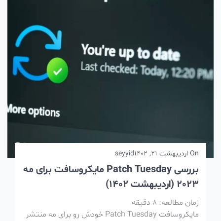
On
اردیبهشت 21, 1402
seyyid
بررسی Patch Tuesday مایکروسافت برای مه
2023 (اردیبهشت 1402)
زمان مطالعه:
8
دقیقه
مایکروسافت Patch Tuesday خودش رو برای مه منتشر