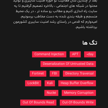
بعد از چندین سال فعالیت تو حوزه امنیت سایبری و تولید
محتوا در شبکه های اجتماعی ، بالاخره تصمیم گرفتیم تا یه
سایت راه اندازی کنیم و مطالب رو ساده تر ، در یک محیط
منسجم و طبقه بندی شده به دست مخاطب برسونیم.
امیدوارم که قدمی در راستای رشد امنیت سایبری کشورمون
برداشته باشیم.
تگ ها
Command Injection
APT
0day
Deserialization Of Untrusted Data
Fortinet
FBI
Directory Traversal
LockBit
Kali
Heap Buffer Overflow
Nuclei
Memory Corruption
Out Of Bounds Read
Out-Of-Bounds Write