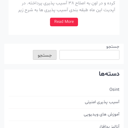
کرده و در اون به اصلاح 38 آسیب پذیری پرداخته. در
آپدیت این ماه طبقه بندی آسیب پذیری ها به شرح زیر
هستش : آسیب پذیری افزایش سطح دسترسی : 8 دور
Read More
زدن ویژگی های امنیتی : 4 اجرای کد از راه […]
جستجو
جستجو
دسته‌ها
Osint
آسیب پذیری امنیتی
آموزش های ویدیویی
آنالیز بدافزار