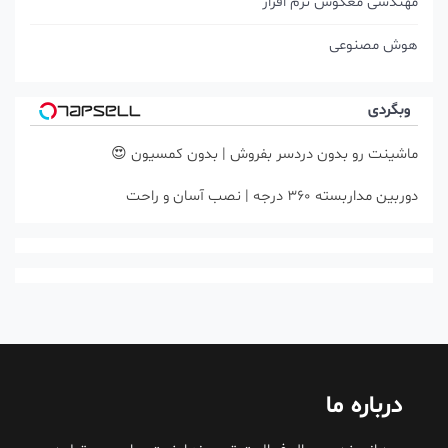
مهندسی معکوس نرم افزار
هوش مصنوعی
وبگردی
ماشینت رو بدون دردسر بفروش | بدون کمسیون 😍
دوربین مداربسته 360 درجه | نصب آسان و راحت
درباره ما