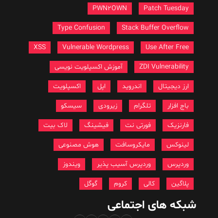
PWN2OWN
Patch Tuesday
Type Confusion
Stack Buffer Overflow
XSS
Vulnerable Wordpress
Use After Free
ZDI Vulnerability
آموزش اکسپلویت نویسی
ارز دیجیتال
اندروید
اپل
اکسپلویت
باج افزار
تلگرام
زیرودی
سیسکو
فارنزیک
فورتی نت
فیشینگ
لاک بیت
لینوکس
مایکروسافت
هوش مصنوعی
وردپرس
وردپرس آسیب پذیر
ویندوز
پلاگین
کالی
کروم
گوگل
شبکه های اجتماعی