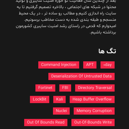
بعد از چندین سال فعالیت تو حوزه امنیت سایبری و تولید
محتوا در شبکه های اجتماعی ، بالاخره تصمیم گرفتیم تا یه
سایت راه اندازی کنیم و مطالب رو ساده تر ، در یک محیط
منسجم و طبقه بندی شده به دست مخاطب برسونیم.
امیدوارم که قدمی در راستای رشد امنیت سایبری کشورمون
برداشته باشیم.
تگ ها
Command Injection
APT
0day
Deserialization Of Untrusted Data
Fortinet
FBI
Directory Traversal
LockBit
Kali
Heap Buffer Overflow
Nuclei
Memory Corruption
Out Of Bounds Read
Out-Of-Bounds Write