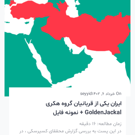
On
خرداد 6, 1402
seyyid
ایران یکی از قربانیان گروه هکری
GoldenJackal + نمونه فایل
زمان مطالعه:
16
دقیقه
در این پست به بررسی گزارش محققای کسپرسکی ، در