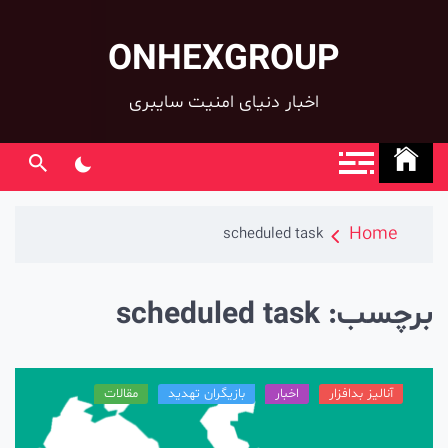
ONHEXGROUP
co
اخبار دنیای امنیت سایبری
Home
scheduled task
رچسب:
scheduled task
آنالیز بدافزار
اخبار
بازیگران تهدید
مقالات