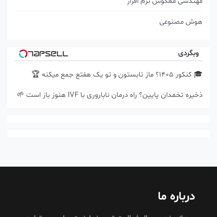
مهندسی معکوس نرم افزار
هوش مصنوعی
وبگردی
🎓 کنکور ۱۴۰5؟ ماز تابستون و تو یک هفتع جمع میکنه 🏆
ذخیره تخمدان پایین؟ راه درمان ناباروری با IVF هنوز باز است 🌱
درباره ما