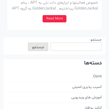
خصوص فعالیتها و ابزارهای دات نتی یه APT ، بنام
GoldenJackal پرداختیم . GoldenJackal یه گروه APT
هستش که از سال 2019 فعالیت خودش شروع کرده و
Read More
اغلب نهادهای دولتی و دیپلماتیک در خاورمیانه و جنوب
آسیا رو هدف قرار […]
جستجو
جستجو
دسته‌ها
Osint
آسیب پذیری امنیتی
آموزش های ویدیویی
آنالیز بدافزار