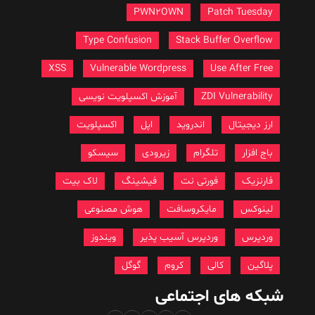
PWN2OWN
Patch Tuesday
Type Confusion
Stack Buffer Overflow
XSS
Vulnerable Wordpress
Use After Free
ZDI Vulnerability
آموزش اکسپلویت نویسی
ارز دیجیتال
اندروید
اپل
اکسپلویت
باج افزار
تلگرام
زیرودی
سیسکو
فارنزیک
فورتی نت
فیشینگ
لاک بیت
لینوکس
مایکروسافت
هوش مصنوعی
وردپرس
وردپرس آسیب پذیر
ویندوز
پلاگین
کالی
کروم
گوگل
شبکه های اجتماعی