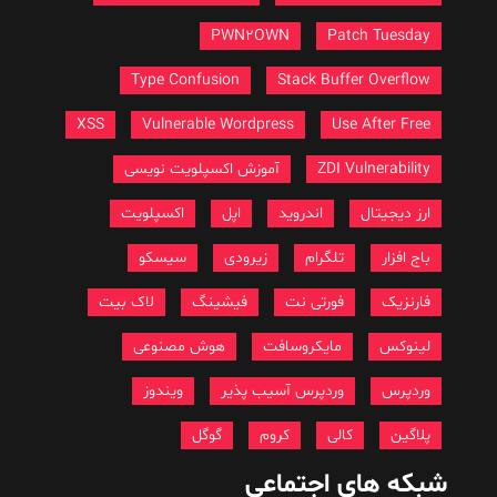
PWN2OWN
Patch Tuesday
Type Confusion
Stack Buffer Overflow
XSS
Vulnerable Wordpress
Use After Free
ZDI Vulnerability
آموزش اکسپلویت نویسی
ارز دیجیتال
اندروید
اپل
اکسپلویت
باج افزار
تلگرام
زیرودی
سیسکو
فارنزیک
فورتی نت
فیشینگ
لاک بیت
لینوکس
مایکروسافت
هوش مصنوعی
وردپرس
وردپرس آسیب پذیر
ویندوز
پلاگین
کالی
کروم
گوگل
شبکه های اجتماعی