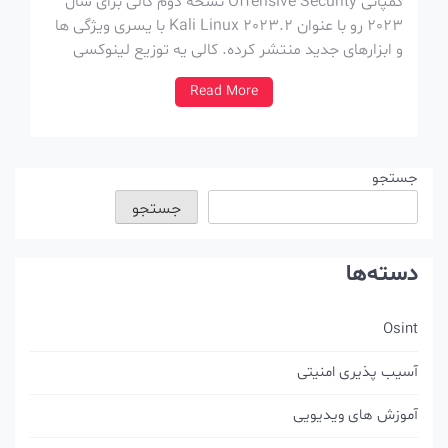
کمپانی Offensive Security نسخه دوم کالی برای سال
2023 رو با عنوان Kali Linux 2023.2 با یسری ویژگی ها
و ابزارهای جدید منتشر کرده. کالی یه توزیع لینوکسی
هستش که بواسطه ابزارها و ویژگی هایی که داره، برای
Read More
هکرهای اخلاقی توسعه داده شده. نسخه VM جدید برای
Hyper-V : […]
جستجو
جستجو
دسته‌ها
Osint
آسیب پذیری امنیتی
آموزش های ویدیویی