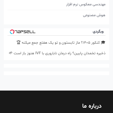
مهندسی معکوس نرم افزار
هوش مصنوعی
وبگردی
🎓 کنکور ۱۴۰5؟ ماز تابستون و تو یک هفتع جمع میکنه 🏆
ذخیره تخمدان پایین؟ راه درمان ناباروری با IVF هنوز باز است 🌱
درباره ما