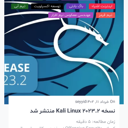
اینترنت اشیاء
باگ بانتی
توسعه اکسپلویت
تیم آبی
تیم قرمز
مهندسی معکوس نرم افزار
On
خرداد 11, 1402
seyyid
نسخه Kali Linux 2023.2 منتشر شد
زمان مطالعه:
5
دقیقه