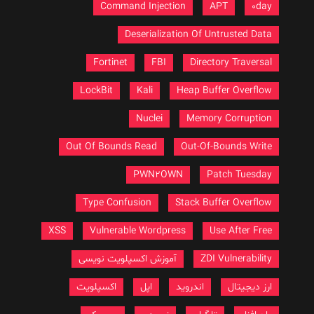
Command Injection
APT
0day
Deserialization Of Untrusted Data
Fortinet
FBI
Directory Traversal
LockBit
Kali
Heap Buffer Overflow
Nuclei
Memory Corruption
Out Of Bounds Read
Out-Of-Bounds Write
PWN2OWN
Patch Tuesday
Type Confusion
Stack Buffer Overflow
XSS
Vulnerable Wordpress
Use After Free
ZDI Vulnerability
آموزش اکسپلویت نویسی
ارز دیجیتال
اندروید
اپل
اکسپلویت