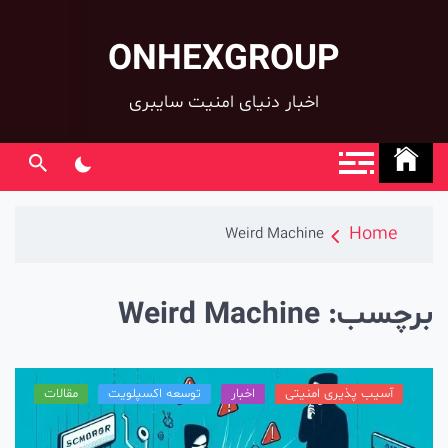
ONHEXGROUP
co
اخبار دنیای امنیت سایبری
Home
Weird Machine
رچسب:
Weird Machine
آسیب پذیری امنیتی
اخبار
توسعه اکسپلویت
مقالات