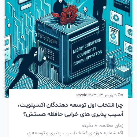
On
شهریور 13, 1403
seyyid
چرا انتخاب اول توسعه دهندگان اکسپلویت،
آسیب پذیری های خرابی حافظه هستش؟
زمان مطالعه:
8
دقیقه
اگه شما به حوزه ی کشف آسیب پذیری و توسعه ی