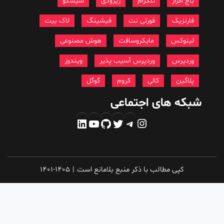
باج افزار
تلگرام
زیرودی
سیسکو
فارنزیک
فورتی نت
فیشینگ
لاک بیت
لینوکس
مایکروسافت
هوش مصنوعی
وردپرس
وردپرس آسیب پذیر
ویندوز
پلاگین
کالی
کروم
گوگل
شبکه های اجتماعی
اینستاگرم
تلگرام
توییتر
گیت‌هاب
یوتیوب
لینکداین
کپی مطالب با ذکر منبع بلامانع است
|
1401-1405