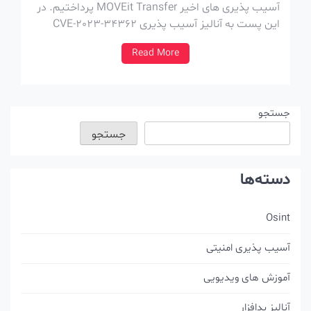
آسیب پذیری های اخیر MOVEit Transfer پرداختیم. در
این پست به آنالیز آسیب پذیری CVE-2023-34362
پرداختیم که در حملات بعنوان زیرودی استفاده شده. در
Read More
پست بعدی هم به نحوه استفاده از این آسیب پذیری در
حملات پرداختیم. آنالیز […]
جستجو
جستجو
دسته‌ها
Osint
آسیب پذیری امنیتی
آموزش های ویدیویی
آنالیز بدافزار