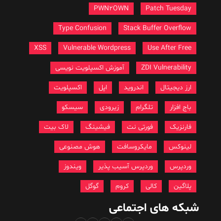
PWN2OWN
Patch Tuesday
Type Confusion
Stack Buffer Overflow
XSS
Vulnerable Wordpress
Use After Free
ZDI Vulnerability
آموزش اکسپلویت نویسی
ارز دیجیتال
اندروید
اپل
اکسپلویت
باج افزار
تلگرام
زیرودی
سیسکو
فارنزیک
فورتی نت
فیشینگ
لاک بیت
لینوکس
مایکروسافت
هوش مصنوعی
وردپرس
وردپرس آسیب پذیر
ویندوز
پلاگین
کالی
کروم
گوگل
شبکه های اجتماعی