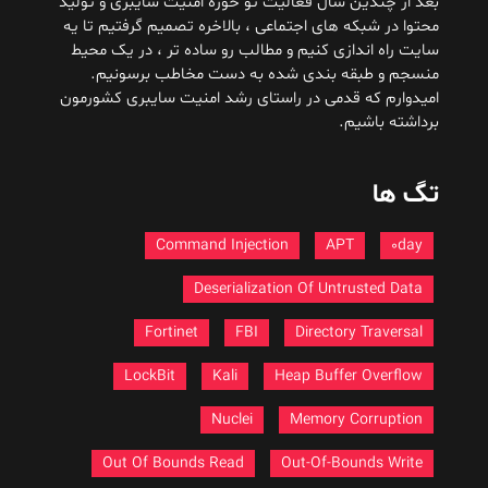
بعد از چندین سال فعالیت تو حوزه امنیت سایبری و تولید
محتوا در شبکه های اجتماعی ، بالاخره تصمیم گرفتیم تا یه
سایت راه اندازی کنیم و مطالب رو ساده تر ، در یک محیط
منسجم و طبقه بندی شده به دست مخاطب برسونیم.
امیدوارم که قدمی در راستای رشد امنیت سایبری کشورمون
برداشته باشیم.
تگ ها
Command Injection
APT
0day
Deserialization Of Untrusted Data
Fortinet
FBI
Directory Traversal
LockBit
Kali
Heap Buffer Overflow
Nuclei
Memory Corruption
Out Of Bounds Read
Out-Of-Bounds Write