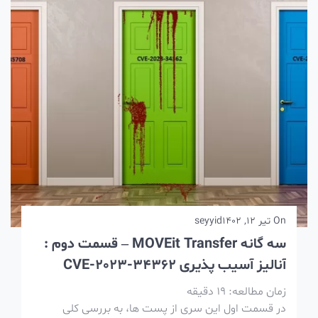
On
تیر 12, 1402
seyyid
سه گانه MOVEit Transfer – قسمت دوم :
آنالیز آسیب پذیری CVE-2023-34362
زمان مطالعه:
19
دقیقه
در قسمت اول این سری از پست ها، به بررسی کلی