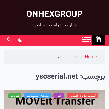
ONHEXGROUP
co
اخبار دنیای امنیت سایبری
Home
ysoserial.net
رچسب:
ysoserial.net
آسیب پذیری امنیتی
اخبار
توسعه اکسپلویت
مقالات