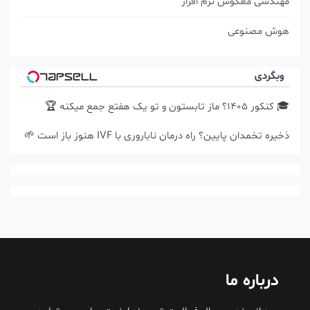
مهندسی معکوس نرم افزار
هوش مصنوعی
وبگردی
🎓 کنکور ۱۴۰5؟ ماز تابستون و تو یک هفتع جمع میکنه 🏆
ذخیره تخمدان پایین؟ راه درمان ناباروری با IVF هنوز باز است 🌱
درباره ما