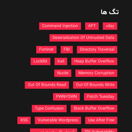
تگ ها
Command Injection
APT
0day
Deserialization Of Untrusted Data
Fortinet
FBI
Directory Traversal
LockBit
Kali
Heap Buffer Overflow
Nuclei
Memory Corruption
Out Of Bounds Read
Out-Of-Bounds Write
PWN2OWN
Patch Tuesday
Type Confusion
Stack Buffer Overflow
XSS
Vulnerable Wordpress
Use After Free