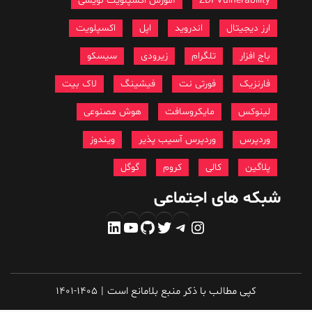
ZDI Vulnerability
آموزش اکسپلویت نویسی
ارز دیجیتال
اندروید
اپل
اکسپلویت
باج افزار
تلگرام
زیرودی
سیسکو
فارنزیک
فورتی نت
فیشینگ
لاک بیت
لینوکس
مایکروسافت
هوش مصنوعی
وردپرس
وردپرس آسیب پذیر
ویندوز
پلاگین
کالی
کروم
گوگل
شبکه های اجتماعی
اینستاگرم
تلگرام
توییتر
گیت‌هاب
یوتیوب
لینکداین
کپی مطالب با ذکر منبع بلامانع است
|
1401-1405