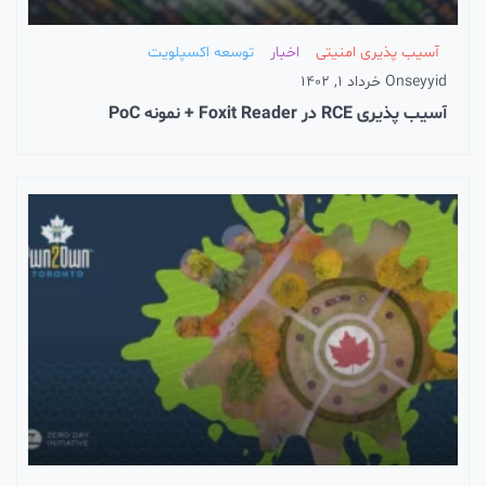
آسیب پذیری امنیتی
اخبار
توسعه اکسپلویت
seyyid
On
خرداد 1, 1402
آسیب پذیری RCE در Foxit Reader + نمونه PoC