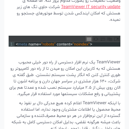
وضعیت تحقیقات رو بصورت مداوم بروز کنه. اما صفحه ی
TeamViewer IT security update
شرکت حاوی تگ های زیر
هستش که امکان ایندکس شدن توسط موتورهای جستجو رو
نمیده.
1
<
meta 
name
=
"robots"
content
=
"noindex"
>
TeamViewer یک نرم افزار دسترسی از راه دور خیلی محبوب
هستش که به کاربران این امکان رو میدن تا از راه دور کامپیوتر رو
طوری کنترل کنن که انگار پشت سیستم نشستن. طبق گفته ی
شرکت، 640 هزار مشتری در سراسر جهان دارن و برنامه اشون تا
الان روی بیش از 2.5 میلیارد سیستم نصب شده و عمدتا هم برای
پشتیبانی و رفع مشکلات سیستمها مورد استفاده قرار میگیره.
با اینکه TeamViewer اعلام کرده هیچ مدرکی دال بر نفوذ به
محیط محصول یا اطلاعات مشتریان وجود نداره، اما استفاده
گسترده از این نرم‌افزار در هر دو محیط مصرف‌کننده و سازمانی
باعث میشه هرگونه نقضی، بدلیل امکان دسترسی کامل به شبکه‌
های داخلی، نگرانی قابل توجهی ایجاد کنه.