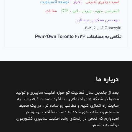
آسیب پذیری امنیتی
اخبار
توسعه اکسپلویت
کنفرانس ،دوره ، وبینار ، لایو ، CTF
مقالات
مهندسی معکوس نرم افزار
seyyid
On
آبان 6, 1402
نگاهی به مسابقات Pwn2Own Toronto 2023
درباره ما
بعد از چندین سال فعالیت تو حوزه امنیت سایبری و تولید
محتوا در شبکه های اجتماعی ، بالاخره تصمیم گرفتیم تا یه
سایت راه اندازی کنیم و مطالب رو ساده تر ، در یک محیط
منسجم و طبقه بندی شده به دست مخاطب برسونیم.
امیدوارم که قدمی در راستای رشد امنیت سایبری کشورمون
برداشته باشیم.