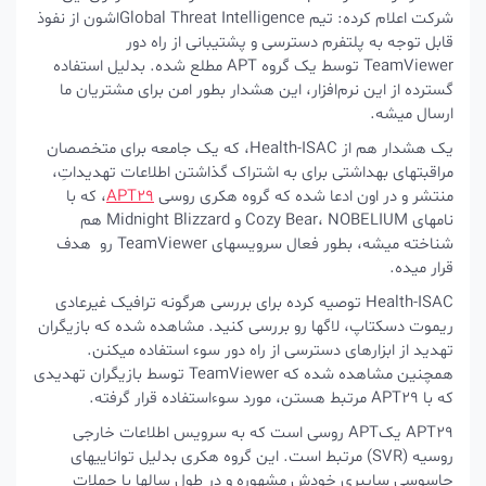
شرکت اعلام کرده: تیم Global Threat Intelligenceاشون از نفوذ
قابل توجه به پلتفرم دسترسی و پشتیبانی از راه دور
TeamViewer توسط یک گروه APT مطلع شده. بدلیل استفاده
گسترده از این نرم‌افزار، این هشدار بطور امن برای مشتریان ما
ارسال میشه.
یک هشدار هم از Health-ISAC، که یک جامعه برای متخصصان
مراقبتهای بهداشتی برای به اشتراک گذاشتن اطلاعات تهدیداتِ،
منتشر و در اون ادعا شده که گروه هکری روسی
APT29
، که با
نامهای Cozy Bear، NOBELIUM و Midnight Blizzard هم
شناخته میشه، بطور فعال سرویسهای TeamViewer رو هدف
قرار میده.
Health-ISAC توصیه کرده برای بررسی هرگونه ترافیک غیرعادی
ریموت دسکتاپ، لاگها رو بررسی کنید. مشاهده شده که بازیگران
تهدید از ابزارهای دسترسی از راه دور سوء استفاده میکنن.
همچنین مشاهده شده که TeamViewer توسط بازیگران تهدیدی
که با APT29 مرتبط هستن، مورد سوءاستفاده قرار گرفته.
APT29 یکAPT روسی است که به سرویس اطلاعات خارجی
روسیه (SVR) مرتبط است. این گروه هکری بدلیل تواناییهای
جاسوسی سایبری خودش مشهوره و در طول سالها با حملات