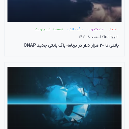
اخبار
امنیت وب
باگ بانتی
توسعه اکسپلویت
seyyid
On
اسفند 8, 1401
بانتی تا 20 هزار دلار در برنامه باگ بانتی جدید QNAP