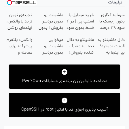
بلیغات
ایه گذاری
خرید موبایل با
ماشینت رو
تجربه‌ی نوین
ن ریسک با
اسنپ پی | در ۴
بدون دردسر
ترید با والکس،
سود 38 درصد
قسط بدون سود
بفروش | بدون
آینده‌ای روشن
انه📈
و کارمزد!
کمسیون 😍
در انتظار
ل ماشینتو به
ماشینتو به دلال
میخوایی
والکس: پلتفرم
شماست
ت نمیخره!
نده! به مصرف
ماشینت رو
پیشرفته برای
 اینجا به
کننده بفروش!
بدون دردسر
معامله و
مت
بدون پاسخ به
بفروشی؟ بدون
سرمایه‌گذاری
هبری
روش*فقط
یک تماس
کمیسیون
ایمن
دار واقعی*
شته
مصاحبه با اولین زن برنده ی مسابقات Pwn2Own
آسیب پذیری اجرای کد با امتیاز root در OpenSSH