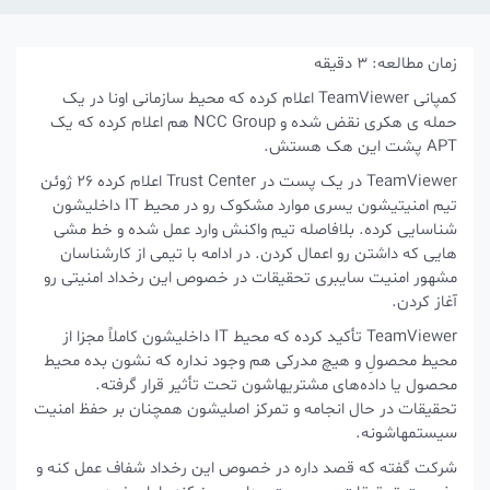
زمان مطالعه:
3
دقیقه
کمپانی TeamViewer اعلام کرده که محیط سازمانی اونا در یک
حمله ی هکری نقض شده و NCC Group هم اعلام کرده که یک
APT پشت این هک هستش.
TeamViewer در یک پست در Trust Center اعلام کرده 26 ژوئن
تیم امنیتیشون یسری موارد مشکوک رو در محیط IT داخلیشون
شناسایی کرده. بلافاصله تیم واکنش وارد عمل شده و خط مشی
هایی که داشتن رو اعمال کردن. در ادامه با تیمی از کارشناسان
مشهور امنیت سایبری تحقیقات در خصوص این رخداد امنیتی رو
آغاز کردن.
TeamViewer تأکید کرده که محیط IT داخلیشون کاملاً مجزا از
محیط محصولِ و هیچ مدرکی هم وجود نداره که نشون بده محیط
محصول یا داده‌های مشتریهاشون تحت تأثیر قرار گرفته‌.
تحقیقات در حال انجامه و تمرکز اصلیشون همچنان بر حفظ امنیت
سیستمهاشونه.
شرکت گفته که قصد داره در خصوص این رخداد شفاف عمل کنه و