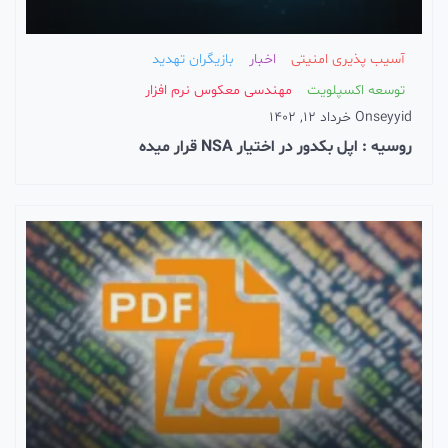
آسیب پذیری امنیتی
اخبار
بازیگران تهدید
توسعه اکسپلویت
مهندسی معکوس نرم افزار
seyyid
On
خرداد 12, 1402
روسیه : اپل بکدور در اختیار NSA قرار میده