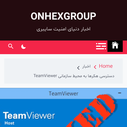
ONHEXGROUP
co
اخبار دنیای امنیت سایبری
Home
اخبار
دسترسی هکرها به محیط سازمانی TeamViewer