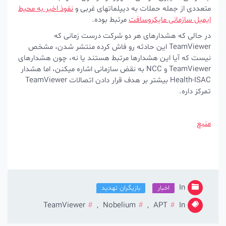
متعددی از جمله حملات به دیپلماتهای غربی و
نفوذ اخیر به محیط
ایمیل سازمانی مایکروسافت
مرتبط بوده.
در حالی که هشدارهای هر دو شرکت درست زمانی که
TeamViewer این حادثه رو فاش کرده منتشر شدن، مشخص
نیست که آیا این هشدارها مرتبط هستند یا نه، چون هشدارهای
TeamViewer و NCC به نقض سازمانی اشاره میکنن، اما هشدار
Health-ISAC بیشتر بر هدف قرار دادن اتصالات TeamViewer
تمرکز داره.
منبع
In
اخبار
بازیگران تهدید
TeamViewer
,
Nobelium
,
APT
In