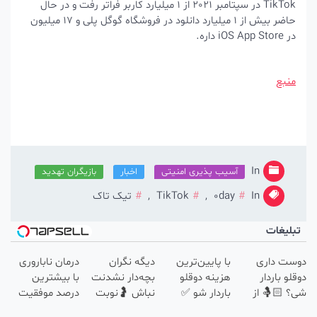
TikTok در سپتامبر 2021 از 1 میلیارد کاربر فراتر رفت و در حال
حاضر بیش از 1 میلیارد دانلود در فروشگاه گوگل پلی و 17 میلیون
در iOS App Store داره.
منبع
In
آسیب پذیری امنیتی
اخبار
بازیگران تهدید
In
0day
,
TikTok
,
تیک تاک
بلیغات
ست داری
با پایین‌ترین
دیگه نگران
درمان ناباروری
لو باردار
هزینه دوقلو
بچه‌دار نشدنت
با بیشترین
 🤱🏻 از
باردار شو ✅
نباش 🤰نوبت
درصد موفقیت
م» نوبت
بگیر تا بهترین
🤰