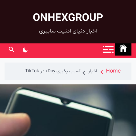
ONHEXGROUP
co
اخبار دنیای امنیت سایبری
Home
اخبار
آسیب پذیری 0Day در TikTok