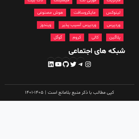
فارنزیک
فورتی نت
فیشینگ
لاک بیت
لینوکس
مایکروسافت
هوش مصنوعی
وردپرس
وردپرس آسیب پذیر
ویندوز
پلاگین
کالی
کروم
گوگل
شبکه های اجتماعی
اینستاگرم
تلگرام
توییتر
گیت‌هاب
یوتیوب
لینکداین
کپی مطالب با ذکر منبع بلامانع است
|
1401-1405