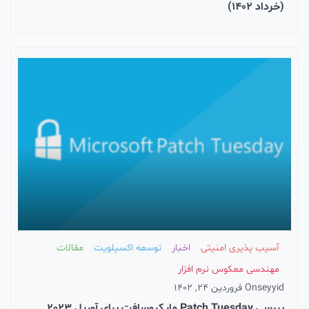
(خرداد 1402)
آسیب پذیری امنیتی
اخبار
توسعه اکسپلویت
مقالات
مهندسی معکوس نرم افزار
seyyid
On
فروردین 24, 1402
بررسی Patch Tuesday مایکروسافت برای آوریل 2023