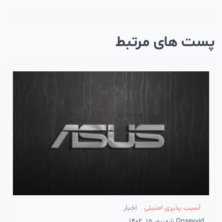
ست های مرتبط
آسیب پذیری امنیتی
اخبار
seyyid
On
شهریور 15, 1402