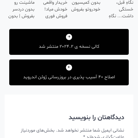
هِ قبل،
بدون کمیسیون
خریدار واقعی
ماشینت رو
ر
متخصصان
تگی
خودروتو بفروش
خودش میاد!
بدون دردسر
درمانت کنن
ت... نگاهِ
فروش فوری
بفروش | بدون
، انرژی داره
ماشین در همراه
کمسیون 😍
هبری
🌸 بلفا با 25%
مکانیک
فیف
شته
کالی نسخه ی 2024.2 منتشر شد
اصلاح 40 آسیب پذیری در بروزرسانی ژوئن اندروید
دیدگاهتان را بنویسید
نشانی ایمیل شما منتشر نخواهد شد.
بخش‌های موردنیاز
علامت‌گذاری شده‌اند
*