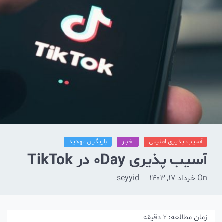
آسیب پذیری امنیتی
اخبار
بازیگران تهدید
آسیب پذیری 0Day در TikTok
On
خرداد 17, 1403
seyyid
زمان مطالعه:
2
دقیقه