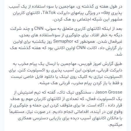
در طول هفته ی گذشته ی، مهاجمین با سوء استفاده از یک آسیب
پذیری 0day در ویژگی پیامهای دایرکت TikTok، اکانتهای کاربران
مشهور این شبکه اجتماعی رو هک کردن.
بعد از اینکه اکانتهای کاربری متعلق به سونی، CNN و چند شرکت
دیگه به خطر افتاد، برای جلوگیری از سوءاستفاده های بعدی،
غیرفعال شدن. همونطور که Semaphor روز یکشنبه برای اولین
بار گزارش داد، اکانت CNN اولین اکانتی بود که هفته گذشته هک
شد.
طبق گزارش امروز فوربس، مهاجمین با ارسال یک پیام مخرب به
دایرکت قربانی، میتونن این آسیب پذیری رو اکسپلویت کنن. برای
اکسپلویت نیازی به کلیک روی لینک یا دانلود فایل خاصی نیست
و فقط با باز کردن پیام مخرب، قربانی هک میشه.
Jason Grosse ، سخنگوی تیک تاک، گفته که تیم امنیتیش از
یک اکسپلویت فعال، که تعدادی از اکانتهای کاربران مهم رو هدف
قرار داده ، آگاه است. ما برای متوقف کردن این حمله و جلوگیری از
وقوع اون در آینده، اقداماتی انجام دادیم. در صورت نیاز، مستقیماً
با مالکان اکانتهای آسیب‌ دیده برای بازیابی دسترسی همکاری
میکنیم.