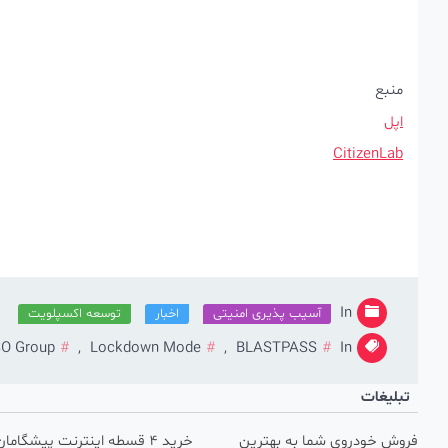
منبع
اپل
CitizenLab
In
آسیب پذیری امنیتی
اخبار
توسعه اکسپلویت
O Group
,
Lockdown Mode
,
BLASTPASS
In
تبلیغات
فروش خودروی شما به بهترین
خرید 4 قسطه اینترنت پیشگامان