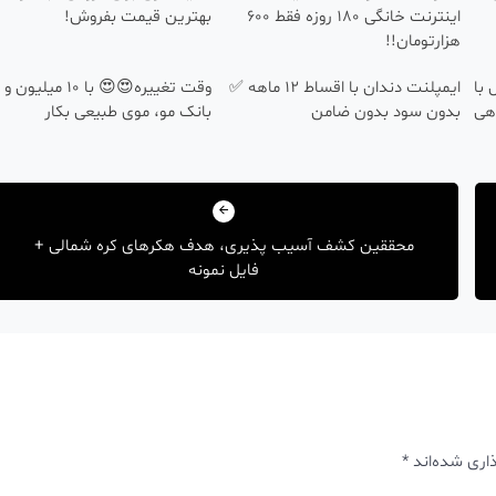
اینترنت خانگی 180 روزه فقط 600
بهترین قیمت بفروش!
هزارتومان!!
 با
ایمپلنت دندان با اقساط 12 ماهه ✅
وقت تغییره😍😍 با 10 میلیو
هی
بدون سود بدون ضامن
بانک مو، موی طبیعی بکار
محققین کشف آسیب پذیری، هدف هکرهای کره شمالی +
فایل نمونه
اری شده‌اند
*