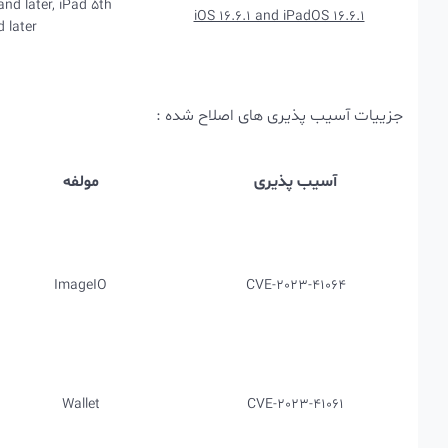
and later, iPad 5th
iOS 16.6.1 and iPadOS 16.6.1
 later
جزییات آسیب پذیری های اصلاح شده :
آسیب پذیری
مولفه
ImageIO
CVE-2023-41064
Wallet
CVE-2023-41061