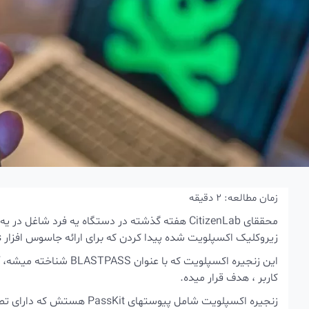
زمان مطالعه:
2
دقیقه
محققای CitizenLab هفته گذشته در دستگاه یه فرد 
زیروکلیک اکسپلویت شده پیدا کردن که برای ارائه جاسوس افزار Pegasus کمپانی NSO Group استفاده میشه.
کاربر ، هدف قرار میده.
زنجیره اکسپلویت شامل پیوستهای PassKit هستش که دارای تصاویر مخربه که توسط اکانت iMessage مهاجم به قربانی ارسال میشه.