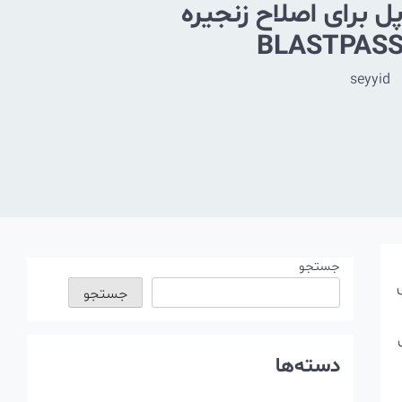
پل برای اصلاح زنجیره
seyyid
جستجو
ی
جستجو
مل
دسته‌ها