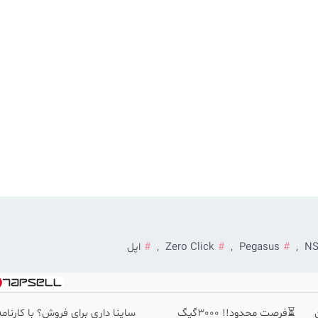
NS
,
Pegasus
,
Zero Click
,
اپل
⏳فرصت محدود!! 3000گیگ
ساینا داری برای فروش؟ با کارنامه