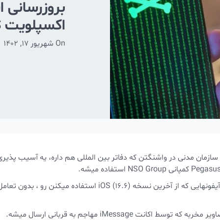
بروزرسانی ا
اکسپلویت BLASTPASS
On
شهریور 17, 1402
شاغل در یه سازمان مدنی در واشنگتن که دفاتر بین المللی هم داره، یه آسیب پذیر
این زنجیره اکسپلویت که با عنوان BLASTPASS شناخته میشه، آیفونهایی که از آخرین نسخه iOS (16.6) استفاده میکنن رو ، بدون تعا