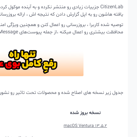
CitizenLab جزییات زیادی رو منتشر نکرده و به آینده موکو
یافته هاشون رو به اپل گزارش دادن که نتیجه اش ، ارائه بروزرسا
محافظت بیشتری رو اعمال میکنه ،
از جمله پیوست‌های iMessage و احراز هویت Face ID با دستگاه‌های ناشناس رو غیرفعال میکنه.
جدول زیر نسخه های اصلاح شده و محصولات تحت تاثیر رو نشون 
نسخه بروز شده
macOS Ventura 13.5.2