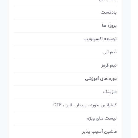
پادکست
پروژه ها
توسعه اکسپلویت
تیم آبی
تیم قرمز
دوره های آموزشی
فازینگ
کنفرانس ،دوره ، وبینار ، لایو ، CTF
لیست های ویژه
ماشین آسیب پذیر