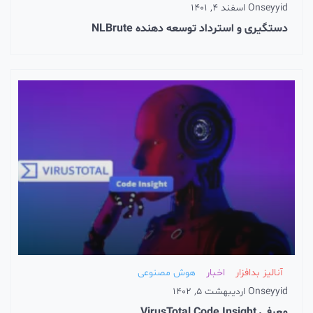
seyyid
On
اسفند 4, 1401
دستگیری و استرداد توسعه دهنده NLBrute
آنالیز بدافزار
اخبار
هوش مصنوعی
seyyid
On
اردیبهشت 5, 1402
معرفی VirusTotal Code Insight