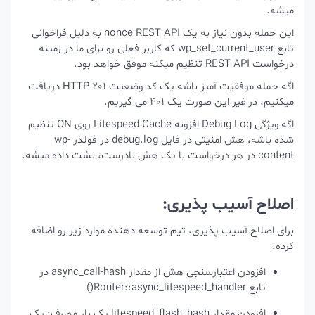
میشه.
این حمله بدون نیاز به یک nonce REST API به دلیل فراخوانی
تابع
wp_set_current_user
که کاربر فعلی رو برای ما در زمینه
درخواست REST API تنظیم میکنه موفق خواهد بود.
اگه حمله موفقیت آمیز باشه یک کد وضعیت HTTP 201 دریافت
میکنیم، در غیر این صورت یک 401 می گیریم.
اگه ویژگی Debug Log افزونه Litespeed Cache روی ON تنظیم
شده باشه، هش امنیتی در فایل debug.log در فولدر wp-
content در هر درخواست با یک هش نادرست، نشت داده میشه.
اصلاح آسیب پذیری:
برای اصلاح آسیب پذیری، تیم توسعه دهنده موارد زیر رو اضافه
کرده:
افزودن اعتبارسنجی هش از مقدار
async_call-hash
در
تابع
Router::async_litespeed_handler()
افزودن مقدار
litespeed_flash_hash
یک بار مصرف: یک