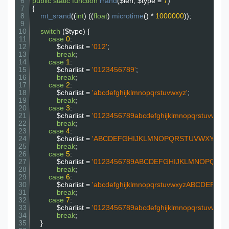
6
public
static
function
rrand
(
$len
,
$type
=
7
)
7
{
8
mt_srand
(
(
int
)
(
(
float
)
microtime
(
)
*
1000000
)
)
;
9
10
switch
(
$type
)
{
11
case
0
:
12
$charlist
=
'012'
;
13
break
;
14
case
1
:
15
$charlist
=
'0123456789'
;
16
break
;
17
case
2
:
18
$charlist
=
'abcdefghijklmnopqrstuvwxyz'
;
19
break
;
20
case
3
:
21
$charlist
=
'0123456789abcdefghijklmnopqrstuv
22
break
;
23
case
4
:
24
$charlist
=
'ABCDEFGHIJKLMNOPQRSTUVWXY
25
break
;
26
case
5
:
27
$charlist
=
'0123456789ABCDEFGHIJKLMNOP
28
break
;
29
case
6
:
30
$charlist
=
'abcdefghijklmnopqrstuvwxyzAB
31
break
;
32
case
7
:
33
$charlist
=
'0123456789abcdefghijklmnopqr
34
break
;
35
}