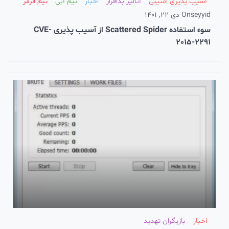
آسیب پذیری امنیتی
آنالیز بدافزار
اخبار
تیم آبی
تیم قرمز
seyyid
On
دی 22, 1401
سوء استفاده Scattered Spider از آسیب پذیری CVE-
2015-2291
اخبار
بازیگران تهدید