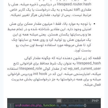
litespeed.router.hash
در دیتابیس ذخیره میشه. هش با
مقداری salt نمیشه و به یک درخواست یا یک کاربر خاص
مرتبط نیست. پس از تولید، مقدارش هرگز تغییر نمیکنه.
با توجه به موارد بالا، فقط ۱ میلیون مقدار ممکن برای هش
امنیتی وجود داره. این مقادیر شناخته شده و در تمام محیط‌
ها و وب‌سایتها یکسان هستن. یعنی میشه همه ی این
یک میلیون هش رو تولید کرد و روی همه ی سایتها چک
کرد تا هش مربوطه مورد استفاده توسط اون سایت رو
بدست آورد.
قطعه کد زیر نشون دهنده اینه که چگونه مقدار کوکی
litespeed_hash
به عنوان یک شرط محافظ برای فراخوانی تابع
wp_set_current_user
که از مقدار کوکی
litespeed_role
استفاده
میکنه، اعتبارسنجی میشه. این کد در init hook وردپرس فراخوانی
میشه و برای همه درخواستها به جز درخواستهای بخش مدیریت
فعال میشه.
PHP
1
src
/
router
.
cls
.
php
,
function
is_role_simulation
(
)