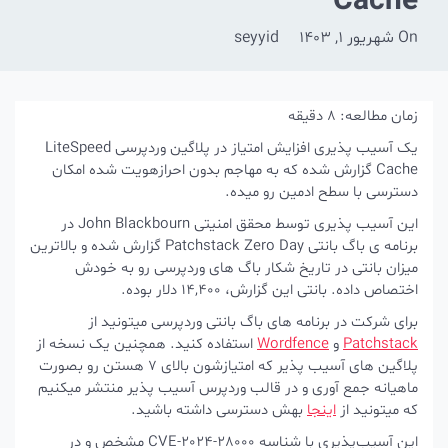
Cache
On
شهریور 1, 1403
seyyid
زمان مطالعه:
8
دقیقه
یک آسیب پذیری افزایش امتیاز در پلاگین وردپرسی LiteSpeed
Cache گزارش شده که به مهاجم بدون احرازهویت شده امکان
دسترسی با سطح ادمین رو میده.
این آسیب پذیری توسط محقق امنیتی John Blackbourn در
برنامه ی باگ بانتی Patchstack Zero Day گزارش شده و بالاترین
میزان بانتی در تاریخ شکار باگ های وردپرسی رو به خودش
اختصاص داده. بانتی این گزارش، 14,400 دلار بوده.
برای شرکت در برنامه های باگ بانتی وردپرسی میتونید از
Patchstack
و
Wordfence
استفاده کنید. همچنین یک نسخه از
پلاگین های آسیب پذیر که امتیازشون بالای 7 هستن رو بصورت
ماهیانه جمع آوری و در قالب وردپرس آسیب پذیر منتشر میکنیم
که میتونید از
اینجا
بهش دسترسی داشته باشید.
این آسیب‌پذیری با شناسه CVE-2024-28000 مشخص و در