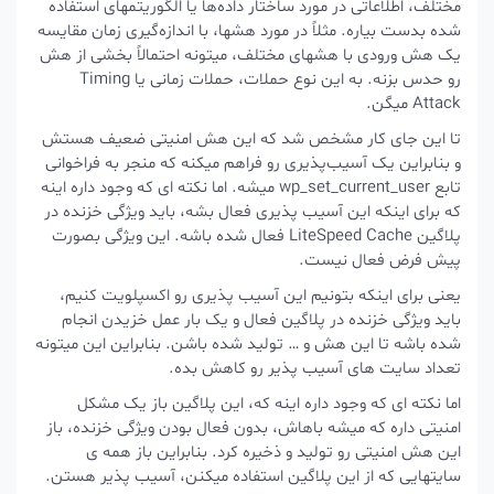
مختلف، اطلاعاتی در مورد ساختار داده‌ها یا الگوریتمهای استفاده
شده بدست بیاره. مثلاً در مورد هشها، با اندازه‌گیری زمان مقایسه
یک هش ورودی با هشهای مختلف، میتونه احتمالاً بخشی از هش
رو حدس بزنه. به این نوع حملات، حملات زمانی یا Timing
Attack میگن.
تا این جای کار مشخص شد که این هش امنیتی ضعیف هستش
و بنابراین یک آسیب‌پذیری رو فراهم میکنه که منجر به فراخوانی
تابع
wp_set_current_user
میشه. اما نکته ای که وجود داره اینه
که برای اینکه این آسیب پذیری فعال بشه، باید ویژگی خزنده در
پلاگین LiteSpeed Cache فعال شده باشه. این ویژگی بصورت
پیش فرض فعال نیست.
یعنی برای اینکه بتونیم این آسیب پذیری رو اکسپلویت کنیم،
باید ویژگی خزنده در پلاگین فعال و یک بار عمل خزیدن انجام
شده باشه تا این هش و … تولید شده باشن. بنابراین این میتونه
تعداد سایت های آسیب پذیر رو کاهش بده.
اما نکته ای که وجود داره اینه که، این پلاگین باز یک مشکل
امنیتی داره که میشه باهاش، بدون فعال بودن ویژگی خزنده، باز
این هش امنیتی رو تولید و ذخیره کرد. بنابراین باز همه ی
سایتهایی که از این پلاگین استفاده میکنن، آسیب پذیر هستن.