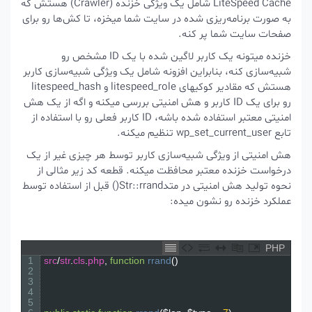
LiteSpeed Cache شامل یک ویژگی خزنده (Crawler) هستش که
به صورت برنامه‌ریزی شده در سایت شما میخزه، تا کش‌ها رو برای
صفحات سایت شما پر کنه.
خزنده میتونه یک کاربر لاگین شده با یک ID مشخص رو
شبیه‌سازی کنه، بنابراین افزونه شامل یک ویژگی شبیه‌سازی کاربر
هستش که مقادیر کوکیهای
litespeed_role
و
litespeed_hash
رو برای یک ID کاربر و هش امنیتی بررسی میکنه و اگه از یک هش
امنیتی معتبر استفاده شده باشه، ID کاربر فعلی رو با استفاده از
تابع
wp_set_current_user
تنظیم میکنه.
هش امنیتی از ویژگی شبیه‌سازی کاربر توسط هر چیزی غیر از یک
درخواست خزنده معتبر محافظت میکنه. قطعه کد زیر مثالی از
نحوه تولید هش امنیتی در متد
Str::rrand()
قبل از استفاده توسط
عملکرد خزنده رو نشون میده:
PHP
1
src
/
str
.
cls
.
php
,
function
rrand
(
)
2
3
4
5