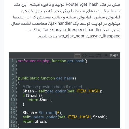
هش در متد
Router::get_hash
تولید و ذخیره میشه. این متد
توسط برخی متدهای مرتبط با پیکربندی که در طول خزیدن
فراخوانی میشن، فراخوانی میشه و جالب هستش که این متدها
میتونن در نهایت توسط یک Ajax handler محافظت نشده فعال
بشن. متد
Task::async_litespeed_handler
به اکشن
wp_ajax_nopriv_async_litespeed
هوک شده.
PHP
1
src
/
router
.
cls
.
php
,
function
get_hash
(
)
2
3
4
5
public
static
function
get_hash
(
)
6
{
7
// Reuse previous hash if existed
8
$hash
=
self
::
get_option
(
self
::
ITEM_HASH
)
;
9
if
(
$hash
)
{
10
return
$hash
;
11
}
12
13
$hash
=
Str::
rrand
(
6
)
;
14
self
::
update_option
(
self
::
ITEM_HASH
,
$hash
)
;
15
return
$hash
;
16
}