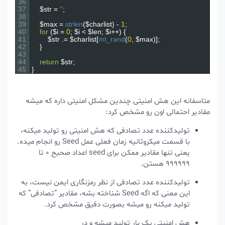
36
37
$str
=
''
;
38
39
$max
=
strlen
(
$charlist
)
-
1
;
40
for
(
$i
=
0
;
$i
<
$len
;
$i
++
)
{
41
$str
.
=
$charlist
[
mt_rand
(
0
,
$max
)
]
;
42
}
43
44
return
$str
;
45
}
متاسفانه این هش امنیتی چندین مشکل امنیتی داره که میشه
مقادیر احتمالی اون رو مشخص کرد:
تولیدکننده عدد تصادفی که هش امنیتی رو تولید میکنه،
با قسمت میکروثانیه زمان فعلی عمل Seed رو انجام میده.
یعنی تنها مقادیر ممکن برای seed اعداد صحیح ۰ تا
۹۹۹۹۹۹ هستن.
تولیدکننده عدد تصادفی از نظر رمزنگاری ایمن نیست، به
این معنی که اگه Seed شناخته بشه، مقادیر “تصادفی” که
تولید میکنه رو میشه بصورت دقیق مشخص کرد.
هش امنیتی یک بار تولید میشه و در