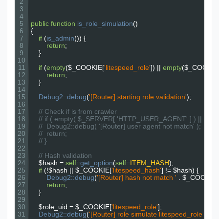
2
3
4
5
public
function
is_role_simulation
(
)
6
{
7
if
(
is_admin
(
)
)
{
8
return
;
9
}
10
11
if
(
empty
(
$_COOKIE
[
'litespeed_role'
]
)
||
empty
(
$_CO
12
return
;
13
}
14
15
Debug2::
debug
(
'[Router] starting role validation'
)
;
16
17
// Check if is from crawler
18
// if ( empty( $_SERVER[ 'HTTP_USER_AGENT' ] ) 
19
// 	Debug2::debug( '[Router] user agent not match' );
20
// 	return;
21
// }
22
23
// Hash validation
24
$hash
=
self
::
get_option
(
self
::
ITEM_HASH
)
;
25
if
(
!
$hash
||
$_COOKIE
[
'litespeed_hash'
]
!=
$hash
)
{
26
Debug2::
debug
(
'[Router] hash not match '
.
$_COO
27
return
;
28
}
29
30
$role_uid
=
$_COOKIE
[
'litespeed_role'
]
;
31
Debug2::
debug
(
'[Router] role simulate litespeed_role 