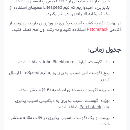
دلیل نیاز به پشتیبانی از PHP قدیمی پیاده‌سازی نشده.
بنابراین، امیدواریم که تیم Litespeed همچنان استفاده از
یک کتابخانه polyfill رو در نظر بگیره.
در نهایت اگه به کشف آسیب پذیری در وردپرس دارید، میتونید از
آکادمی
Patchstack
استفاده کنید و به رشد اون هم کمک کنید.
جدول زمانی:
یک آگوست، گزارش John Blackbourn دریافت شده.
پنج آگوست این آسیب پذیری رو به تیم LiteSpeed ارسال
کردن.
سیزده آگوست، نسخه ی اصلاحیه (6.4) منتشر شده.
نوزده آگوست، آسیب پذیری به دیتابیس آسیب پذیری
های
Patchstack
اضافه شده.
بیست و یک آگوست، آسیب پذیری در قالب مقاله منتشر
شده.