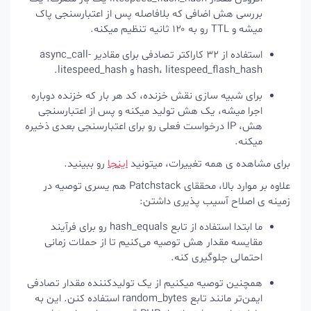
بررسی هش اضافی که بلافاصله پس از اعتبارسنجی پاک
میشه و TTL رو به ۱۲۰ ثانیه تنظیم میکنه.
استفاده از ۳۲ کاراکتر تصادفی برای مقادیر
async_call-
litespeed_flash_hash
،
hash
و
litespeed_hash
.
برای شبیه‌ سازی نقش خزنده، کد هر بار که خزنده دوباره
اجرا میشه، یک هش تولید میکنه و پس از اعتبارسنجی
هش، IP درخواست فعلی رو برای اعتبارسنجی بعدی ذخیره
میکنه.
برای مشاهده ی همه تغییرات، میتونید
اینجا
رو ببینید.
علاوه بر موارد بالا، محققای Patchstack هم یسری توصیه در
زمینه ی اصلاح آسیب پذیری داشتن:
ما ابتدا استفاده از تابع
hash_equals
رو برای فرآیند
مقایسه مقدار هش توصیه می‌کنیم تا از حملات زمانی
احتمالی جلوگیری کنه.
همچنین توصیه میکنیم از یک تولیدکننده مقدار تصادفی
ایمن‌تر مانند تابع
random_bytes
استفاده کنن. این به