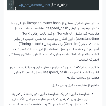
32
33
wp_set_current_user
(
$role_uid
)
;
34
}
مقدار هش امنیتی معتبر از
litespeed.router.hash
بازیابی و با
مقدار موجود در کوکی
litespeed_hash
مقایسه میشه. بدلیل
مقایسه غیر دقیق (Non-strict) و غیر ثابت زمانی (Non-
constant-time) ، این امکان رو میده که هش امنیتی در برابر
حملات اجبار (Coercion) یا حمله زمانی (Timing attack)
آسیب‌پذیر باشه، اما در عمل، استفاده از این حملات نسبت به
تولید مقادیر شناخته شده هش، نیازمند تلاش بیشتری هستش.
(بصرفه نیست)
با توجه به اینکه در کل یک میلیون هش داریم، میتونیم همه ی
اونا رو تولید کنیم و به
litespeed_hash
ارسال کنیم، تا هش
معتبر رو بدست بیاریم.
منظور از مقایسه دقیق و غیر دقیق:
مقایسه دقیق: در یک مقایسه دقیق، دو رشته کاراکتر به
طور کامل و بیت به بیت با هم مقایسه میشن. اگه حتی
یک بیت از دو رشته با هم متفاوت باشه، مقایسه نادرست