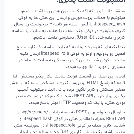
اکسپلویت آسیب پذیری:
محققا اعلام کردن که اگه یک میلیون هش رو داشته باشیم،
میتونیم با حملات بروت فورس و ارسال این هش ها به کوکی
litespeed_hash
، با فرض اینکه هر ثانیه 3 درخواست رو ارسال
کنیم، میتونیم در عرض چند ساعت یا هفته، به سایت با شناسه
کاربری داده شده (User ID)، دسترسی داشته باشیم.
تنها نکته ای که وجود داره اینه که باید شناسه یک کاربر سطح
ادمین رو بدونیم و اونو به کوکی
litespeed_role
ارسال کنیم.
مشخص کردن شناسه این کاربر، بستگی به سایت داره اما در
بسیاری از موارد ID=1 جواب میده.
انجام این حمله در قسمت فرانت سایت امکان‌پذیر هستش، اما
لازمه که پاسخ HTML رو بررسی کنیم تا مشخص بشه که آیا هش
معتبر هستش و کاربر لاگین کرده یا نه. البته، میتونیم آسیب
پذیری رو از طریق REST API تشدید کنیم که در صورت معتبر
بودن هش، با یک کد وضعیت HTTP بهتر پاسخ میده.
با ارسال درخواستهای POST به نقطه پایانی
/wp/v2/users
از
REST API همراه با مقادیر هش در کوکی
litespeed_hash
و
شناسه کاربر هدف در کوکی
litespeed_role
، در صورتیکه هش
معتبر باشه، یک حساب کاربری کاملاً جدید سطح مدیر ایجاد