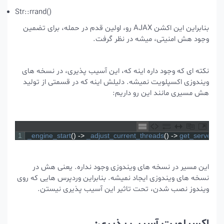
Str::rrand()
بنابراین این اکشن AJAX رو، اولین قدم در حمله، برای تضمین
وجود هش امنیتی، میشه در نظر گرفت.
نکته ای که وجود داره اینه که، این آسیب پذیری، در نسخه های
ویندوزی اکسپلویت نمیشه. دلیلش اینه که در قسمتی از تولید
هش مسیری مانند این رو داریم:
1
_engine_start
(
)
->
_adjust_current_threads
(
)
->
get_serv
این مسیر در نسخه های ویندوزی وجود نداره. یعنی هش در
نسخه های ویندوزی ایجاد نمیشه. بنابراین وردپرس هایی که روی
ویندوز نصب شدن، تحت تاثیر این آسیب پذیری نیستن.