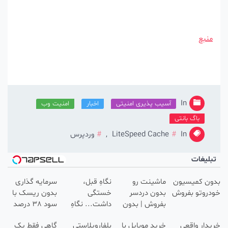
منبع
In
آسیب پذیری امنیتی
اخبار
امنیت وب
باگ بانتی
In
LiteSpeed Cache
,
وردپرس
بلیغات
ون کمیسیون
ماشینت رو
نگاهِ قبل،
سرمایه گذاری
روتو بفروش
بدون دردسر
خستگی
بدون ریسک با
بفروش | بدون
داشت... نگاهِ
سود 38 درصد
کمسیون 😍
بعد، انرژی داره
سالانه📈
دار واقعی
خرید موبایل با
بلفاروپلاستی
گاهی فقط یک
🌸 بلفا با 25%