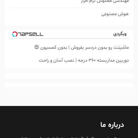
مهندسی معکوس نرم افزار
هوش مصنوعی
وبگردی
ماشینت رو بدون دردسر بفروش | بدون کمسیون 😍
دوربین مداربسته 360 درجه | نصب آسان و راحت
درباره ما