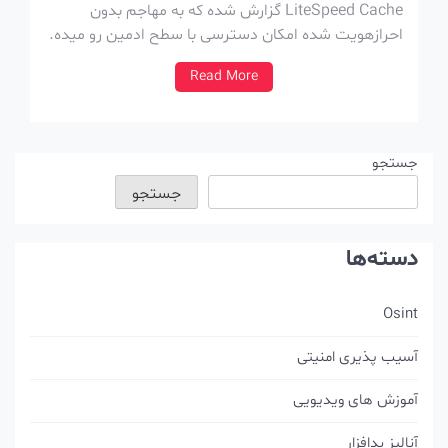
LiteSpeed Cache گزارش شده که به مهاجم بدون
احرازهویت شده امکان دسترسی با سطح ادمین رو میده.
این آسیب پذیری توسط محقق امنیتی John
Read More
Blackbourn در برنامه ی باگ بانتی Patchstack Zero
Day گزارش شده و بالاترین میزان بانتی در تاریخ شکار
[…]
جستجو
جستجو
دسته‌ها
Osint
آسیب پذیری امنیتی
آموزش های ویدیویی
آنالیز بدافزار