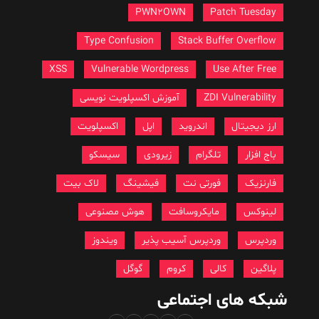
PWN2OWN
Patch Tuesday
Type Confusion
Stack Buffer Overflow
XSS
Vulnerable Wordpress
Use After Free
ZDI Vulnerability
آموزش اکسپلویت نویسی
ارز دیجیتال
اندروید
اپل
اکسپلویت
باج افزار
تلگرام
زیرودی
سیسکو
فارنزیک
فورتی نت
فیشینگ
لاک بیت
لینوکس
مایکروسافت
هوش مصنوعی
وردپرس
وردپرس آسیب پذیر
ویندوز
پلاگین
کالی
کروم
گوگل
شبکه های اجتماعی