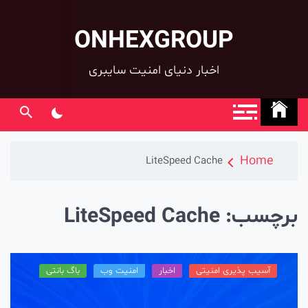
ONHEXGROUP
co
اخبار دنیای امنیت سایبری
Home
LiteSpeed Cache
رچسب:
LiteSpeed Cache
آسیب پذیری امنیتی
اخبار
امنیت وب
باگ بانتی