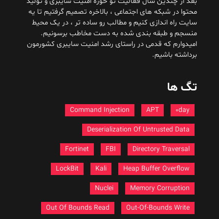
بعد از چندین سال فعالیت تو حوزه امنیت سایبری و تولید
محتوا در شبکه های اجتماعی ، بالاخره تصمیم گرفتیم تا یه
سایت راه اندازی کنیم و مطالب رو ساده تر ، در یک محیط
منسجم و طبقه بندی شده به دست مخاطب برسونیم.
امیدوارم که قدمی در راستای رشد امنیت سایبری کشورمون
برداشته باشیم.
تگ ها
Command Injection
APT
0day
Deserialization Of Untrusted Data
Fortinet
FBI
Directory Traversal
LockBit
Kali
Heap Buffer Overflow
Nuclei
Memory Corruption
Out Of Bounds Read
Out-Of-Bounds Write