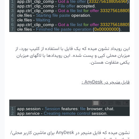
1
app
.
ctrl_clip_comp
-
Got
a
file 
offer
(
333275618805696f
)
2
app
.
ctrl_clip_comp
-
File 
offer 
accepted
.
3
app
.
ctrl_clip_comp
-
Got
a
file 
list 
for
offer
333275618805
4
ole
.
files
-
Starting 
file 
paste 
operation
.
5
ole
.
files
-
Waiting
6
app
.
ctrl_clip_comp
-
Got
a
file 
list 
for
offer
333275618805
7
ole
.
files
-
Finished 
file 
paste 
operation
(
0x00000000
)
.
این رویداد نشون میده که یک فایل با استفاده از کلیپ بورد، از
میزبان محلی کپی و پست شده. این رویدادها با لاگهای میزبان
یکمی متفاوت هستن.
فایل منیجر در AnyDesk :
1
app
.
session
-
Session 
features
:
file 
browser
,
chat
.
2
app
.
service
-
Creating 
remote 
control 
session
.
نشون میده که فایل منیجر در AnyDesk برای ماشین کاربر محلی/