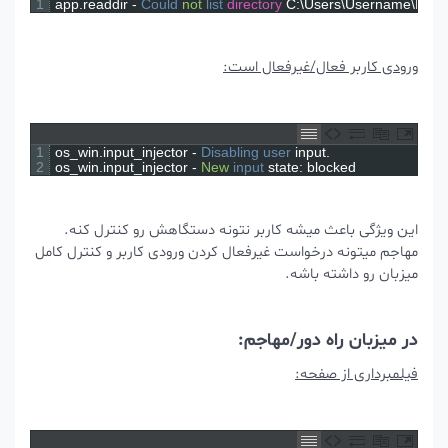
1
app
.
readdir
-
Could 
not
list 
directory
C
:
\
Users
\
Username
\
ورودی کاربر فعال/غیرفعال است:
1
os_win
.
input_injector
-
Disabling 
user 
input
.
2
os_win
.
input_injector
-
New
input 
state
:
blocked
این ویژگی باعث میشه کاربر نتونه دستگاهش رو کنترل کنه.
مهاجم میتونه درخواست غیرفعال کردن ورودی کاربر و کنترل کامل
میزبان رو داشته باشه.
در میزبان راه دور/مهاجم:
فیلمبرداری از صفحه: