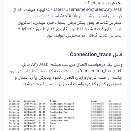
یک فولدر Pictures در
C:\Users\Username\Pictures\AnyDesk ایجاد میشه. اگه از
گزینه ی اسکرین‌ شات در AnyDesk استفاده بشه،
اسکرین‌شات‌ها بطور پیش‌فرض اینجا ذخیره میشن. اسکرین
شات های گرفته شده فقط برای کاربری که از طریق AnyDesk
اسکرین شات گرفته، در دسترس خواهد بود.
فایل Connection_trace:
وقتی یک درخواست اتصال دریافت میشه، AnyDesk فایل
‘connection_trace.txt’ رو ایجاد میکنه که شامل اطلاعاتی در مورد
جلسه از جمله تاریخ و زمان اتصال، نحوه پذیرش یا رد اتصال و
همچنین کسی که درخواست اتصال رو ارسال کرده، میشه.