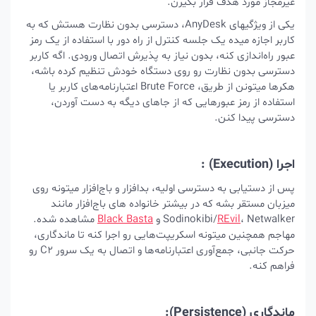
غیرمجاز مورد هدف قرار بگیرن.
یکی از ویژگیهای AnyDesk، دسترسی بدون نظارت هستش که به
کاربر اجازه میده یک جلسه کنترل از راه دور با استفاده از یک رمز
عبور راه‌اندازی کنه، بدون نیاز به پذیرش اتصال ورودی. اگه کاربر
دسترسی بدون نظارت رو روی دستگاه خودش تنظیم کرده باشه،
هکرها میتونن از طریق، Brute Force اعتبارنامه‌های کاربر یا
استفاده از رمز عبورهایی که از جاهای دیگه به دست آوردن،
دسترسی پیدا کنن.
اجرا (Execution) :
پس از دستیابی به دسترسی اولیه، بدافزار و باج‌افزار میتونه روی
میزبان مستقر بشه که در بیشتر خانواده‌ های باج‌افزار مانند
، Netwalker و
REvil
Sodinokibi/
Black Basta
مشاهده شده.
مهاجم همچنین میتونه اسکریپت‌هایی رو اجرا کنه تا ماندگاری،
حرکت جانبی، جمع‌آوری اعتبارنامه‌ها و اتصال به یک سرور C2 رو
فراهم کنه.
ماندگاری (Persistence):