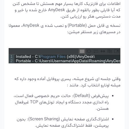
اطلاعات برای فارنزیک کارها بسیار مهم هستش تا مشخص کنن
که آیا فایلی بطور بالقوه از طریق AnyDesk خارج شده یا خیر و
مدت دسترسی هکر رو ارزیابی کنن.
نسخه ی قابل حمل (Portable) و نصب شده ی AnyDesk، معمولا
در مسیرهای زیر مستقر میشن:
1
Installed
-
C
:
\
Program 
Files
(
x86
)
\
AnyDesk
\
2
Portable
-
C
:
\
Users
\
Username
\
AppData
\
Roaming
\
AnyDes
وقتی جلسه ای شروع میشه، یسری پروفایل آماده وجود داره که
میشه اونارو انتخاب کرد. مانند :
پیش‌فرض (Default): حالت حریم خصوصی فعال است،
راه اندازی مجدد دستگاه و ایجاد تونل‌های TCP غیرفعال
هستن.
اشتراک‌گذاری صفحه نمایش (Screen Sharing): بدون
پرمیشن، فقط اشتراک‌گذاری صفحه نمایش.