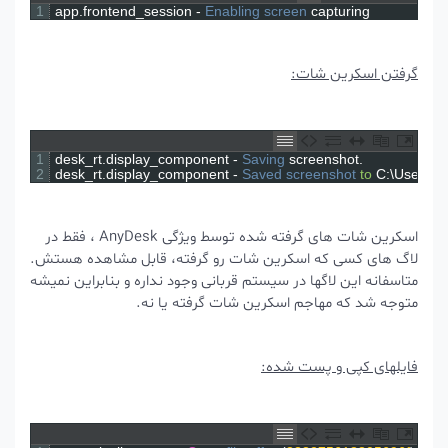
1
app
.
frontend_session
-
Enabling 
screen 
capturing
گرفتن اسکرین شات:
1
desk_rt
.
display_component
-
Saving 
screenshot
.
2
desk_rt
.
display_component
-
Saved 
screenshot 
to
C
:
\
Use
اسکرین شات های گرفته شده توسط ویژگی AnyDesk ، فقط در
لاگ های کسی که اسکرین شات رو گرفته، قابل مشاهده هستش.
متاسفانه این لاگها در سیستم قربانی وجود نداره و بنابراین نمیشه
متوجه شد که مهاجم اسکرین شات گرفته یا نه.
فایلهای کپی و پست شده: