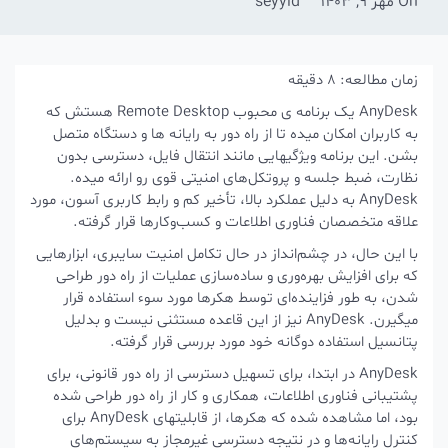
On
مهر 9, 1403
seyyid
زمان مطالعه:
8
دقیقه
AnyDesk یک برنامه ی محبوب Remote Desktop هستش که
به کاربران امکان میده تا از راه دور به رایانه ها و دستگاه متصل
بشن. این برنامه ویژگیهایی مانند انتقال فایل، دسترسی بدون
نظارت، ضبط جلسه و پروتکل‌های امنیتی قوی رو ارائه میده.
AnyDesk به دلیل عملکرد بالا، تأخیر کم و رابط کاربری آسون، مورد
علاقه متخصصان فناوری اطلاعات و کسب‌وکارها قرار گرفته.
با این حال، در چشم‌انداز در حال تکامل امنیت سایبری، ابزارهایی
که برای افزایش بهره‌وری و ساده‌سازی عملیات از راه دور طراحی
شدن، به طور فزاینده‌ای توسط هکرها مورد سوء استفاده قرار
میگیرن. AnyDesk نیز از این قاعده مستثنی نیست و بدلیل
پتانسیل استفاده دوگانه خود مورد بررسی قرار گرفته.
AnyDesk در ابتدا، برای تسهیل دسترسی از راه دور قانونی، برای
پشتیبانی فناوری اطلاعات، همکاری و کار از راه دور طراحی شده
بود، اما مشاهده شده که هکرها، از قابلیتهای AnyDesk برای
کنترل رایانه‌ها و در نتیجه دسترسی غیرمجاز به سیستم‌های