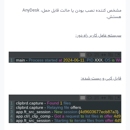
مشخص کننده نصب بودن یا حالت قابل حمل، AnyDesk
هستش.
سیستم عامل کاربر راه دور:
1
main
-
Process 
started 
at
2024
-
06
-
11.
PID 
XXX
.
OS 
is
Wi
فایل کپی و پست شده:
1
clipbrd
.
capture
-
Found
1
files
2
clipbrd
.
capture
-
Relaying 
file 
offers
.
3
app
.
ft_src_session
-
New
session
(
4d9603677ecb87a3
)
.
4
app
.
ctrl_clip_comp
-
Got
a
request 
to
list 
files 
in
offer
4d9
5
app
.
ft_src_session
-
Starting 
to
iterate 
files 
from 
offer
4d