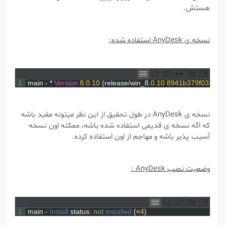
هستش.
نسخه ی AnyDesk استفاده شده:
1
main
-
*
Version
8.0.10
(
release
/
win_8
.
0.10
8941b379f03
نسخه ی AnyDesk در طول تحقیق از این نظر میتونه مفید باشه
که اگه نسخه ی قدیمی استفاده شده باشه، ممکنه اون نسخه
آسیب پذیر باشه و مهاجم از اون استفاده کرده.
وضعیت نصب AnyDesk :
1
main
-
Install 
status
:
not
installed
(
<
4
)