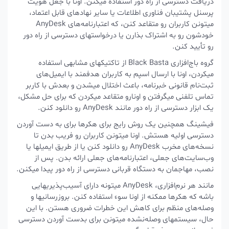
دریافت دسترسی از راه دور استفاده میکنن. اونا با جعل هویت
پرسنل پشتیبان فناوری اطلاعات یا سایر نهادهای قابل اعتماد،
میتونن کاربران رو متقاعد کنن، که اعتبارنامه‌های AnyDesk
خودشون رو به اشتراک بذارن یا درخواستهای دسترسی از راه دور
رو تأیید کنن.
گروه باج‌افزاری Black Basta از تاکتیکهای مشابهی استفاده
میکردن، اونا با ارسال اسپم به کاربران هدفمند با ایمیل‌های
ثبت‌نام قانونی خبرنامه، باعث اختلال میشدن و بعدش با کاربر
تماس تلفنی میگرفتن و اونارو متقاعد میکردن که برای حل مشکل،
یک ابزار دسترسی از راه دور مانند AnyDesk رو دانلود کنن.
فیشینگ همچنین یک روش رایج برای هکرها برای به دست آوردن
دسترسی اولیه هستش. اونا میتونن کاربران رو فریب بدن تا
نسخه‌های مخرب AnyDesk رو دانلود کنن یا از طریق ایمیلها یا
وب‌سایت‌های جعلی، اعتبارنامه‌های جعلی ارائه بدن. پس از
نصب، مهاجمان به دستگاه قربانی دسترسی از راه دور پیدا میکنن.
مانند هر نرم‌افزاری، AnyDesk میتونه دارای آسیب‌پذیریهایی
باشه که هکرها ممکنه از اونا سوء استفاده کنن. بروزرسانیها و
وصله‌های منظم برای کاهش این خطرات ضروری هستن. با این
حال، سیستمهای وصله‌نشده میتونن برای بدست آوردن دسترسی