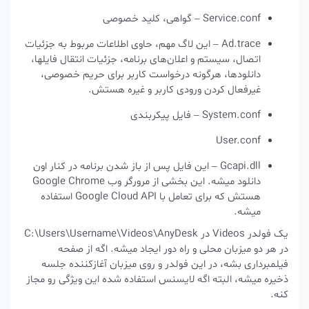
Service.conf – گواهی، کلید خصوصی
Ad.trace – این لاگ مهم، حاوی اطلاعات مربوط به جزئیات
اتصال، سیستم و اعلان‌های برنامه، جزئیات انتقال فایلها،
دانلودها، هرگونه درخواست کاربر برای حریم خصوصی،
غیرفعال کردن ورودی کاربر و غیره هستش.
System.conf – فایل پیکربندی
User.conf
Gcapi.dll – این فایل پس از باز شدن برنامه در کنار اون
دانلود میشه. این بخشی از مرورگر وب Google Chrome
هستش که برای تعامل با Google Cloud API استفاده
میشه.
یک فولدر Videos در C:\Users\Username\Videos\AnyDesk
در هر دو میزبان محلی و راه دور ایجاد میشه. اگه از صفحه
فیلمبرداری بشه، در این فولدر و روی میزبان آغازکننده جلسه
ذخیره میشه، البته اگه لایسنس استفاده شده این ویژگی رو مجاز
کنه.