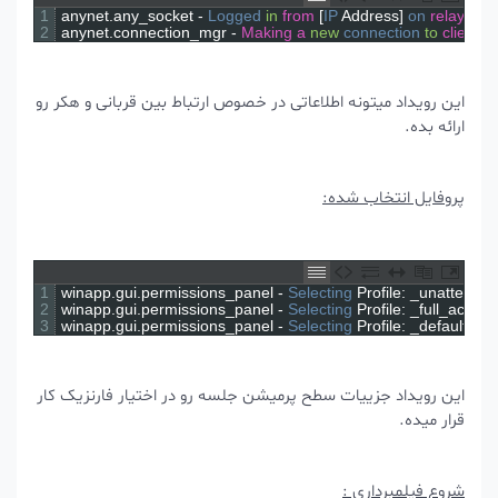
1
anynet
.
any_socket
-
Logged 
in
from
[
IP 
Address
]
on 
relay
2
anynet
.
connection_mgr
-
Making
a
new
connection 
to
cli
این رویداد میتونه اطلاعاتی در خصوص ارتباط بین قربانی و هکر رو
ارائه بده.
پروفایل انتخاب شده:
1
winapp
.
gui
.
permissions_panel
-
Selecting 
Profile
:
_unatt
2
winapp
.
gui
.
permissions_panel
-
Selecting 
Profile
:
_full_a
3
winapp
.
gui
.
permissions_panel
-
Selecting 
Profile
:
_defaul
این رویداد جزییات سطح پرمیشن جلسه رو در اختیار فارنزیک کار
قرار میده.
شروع فیلمبرداری :