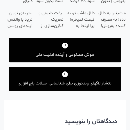
وش | بدون
سود 38 درصد
قسط بدون سود
دنیای
سیون 😍
سالانه📈
و کارمزد!
سرمایه‌گذاری
ینتو به دلال
دلال ماشینتو به
لیفت طبیعی و
تجربه‌ی نوین
دیجیتال
! به مصرف
قیمت نمیخره!
تحریک
ترید با والکس،
ده بفروش!
بیا اینجا به
کلاژن‌سازی از
آینده‌ای روشن
ن پاسخ به
قیمت
داخل پوست با
در انتظار
هبری
 تماس
بفروش*فقط
24ماه ماندگاری
شماست
خریدار واقعی*
✅ جوان شو
شته
هوش مصنوعی و آینده امنیت ملی
انتشار لاگهای ویندوزی برای شناسایی حملات باج افزاری
دیدگاهتان را بنویسید