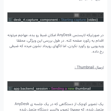
1
desk_rt
.
capture_component
-
Starting 
capture
(
video
)
در صورتیکه لایسنس AnyDesk امکان ضبط رو بده، مهاجم میتونه
اقدام به رکورد صفحه کنه. در طول بررسی این ویژگی، محققا
ویدیویی رو رکورد نکردن، اما لاگهای رویداد نشون میده که ضبطی
رخ داده.
ارسال Thumbnail :
1
app
.
backend_session
-
Sending
a
new
thumbnail
یک تصویر کوچک از دستگاهی که در یک جلسه ی AnyDesk
متصل شده، که معمولا تصویر والپیپر دستگاه متصل شده