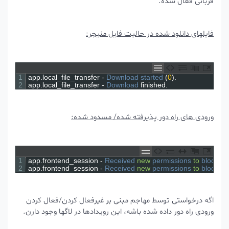
قربانی فعال شده.
فایلهای دانلود شده در حالیت فایل منیجر:
1
app
.
local_file_transfer
-
Download 
started
(
0
)
.
2
app
.
local_file_transfer
-
Download 
finished
.
ورودی های راه دور پذیرفته شده/ مسدود شده:
1
app
.
frontend_session
-
Received 
new
permissions 
to
blo
2
app
.
frontend_session
-
Received 
new
permissions 
to
blo
اگه درخواستی توسط مهاجم مبنی بر غیرفعال کردن/فعال کردن
ورودی راه دور داده شده باشه، این رویدادها در لاگها وجود دارن.