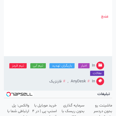
منبع
In
اخبار
بازیگران تهدید
تیم آبی
تیم قرمز
مقالات
In
AnyDesk
,
فارنزیک
بلیغات
ینت رو
سرمایه گذاری
خرید موبایل با
والکس: پل
ن دردسر
بدون ریسک با
اسنپ پی | در ۴
ارتباطی شما با