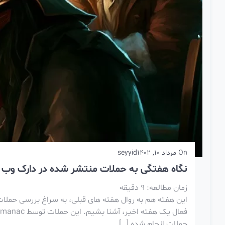
On
مرداد 10, 1402
seyyid
نگاه هفتگی به حملات منتشر شده در دارک وب – 3 تا 9 مرد
زمان مطالعه:
9
دقیقه
این هفته هم به روال هفته های قبلی، به سراغ بررسی حملات 
حملات انجام شده […]