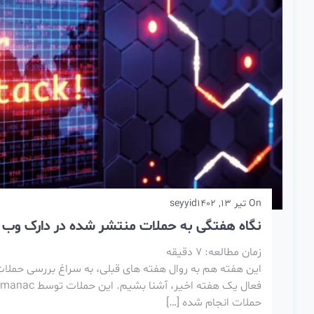
On
تیر 13, 1402
seyyid
نگاه هفتگی به حملات منتشر شده در دارک وب – 6 تا 12 ت
زمان مطالعه:
7
دقیقه
این هفته هم به روال هفته های قبلی، به سراغ بررسی حملات 
حملات انجام شده […]