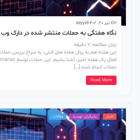
On
تیر 20, 1402
seyyid
نگاه هفتگی به حملات منتشر شده در دارک وب – 13 تا 19 ت
زمان مطالعه:
7
دقیقه
این هفته هم به روال هفته های قبلی، به سراغ بررسی حملات 
حملات انجام شده […]
Read More
اخبار
بازیگران تهدید
مقالات