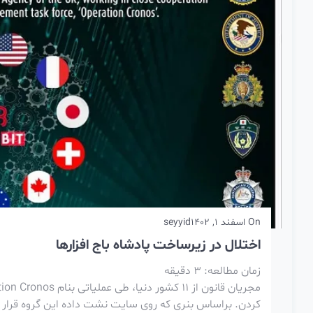
On
اسفند 1, 1402
seyyid
اختلال در زیرساخت پادشاه باج افزارها
زمان مطالعه:
3
دقیقه
کردن. براساس بنری که روی سایت نشت داده این گروه قرار 