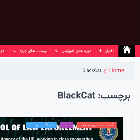
Ski
t
conten
اخبار
دوره های آموزشی
لیست های ویژه
آمو
Home
BlackCat
برچسب:
BlackCat
آسیب پذیری امنیتی
اخبار
بازیگران تهدید