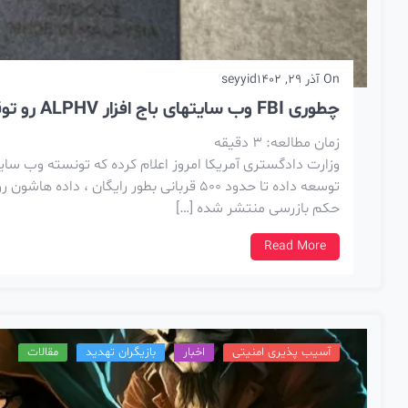
On
آذر 29, 1402
seyyid
چطوری FBI وب سایتهای باج افزار ALPHV رو توقیف کرد؟
زمان مطالعه:
3
دقیقه
توسعه داده تا حدود 500 قربانی بطور رایگان ،
حکم بازرسی منتشر شده […]
Read More
آسیب پذیری امنیتی
اخبار
بازیگران تهدید
مقالات