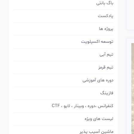
باگ بانتی
پادکست
پروژه ها
توسعه اکسپلویت
تیم آبی
تیم قرمز
دوره های آموزشی
فازینگ
کنفرانس ،دوره ، وبینار ، لایو ، CTF
لیست های ویژه
ماشین آسیب پذیر