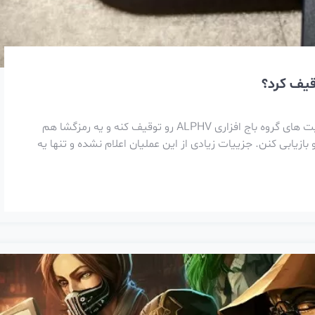
وزارت دادگستری آمریکا امروز اعلام کرده که تونسته وب سایت های گروه باج افزاری ALPHV رو توقیف کنه و یه رمزگشا هم
 داده هاشون رو بازیابی کنن. جزییات زیادی از این عملیان اعلام نشده و تنها یه