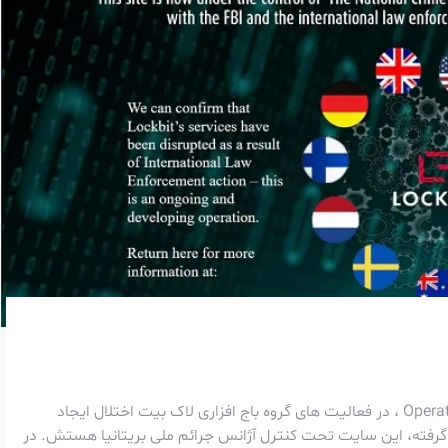
مجریان قانون از 11 کشور دنیا، طی عملیاتی بنام Operation Cronos ، در فعالیت های گروه باج افزاری لاک بیت اختلال ایجاد
گرفته، این سایت تحت کنترل آژانس جرائم ملی بریتانیا هستش. در