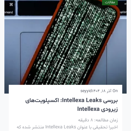
مقالات
On
آذر 18, 1404
seyyid
بررسی Intellexa Leaks: اکسپلویت‌های
زیرودی Intellexa
زمان مطالعه:
8
دقیقه
اخیرا تحقیقی با عنوان Intellexa Leaks منتشر شده که