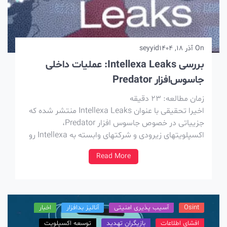
On
آذر 18, 1404
seyyid
بررسی Intellexa Leaks: عملیات داخلی
جاسوس‌افزار Predator
زمان مطالعه:
23
دقیقه
اخیرا تحقیقی با عنوان Intellexa Leaks منتشر شده که
جزییاتی در خصوص جاسوس افزار Predator،
اکسپلویتهای زیرودی و شرکتهای وابسته به Intellexa رو
افشاء میکنه. این اسناد از زاویه های مختلف منتشر شده
Read More
که سعی کردم، در سایت پوشش بدم. برای درک بهتر این
تحقیق، نیازِ گزارش جالبی که در […]
Osint
آسیب پذیری امنیتی
آنالیز بدافزار
اخبار
افشای اطلاعات
بازیگران تهدید
توسعه اکسپلویت