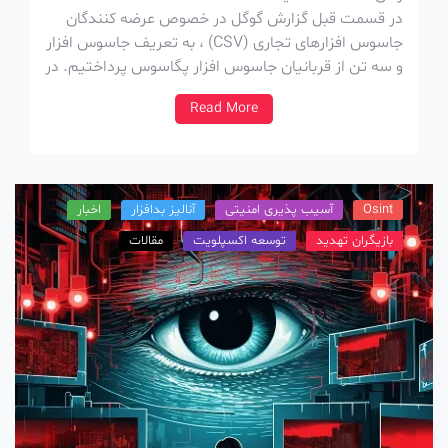
در قسمت قبل گزارش گوگل در خصوص عرضه کنندگان
جاسوس افزارهای تجاری (CSV) ، به تعریف جاسوس افزار
و سه تن از قربانیان جاسوس افزار پگاسوس پرداختیم. در
ادامه ی بررسی این گزارش، در قسمت دوم، نگاهی به خود
Read More
عرضه کنندگان جاسوس افزار تجاری (CSV) میندازیم تا یه
درکی از […]
Osint
آسیب پذیری امنیتی
آنالیز بدافزار
اخبار
بازیگران تهدید
توسعه اکسپلویت
مقالات