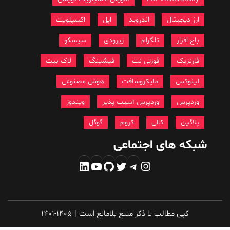
ارز دیجیتال
اندروید
اپل
اکسپلویت
باج افزار
تلگرام
زیرودی
سیسکو
فارنزیک
فورتی نت
فیشینگ
لاک بیت
لینوکس
مایکروسافت
هوش مصنوعی
وردپرس
وردپرس آسیب پذیر
ویندوز
پلاگین
کالی
کروم
گوگل
شبکه های اجتماعی
اینستاگرم
تلگرام
توییتر
گیت‌هاب
یوتیوب
لینکداین
کپی مطالب با ذکر منبع بلامانع است
|
1401-1405