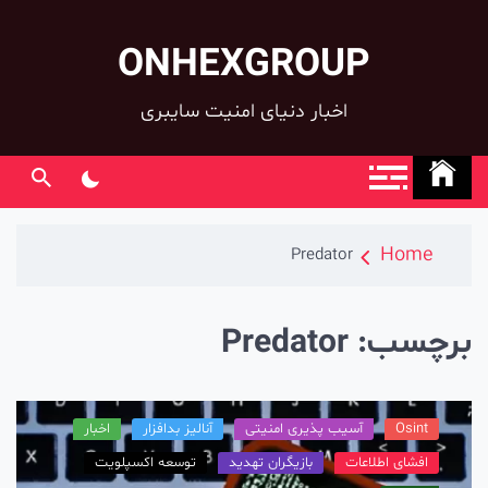
ONHEXGROUP
co
اخبار دنیای امنیت سایبری
Home
Predator
رچسب:
Predator
Osint
آسیب پذیری امنیتی
آنالیز بدافزار
اخبار
افشای اطلاعات
بازیگران تهدید
توسعه اکسپلویت