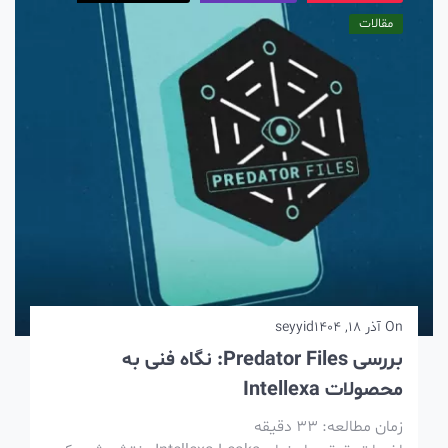
مقالات
On
آذر 18, 1404
seyyid
بررسی Predator Files: نگاه فنی به
محصولات Intellexa
زمان مطالعه:
33
دقیقه