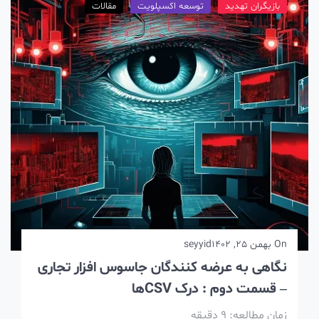
بازیگران تهدید
توسعه اکسپلویت
مقالات
On
بهمن 25, 1402
seyyid
نگاهی به عرضه کنندگان جاسوس افزار تجاری
– قسمت دوم : درک CSVها
زمان مطالعه:
9
دقیقه