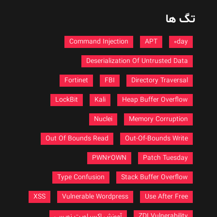
تگ ها
Command Injection
APT
0day
Deserialization Of Untrusted Data
Fortinet
FBI
Directory Traversal
LockBit
Kali
Heap Buffer Overflow
Nuclei
Memory Corruption
Out Of Bounds Read
Out-Of-Bounds Write
PWN2OWN
Patch Tuesday
Type Confusion
Stack Buffer Overflow
XSS
Vulnerable Wordpress
Use After Free
ZDI Vulnerability
آموزش اکسپلویت نویسی