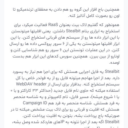
همچنین باج افزار این گروه رو هم دادن به محققای ترندمیکرو تا
اون رو بصورت کامل آنالیز کنه.
همونطور که گفتیم لاک بیت بعنوان RaaS فعالیت میکرد، برای
استخراج به ابزاری بنام Stealbit داشتن. یعنی افلیتها میتونستن
با این ابزار داده ها رو از سیستم های قربانی استخراج کنن. با این
ابزار افلیتها میتونستن به یکی از 6 سرور پروکسی داده ها رو ارسال
کنن. در این عملیات تونستن این 6 سرور رو هم شناسایی کنن و
اونارو از بین ببرن. همچنین سورس کدهای این ابزار هم بدست
اومده.
Stealbit یه فایل اجرایی هستش که برای اجرا هم نیاز به پسورد
داره. بعد از اجرا مهاجم میتونه فایل رو از یه فولدر خاص یا کل
سیستم استخراج کنه. بدافزار برای ارسال از WebDAV header
استفاده میکنه که حاوی نام فایل جدید (حداکثر 33 کاراکتر و با 0
یا 1 شروع میشه)، مسیر فایل، نام کامپیوتر و یه شناسه منحصر
به فرد هستش. شناسه منحصر به فرد هم Campaign ID
هستش که افلیت و قربانی رو برای لاک بیت مشخص میکنه تا در
صورتیکه باج پرداخت بشه، بتونن به افلیت پرداخت کنن.
Stealbit اگه بعد از اجرا نتونه به IPهای هاردکد شده وصل بشه،