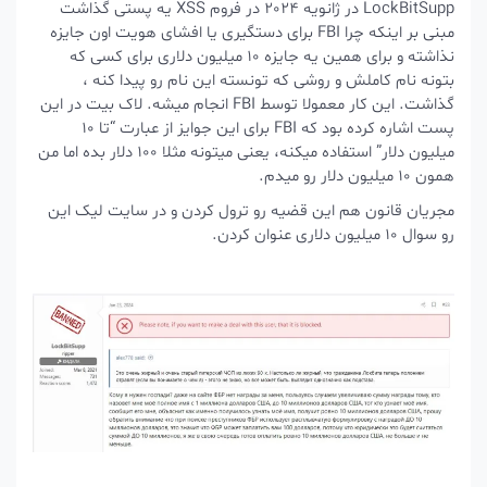
LockBitSupp در ژانویه 2024 در فروم XSS یه پستی گذاشت
مبنی بر اینکه چرا FBI برای دستگیری یا افشای هویت اون جایزه
نذاشته و برای همین یه جایزه 10 میلیون دلاری برای کسی که
بتونه نام کاملش و روشی که تونسته این نام رو پیدا کنه ،
گذاشت. این کار معمولا توسط FBI انجام میشه. لاک بیت در این
پست اشاره کرده بود که FBI برای این جوایز از عبارت “تا 10
میلیون دلار” استفاده میکنه، یعنی میتونه مثلا 100 دلار بده اما من
همون 10 میلیون دلار رو میدم.
مجریان قانون هم این قضیه رو ترول کردن و در سایت لیک این
رو سوال 10 میلیون دلاری عنوان کردن.