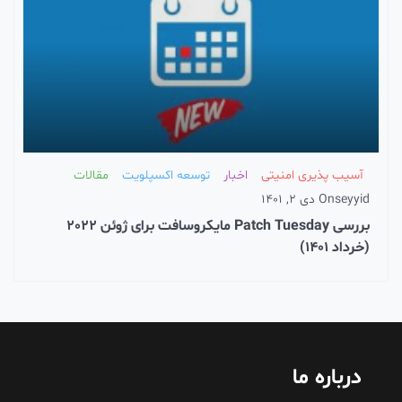
آسیب پذیری امنیتی
اخبار
توسعه اکسپلویت
مقالات
seyyid
On
دی 2, 1401
بررسی Patch Tuesday مایکروسافت برای ژوئن 2022
(خرداد 1401)
درباره ما