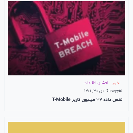
اخبار
افشای اطلاعات
seyyid
On
دی 30, 1401
نقض داده 37 میلیون کاربر T-Mobile