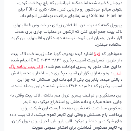
دیجتال ذخیره شده اما ممکنه قربانیانی که باج پرداخت کردن،
بتونن مبالغ خودشون رو بازیابی کنن. مثله کاری که FBI برای
Colonial Pipeline و سازمانهای مراقبت بهداشتی انجام داد.
یوروپل گفته که تونستن، اطلاعاتی زیادی در خصوص فعالیتهای
لاک بیت جمع آوری کنن که ازشون در عملیات جاری برای هدف
قرار دادن رهبران این گروه، توسعه دهندگان و افلیتهای این گروه
استفاده میکنن.
همونطور که
قبلا
اشاره کرده بودیم، گویا هک زیرساخت لاک بیت
، از طریق اکسپلویت آسیب پذیری CVE-2023-3824 انجام شده
اما این هک منجر به یسری ابهامات هم شده.
لاک بیت برنامه باگ
بانتی
داره و به ازای گزارش آسیب پذیری در ساختار و محصولاتش
، بانتی میده. بنابراین یکی از ابهامات این هستش که چرا این
آسیب پذیری که 20 مرداد 1402 منتشر شده، در اون وصله نشده.
این دستگیری و توقیف یسری ترول هم داشته. لاک بیت وقتی به
جایی حمله میکرد و داده هاش رو استخراج میکرد، یه تایمر
معکوس میذاشت که نشون دهنده فرصت اون شرکت برای
پرداخت باج هستش و وقتی این تایمر تموم میشد، لاک بیت داده
های شرکت رو منتشر میکرد. الان بازرسان فدرال برای ترول کردن،
یه تایمر معکوس گذاشتن برای افشای عمومی هویت