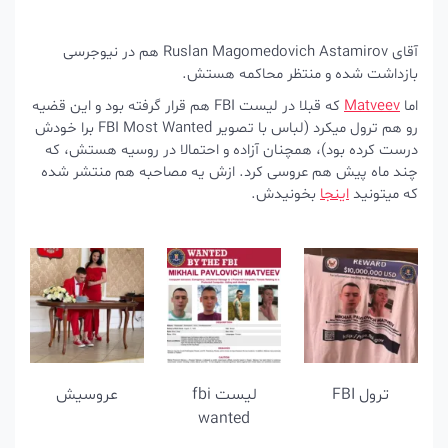
آقای Ruslan Magomedovich Astamirov هم در نیوجرسی
بازداشت شده و منتظر محاکمه هستش.
اما
Matveev
که قبلا در لیست FBI هم قرار گرفته بود و این قضیه
رو هم ترول میکرد (لباس با تصویر FBI Most Wanted برا خودش
درست کرده بود)، همچنان آزاده و احتمالا در روسیه هستش، که
چند ماه پیش هم عروسی کرد. ازش یه مصاحبه هم منتشر شده
که میتونید
اینجا
بخونیدش.
ترول FBI
لیست fbi
عروسیش
wanted