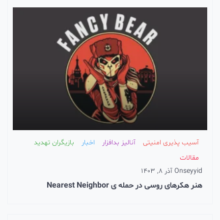
آسیب پذیری امنیتی
آنالیز بدافزار
اخبار
بازیگران تهدید
مقالات
seyyid
On
آذر 8, 1403
هنر هکرهای روسی در حمله ی Nearest Neighbor