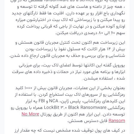
لاک بیت یه گروه ransomware-as-a-service هستش که در اون
، همه چیز از دامنه و هاست های ضد گلوله گرفته تا توسعه و
نگهداری باج افزار رو بر عهده دارن. افلیت ها فقط تارگتهای جدید
رو پیدا میکنن و با زیرساختی که لاک بیت در اختیارشون میزاره
اونارو آلوده میکنن و در نهایت از باجی که قربانی پرداخت کرده
سهم 60 الی 80 درصدی دریافت میکنن.
این زیرساخت هم اکنون تحت کنترل مجریان قانون هستش و
بیش از 14 هزار اکانت که مسئول نفوذ یا زیرساخت بودن
شناسایی و برای بررسی و حذف به مجریان قانون ارجاع داده شدن.
یوروپل گفته این اکانتها توسط اعضای لاک بیت، برای میزبانی
ابزارها و برنامه های مورد نیاز در حملات و ذخیره داده های سرقت
شده ، استفاده میشدن.
بعنوان بخشی از این عملیات، مجریان قانون بیش از 1000 کلید
رمزگشایی رو از سرورهای لاک بیت استخراج کردن. با استفاده از
این کلیدهای رمزگشایی، پلیس ژاپن، NCA و FBI یه ابزار
رمزگشایی LockBit 3.0 Black Ransomware همراه با یوروپل رو
توسعه دادن. این ابزار هم اکنون از طریق پورتال
No More
Ransom
قابل دسترس هستش.
در کیف های پول توقیف شده مشخص نیست که چه مقدار ارز