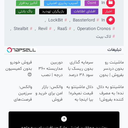
In
Osint
آسیب پذیری امنیتی
آنالیز بدافزار
اخبار
افشای اطلاعات
بازیگران تهدید
باگ بانتی
,
LockBit
,
Bassterlord
In
,
Stealbit
,
Revil
,
RaaS
,
Operation Cronos
لاک بیت
بلیغات
ینت رو
سرمایه گذاری
دوربین
فروش خودرو
ن دردسر
بدون ریسک با
مداربسته 360
بدون کمیسیون
وش | بدون
سود 38 درصد
درجه | نصب
😍
سیون 😍
سالانه📈
آسان و راحت
ینتو به دلال
دلال ماشینتو به
والکس: بازار
والکس:
! به مصرف
قیمت نمیخره!
امن برای خرید و
سرزمین
ده بفروش!
بیا اینجا به
فروش
فرصت‌های
ن پاسخ به
قیمت
دارایی‌های
سرمایه‌گذاری
هبری
 تماس
بفروش*فقط
دیجیتال
دیجیتال شما
خریدار واقعی*
شته
بهترین محققین امنیتی مایکروسافت برای سه ماهه