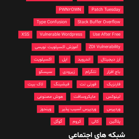
PWN2OWN
Patch Tuesday
Type Confusion
Stack Buffer Overflow
XSS
Vulnerable Wordpress
Use After Free
ZDI Vulnerability
آموزش اکسپلویت نویسی
ارز دیجیتال
اندروید
اپل
اکسپلویت
باج افزار
تلگرام
زیرودی
سیسکو
فارنزیک
فورتی نت
فیشینگ
لاک بیت
لینوکس
مایکروسافت
هوش مصنوعی
وردپرس
وردپرس آسیب پذیر
ویندوز
پلاگین
کالی
کروم
گوگل
شبکه های اجتماعی