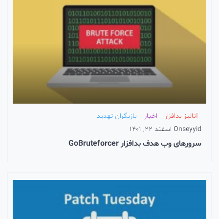
آنالیز بدافزار
اخبار
بازیگران تهدید
seyyid
On
اسفند 22, 1401
سرورهای وب هدف بدافزار GoBruteforcer