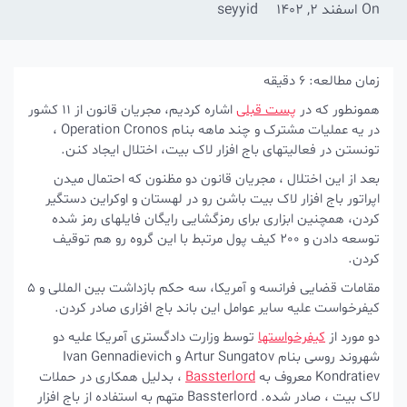
On
اسفند 2, 1402
seyyid
زمان مطالعه:
6
دقیقه
همونطور که در
پست قبلی
اشاره کردیم، مجریان قانون از 11 کشور
در یه عملیات مشترک و چند ماهه بنام Operation Cronos ،
تونستن در فعالیتهای باج افزار لاک بیت، اختلال ایجاد کنن.
بعد از این اختلال ، مجریان قانون دو مظنون که احتمال میدن
اپراتور باج افزار لاک بیت باشن رو در لهستان و اوکراین دستگیر
کردن، همچنین ابزاری برای رمزگشایی رایگان فایلهای رمز شده
توسعه دادن و 200 کیف پول مرتبط با این گروه رو هم توقیف
کردن.
مقامات قضایی فرانسه و آمریکا، سه حکم بازداشت بین المللی و 5
کیفرخواست علیه سایر عوامل این باند باج افزاری صادر کردن.
دو مورد از
کیفرخواستها
توسط وزارت دادگستری آمریکا علیه دو
شهروند روسی بنام Artur Sungatov و Ivan Gennadievich
Kondratiev معروف به
Bassterlord
، بدلیل همکاری در حملات
لاک بیت ، صادر شده. Bassterlord متهم به استفاده از باج افزار