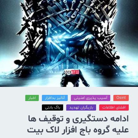
Osint
آسیب پذیری امنیتی
آنالیز بدافزار
اخبار
افشای اطلاعات
بازیگران تهدید
باگ بانتی
ادامه دستگیری و توقیف ها
علیه گروه باج افزار لاک بیت